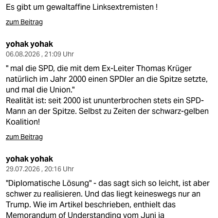
berlin
Es gibt um gewaltaffine Linksextremisten !
nord
zum Beitrag
wahrheit
yohak yohak
06.08.2026 , 21:09 Uhr
verlag
" mal die SPD, die mit dem Ex-Leiter Thomas Krüger
natürlich im Jahr 2000 einen SPDler an die Spitze setzte,
verlag
und mal die Union."
Realität ist: seit 2000 ist ununterbrochen stets ein SPD-
veranstaltungen
Mann an der Spitze. Selbst zu Zeiten der schwarz-gelben
Koalition!
shop
zum Beitrag
fragen & hilfe
yohak yohak
unterstützen
29.07.2026 , 20:16 Uhr
abo
"Diplomatische Lösung" - das sagt sich so leicht, ist aber
schwer zu realisieren. Und das liegt keineswegs nur an
genossenschaft
Trump. Wie im Artikel beschrieben, enthielt das
Memorandum of Understanding vom Juni ja