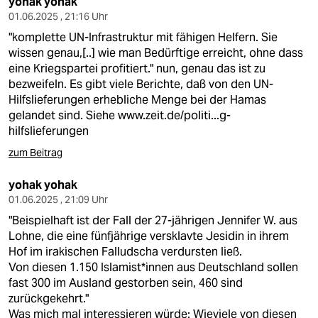
yohak yohak
01.06.2025 , 21:16 Uhr
"komplette UN-Infrastruktur mit fähigen Helfern. Sie
wissen genau,[..] wie man Bedürftige erreicht, ohne dass
eine Kriegspartei profitiert." nun, genau das ist zu
bezweifeln. Es gibt viele Berichte, daß von den UN-
Hilfslieferungen erhebliche Menge bei der Hamas
gelandet sind. Siehe
www.zeit.de/politi...g-
hilfslieferungen
zum Beitrag
yohak yohak
01.06.2025 , 21:09 Uhr
"Beispielhaft ist der Fall der 27-jährigen Jennifer W. aus
Lohne, die eine fünfjährige versklavte Jesidin in ihrem
Hof im irakischen Falludscha verdursten ließ.
Von diesen 1.150 Is­la­mis­t*in­nen aus Deutschland sollen
fast 300 im Ausland gestorben sein, 460 sind
zurückgekehrt."
Was mich mal interessieren würde: Wieviele von diesen