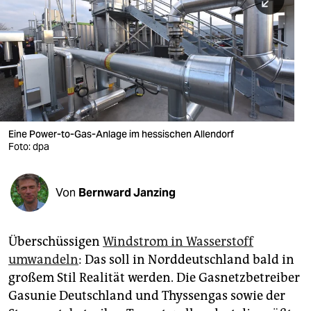
berlin
nord
wahrheit
verlag
verlag
Eine Power-to-Gas-Anlage im hessischen Allendorf
Foto: dpa
veranstaltungen
shop
Von
Bernward Janzing
fragen & hilfe
unterstützen
Überschüssigen
Windstrom in Wasserstoff
umwandeln
: Das soll in Norddeutschland bald in
abo
großem Stil Realität werden. Die Gasnetzbetreiber
genossenschaft
Gasunie Deutschland und Thyssengas sowie der