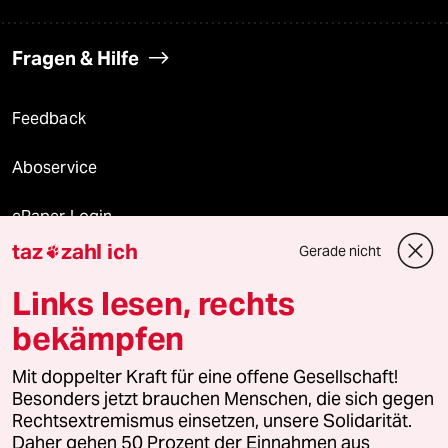
Fragen & Hilfe
Feedback
Aboservice
ePaper Login
taz
zahl ich
Gerade nicht

Downloads für Abonnierende
Links lesen, rechts
bekämpfen
© 2026 taz Verlags und Vertriebs GmbH
Mit doppelter Kraft für eine offene Gesellschaft!
Alle Rechte vorbehalten. Bei rechtlichen Fragen oder für Genehmigungen
wenden Sie sich bitte an
lizenzen@taz.de
Besonders jetzt brauchen Menschen, die sich gegen
Rechtsextremismus einsetzen, unsere Solidarität.
Daher gehen 50 Prozent der Einnahmen aus