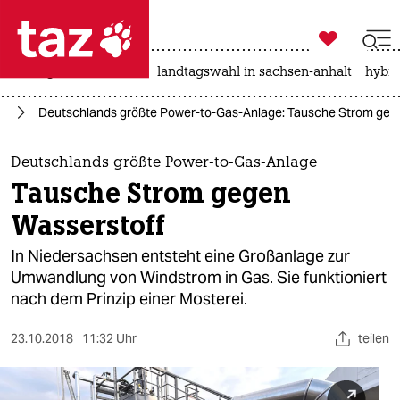

taz zahl ich
niedrigwasser
rente
landtagswahl in sachsen-anhalt
hybri

taz zahl ich
ie
Deutschlands größte Power-to-Gas-Anlage: Tausche Strom geg
taz zahl ich
themen
Deutschlands größte Power-to-Gas-Anlage
Tausche Strom gegen
politik
Wasserstoff
öko
In Niedersachsen entsteht eine Großanlage zur
Umwandlung von Windstrom in Gas. Sie funktioniert
gesellschaft
nach dem Prinzip einer Mosterei.
kultur
23.10.2018
11:32 Uhr
teilen
sport