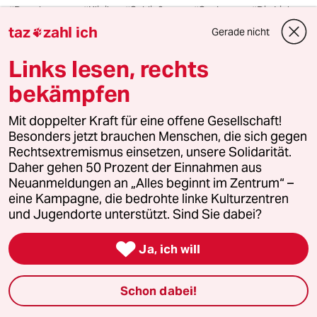
#Brandmauer
#Klinik
#Schließung
#Sachsen
#Die Linke
taz
zahl ich
#AfD
#Lesestück Recherche und Reportage
Gerade nicht

Links lesen, rechts
Feedback
Kommentieren
Fehlerhinweis
bekämpfen
Diesen Artikel teilen
Mit doppelter Kraft für eine offene Gesellschaft!
Besonders jetzt brauchen Menschen, die sich gegen
Rechtsextremismus einsetzen, unsere Solidarität.
Daher gehen 50 Prozent der Einnahmen aus
Mehr zum Thema
Neuanmeldungen an „Alles beginnt im Zentrum“ –
eine Kampagne, die bedrohte linke Kulturzentren
und Jugendorte unterstützt. Sind Sie dabei?

Ja, ich will
Schon dabei!