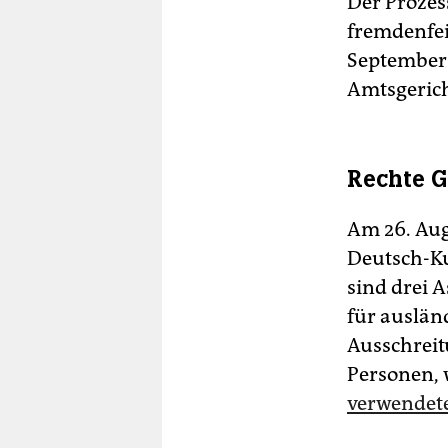
Der Prozes
fremdenfei
September.
Amtsgerich
Rechte G
Am 26. Aug
Deutsch-Ku
sind drei 
für auslän
Ausschreit
Personen, 
verwendete