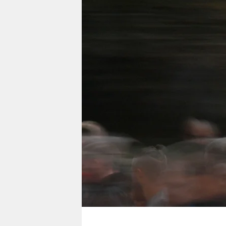
berlin
nord
wahrheit
verlag
verlag
veranstaltungen
shop
fragen & hilfe
unterstützen
abo
genossenschaft