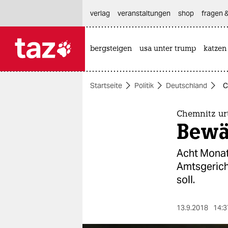
hautnavigation anspringen
hauptinhalt anspringen
footer anspringen
verlag
veranstaltungen
shop
fragen &
bergsteigen
usa unter trump
katzen

taz zahl ich
taz zahl ich
Startseite
Politik
Deutschland
C
themen
politik
Chemnitz urt
Bewäh
öko
Acht Monat
gesellschaft
Amtsgerich
soll.
kultur
sport
13.9.2018
14:3