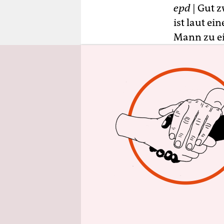
epaper login
epd
| Gut 
ist laut e
Mann zu ei
Schnellver
verhängt w
die in Che
Geldstrafe 
Gericht wa
Der Mann 
am 1. Sept
angegriffe
Verwenden
und versuc
Bericht zuf