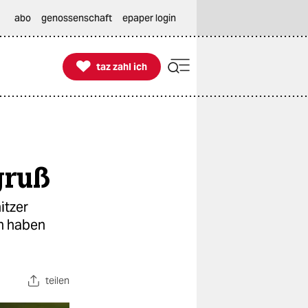
abo
genossenschaft
epaper login

taz zahl ich
taz zahl ich
gruß
itzer
n haben
teilen