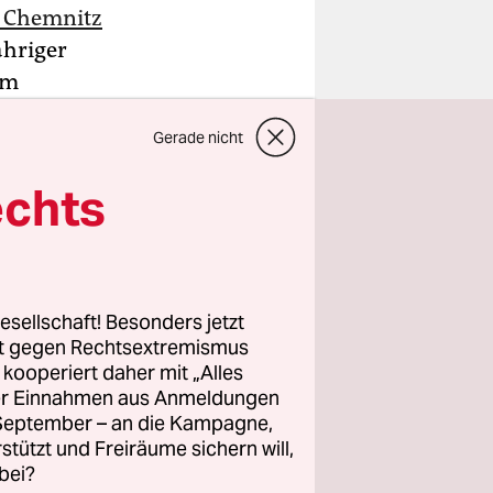
n Chemnitz
ähriger
em
cht Monaten
Gerade nicht
berichtet
ne
echts
äftig. Das
ndgebung
esellschaft! Besonders jetzt
rt gegen Rechtsextremismus
z kooperiert daher mit „Alles
ller Einnahmen aus Anmeldungen
ationen
. September – an die Kampagne,
r ist dem
rstützt und Freiräume sichern will,
e
bei?