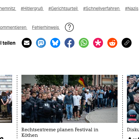
hemnitz
#Hitlergruß
#Gerichtsurteil
#Schnellverfahren
#Nazis
ommentieren
Fehlerhinweis
 teilen
Rechtsextreme planen Festival in
Disk
Köthen