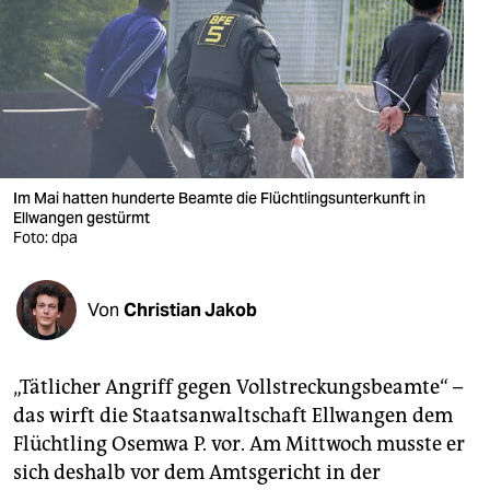
berlin
nord
wahrheit
verlag
verlag
Im Mai hatten hunderte Beamte die Flüchtlingsunterkunft in
Ellwangen gestürmt
veranstaltungen
Foto: dpa
shop
Von
Christian Jakob
fragen & hilfe
unterstützen
„Tätlicher Angriff gegen Vollstreckungsbeamte“ –
abo
das wirft die Staatsanwaltschaft Ellwangen dem
Flüchtling Osemwa P. vor. Am Mittwoch musste er
genossenschaft
sich deshalb vor dem Amtsgericht in der