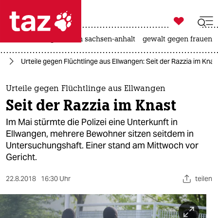

taz zahl ich
hitze
landtagswahl in sachsen-anhalt
gewalt gegen frauen

taz zahl ich
tik
Urteile gegen Flüchtlinge aus Ellwangen: Seit der Razzia im Knas
taz zahl ich
themen
Urteile gegen Flüchtlinge aus Ellwangen
Seit der Razzia im Knast
politik
Im Mai stürmte die Polizei eine Unterkunft in
öko
Ellwangen, mehrere Bewohner sitzen seitdem in
Untersuchungshaft. Einer stand am Mittwoch vor
gesellschaft
Gericht.
kultur
22.8.2018
16:30 Uhr
teilen
sport