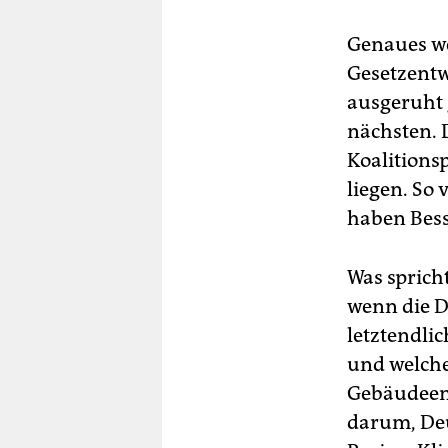
Genaues we
Gesetzentwu
ausgeruht 
nächsten. 
Koalitions
liegen. So 
haben Bess
Was sprich
wenn die D
letztendli
und welche
Gebäudeene
darum, Deu