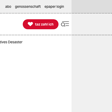
abo
genossenschaft
epaper login

taz zahl ich
taz zahl ich
ives Desaster