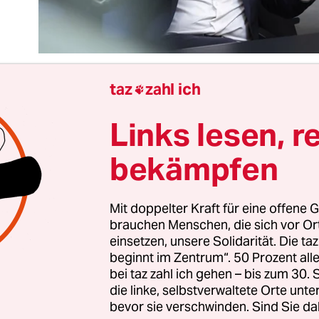
taz
zahl ich

Links lesen, r
 Spitzen der Koalitionsfraktionen von SPD, Grün
rkündeten die Einigung über das Gebäudeenergie
bekämpfen
n können sich Zyniker*innen, die das langwierig
er um das Heizungsgesetz verfolgt haben, fragen:
inigung
ist das denn nun? Und ist es jetzt die letzt
Mit doppelter Kraft für eine offene G
brauchen Menschen, die sich vor O
einsetzen, unsere Solidarität. Die ta
dige Bür­ge­r*in­nen wurden von der Ampelregie
beginnt im Zentrum“. 50 Prozent a
: Die angekündigten Details der Einigung wurden
bei taz zahl ich gehen – bis zum 30
orgestellt. Zwar kursieren interne Papiere der Frak
die linke, selbstverwaltete Orte unte
bevor sie verschwinden. Sind Sie da
 geben sollten. Beim Abgleich dieser Papiere kam