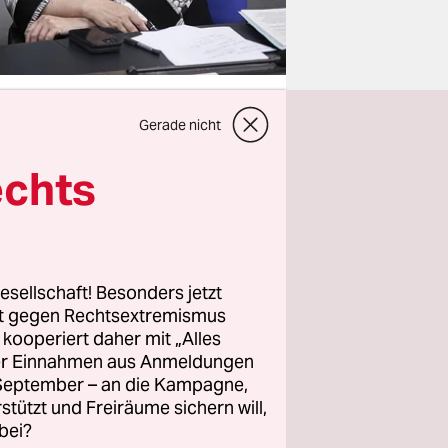
Gerade nicht
echts
en und FDP
gesetz.
e
 Die
e?
esellschaft! Besonders jetzt
rt gegen Rechtsextremismus
z kooperiert daher mit „Alles
rung
ller Einnahmen aus Anmeldungen
 nicht
. September – an die Kampagne,
tionen, die
rstützt und Freiräume sichern will,
bei?
 jedoch an