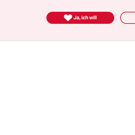
llen Zweifel auf, ob sich wirklich alle Parteien e
was mehr bekannt als noch in den zuletzt beschl

Ja, ich will
n.