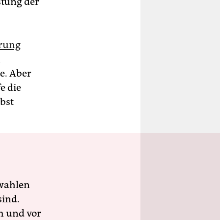
stung der
erung
n
e. Aber
e die
bst
wahlen
sind.
h und vor