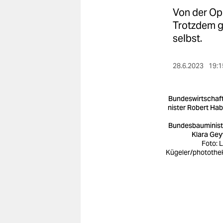
berlin
Von der Op
nord
Trotzdem g
selbst.
wahrheit
verlag
28.6.2023
19:1
verlag
Bundeswirtschaf
veranstaltungen
nister Robert Ha
Bundesbauminist
shop
Klara Gey
Foto: 
fragen & hilfe
Kügeler/photothe
unterstützen
abo
genossenschaft