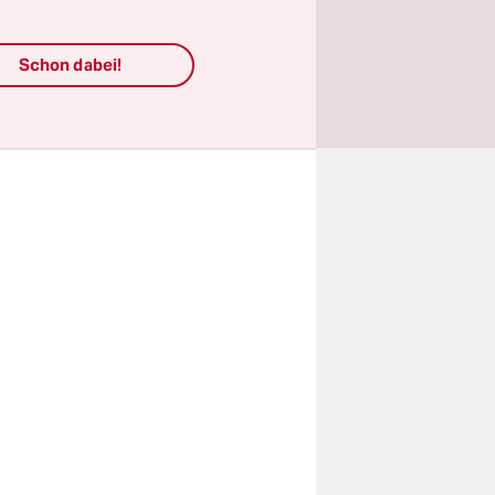
inig sind.
ossenen
Schon dabei!