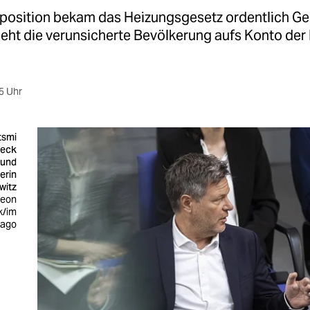
position bekam das Heizungsgesetz ordentlich G
eht die verunsicherte Bevölkerung aufs Konto der
5 Uhr
tsmi
beck
und
erin
witz
Leon
k/im
ago