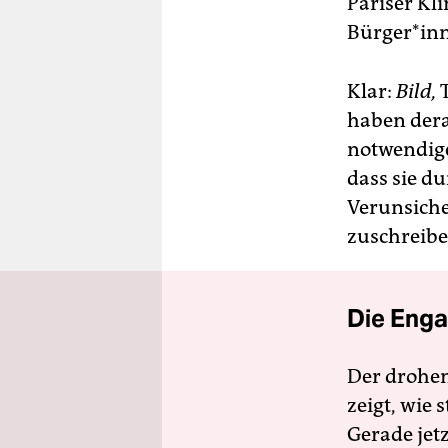
Pariser Kl
Bür­ge­r*in
Klar:
Bild,
T
haben dera
notwendig
dass sie d
Verunsiche
zuschreibe
Die Enga
Der drohe
zeigt, wie
Gerade jet