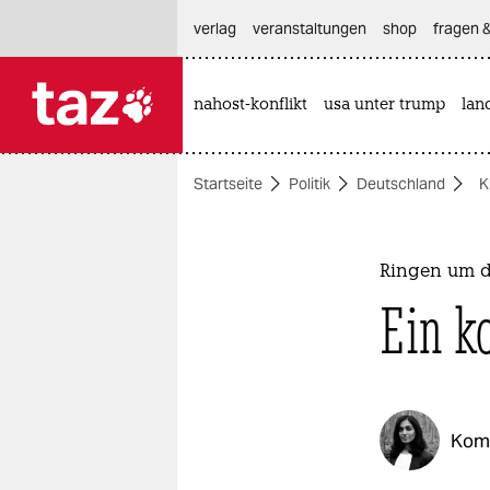
hautnavigation anspringen
hauptinhalt anspringen
footer anspringen
verlag
veranstaltungen
shop
fragen &
nahost-konflikt
usa unter trump
lan

taz zahl ich
taz zahl ich
Startseite
Politik
Deutschland
K
themen
politik
Ringen um d
öko
Ein k
gesellschaft
kultur
Kom
sport