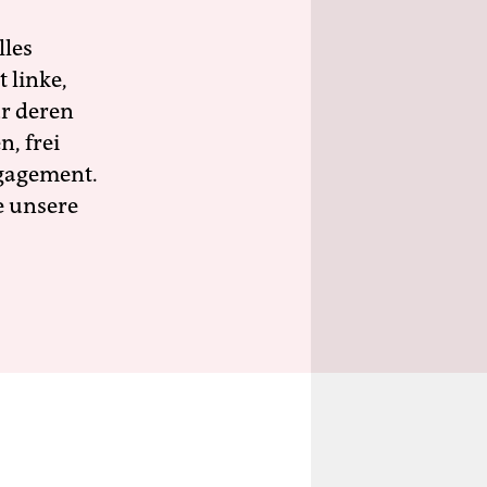
lles
 linke,
ür deren
n, frei
ngagement.
e unsere