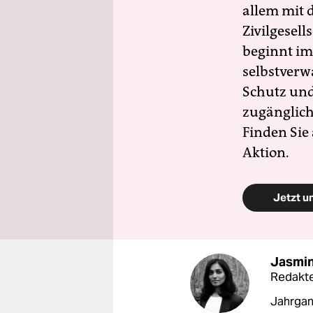
allem mit d
Zivilgesell
beginnt im
selbstverw
Schutz und 
zugänglich
Finden Sie
Aktion.
Jetzt u
Jasmin
Redakte
Jahrgang