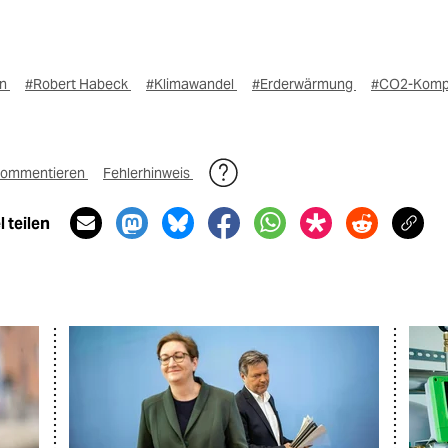
on
#Robert Habeck
#Klimawandel
#Erderwärmung
#CO2-Komp
ommentieren
Fehlerhinweis
 teilen