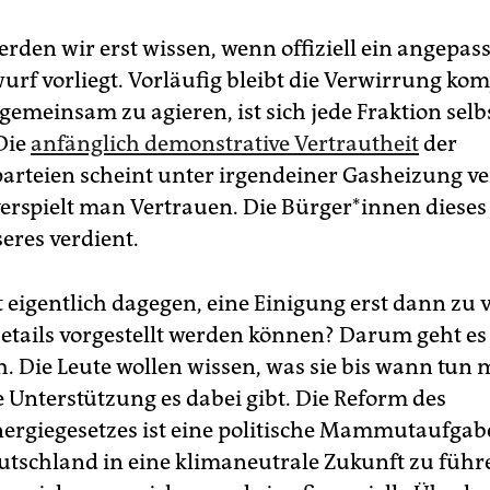
rden wir erst wissen, wenn offiziell ein angepass
rf vorliegt. Vorläufig bleibt die Verwirrung komp
gemeinsam zu agieren, ist sich jede Fraktion sel
Die
anfänglich demonstrative Vertrautheit
der
parteien scheint unter irgendeiner Gasheizung v
verspielt man Vertrauen. Die Bür­ge­r*in­nen diese
eres verdient.
t eigentlich dagegen, eine Einigung erst dann zu
etails vorgestellt werden können? Darum geht es
ch. Die Leute wollen wissen, was sie bis wann tun
 Unterstützung es dabei gibt. Die Reform des
rgiegesetzes ist eine politische Mammutaufgabe
tschland in eine klimaneutrale Zukunft zu führe