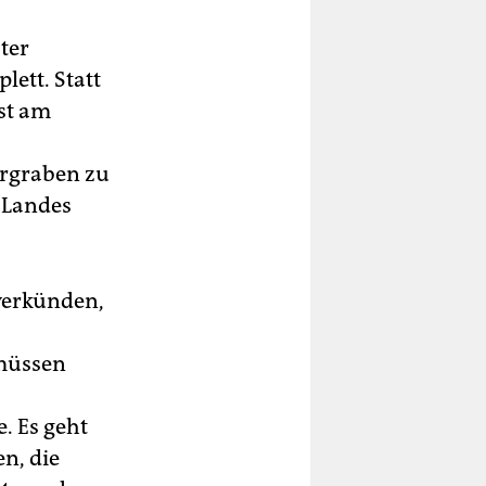
ter
lett. Statt
bst am
ergraben zu
s Landes
 verkünden,
 müssen
. Es geht
n, die