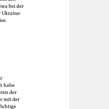
twa bei der
r Ukraine-
ise.
er
ch habe
aten der
r mit der
Wichtige