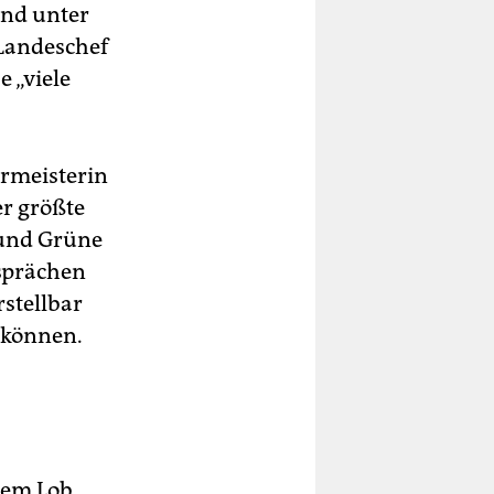
nd unter
o-Landeschef
 „viele
ermeisterin
er größte
 und Grüne
sprächen
rstellbar
 können.
nem Lob