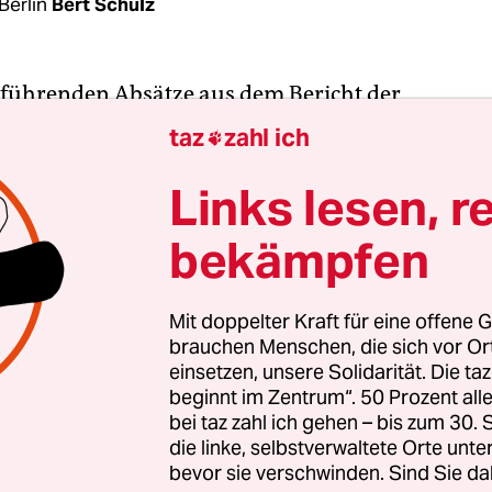
Berlin
Bert Schulz
nführenden Absätze aus dem Bericht der
skommission der SPD liest, fragt sich schon, wie
taz
zahl ich

kraten seit mehr als sechs Jahren – oder zuminde
ft von Franziska Giffey –
mit den Grünen regiere
Links lesen, r
 überwiegenden Eigeninteressen der Grünen“ ist 
bekämpfen
ätten zudem „erhebliche Zweifel an der Ernsthafti
gsfähigkeit aufkommen lassen“.
Mit doppelter Kraft für eine offene G
brauchen Menschen, die sich vor O
t war die Grundlage für
die Sitzung des SPD-
einsetzen, unsere Solidarität. Die ta
stands
, der am Mittwochabend für eine Koalition 
beginnt im Zentrum“. 50 Prozent a
e. Und weiter heißt es: „Die Verbindlichkeit von
bei taz zahl ich gehen – bis zum 30
“ sei „in Abrede“ gestellt worden. Übersetzt heiß
die linke, selbstverwaltete Orte unte
bevor sie verschwinden. Sind Sie da
s: Die Grünen seien ein unzuverlässiger, machth