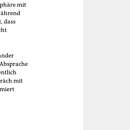
sphäre mit
 während
, dass
cht
ander
 Absprache
entlich
räch mit
miert