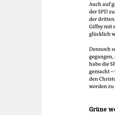
Auch auf g
der SPD zu
der dritte
Giffey mit 
glücklich 
Dennoch s
gegangen, 
habe die S
gemacht – 
den Christ
worden zu 
Grüne wo