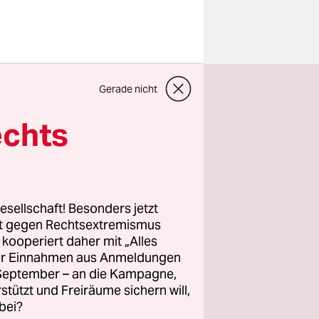
 die
Gerade nicht
st seit der
n konnten
.
echts
da die
gkeit ihrer
esellschaft! Besonders jetzt
rt gegen Rechtsextremismus
z kooperiert daher mit „Alles
mit der
ller Einnahmen aus Anmeldungen
. September – an die Kampagne,
t das nicht
rstützt und Freiräume sichern will,
bei?
ungriger