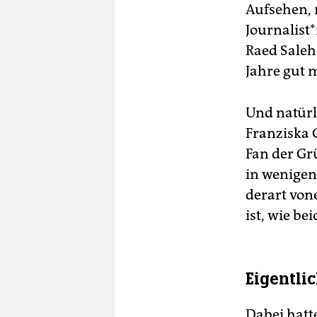
Aufsehen,
Jour­na­lis
Raed Saleh
Jahre gut 
Und natürl
Franziska G
Fan der Gr
in wenige
derart von
ist, wie b
Eigentlic
Dabei hatt