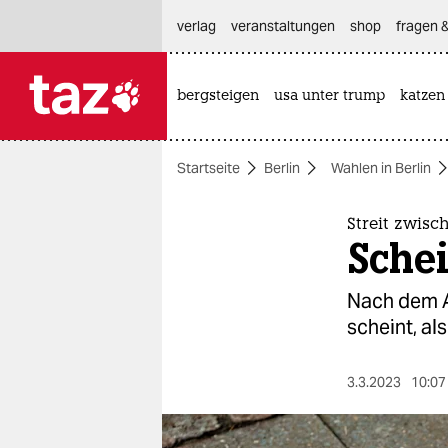
hautnavigation anspringen
hauptinhalt anspringen
footer anspringen
verlag
veranstaltungen
shop
fragen &
bergsteigen
usa unter trump
katzen

taz zahl ich
taz zahl ich
Startseite
Berlin
Wahlen in Berlin
themen
politik
Streit zwisc
Sche
öko
Nach dem Au
gesellschaft
scheint, al
kultur
3.3.2023
10:07
sport