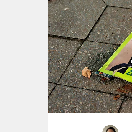
berlin
nord
wahrheit
verlag
verlag
veranstaltungen
shop
fragen & hilfe
unterstützen
abo
genossenschaft