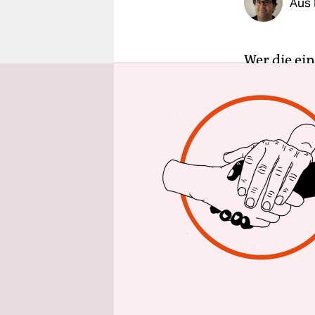
Aus 
epaper login
Wer die ei
Sondierung
Sozialdemo
Regentscha
Von „stark
Rede. Sie h
Verabredun
Der Berich
Landesvor
CDU stimmt
Absprachen
weniger al