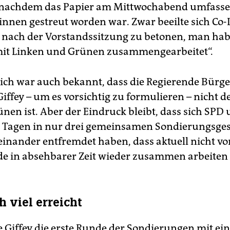
 nachdem das Papier am Mittwochabend umfasse
­t*in­nen gestreut worden war. Zwar beeilte sich C
 nach der Vorstandssitzung zu betonen, man habe
mit Linken und Grünen zusammengearbeitet“.
ich war auch bekannt, dass die Regierende Bürg
iffey – um es vorsichtig zu formulieren – nicht d
ünen ist. Aber der Eindruck bleibt, dass sich SPD
n Tagen in nur drei gemeinsamen Sondierungsge
einander entfremdet haben, dass aktuell nicht vo
eide in absehbarer Zeit wieder zusammen arbeiten
h viel erreicht
e Giffey die erste Runde der Sondierungen mit ei