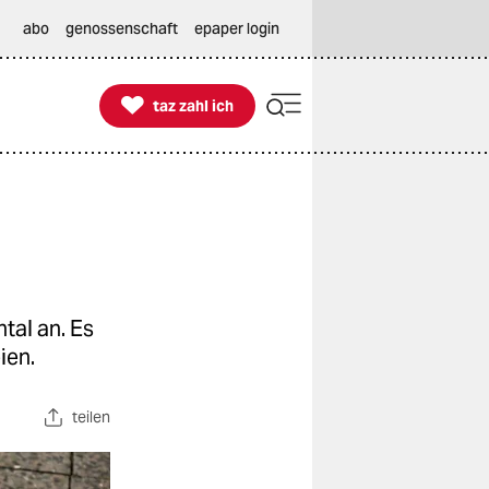
abo
genossenschaft
epaper login

taz zahl ich
taz zahl ich
tal an. Es
ien.
teilen