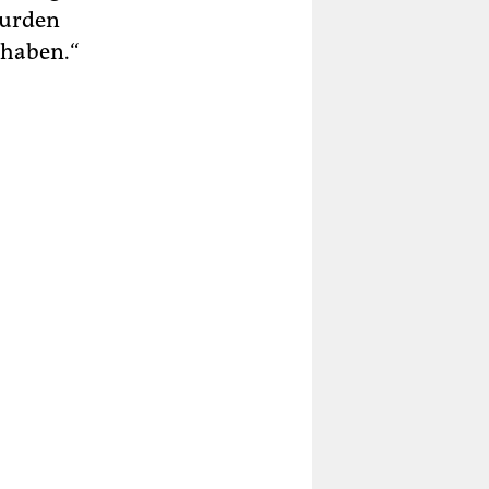
wurden
 haben.“