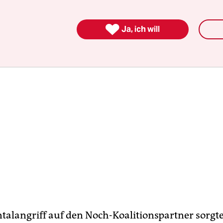
ne erneute Koalition mit ihnen sei eigentlich unm

Ja, ich will
ntalangriff auf den Noch-Koalitionspartner sorgte