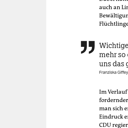
auch an Li
Bewältigun
Flüchtlinge
Wichtige

mehr so 
uns das
Franziska Giffe
Im Verlauf
fordernder
man sich e
Eindruck en
CDU regier