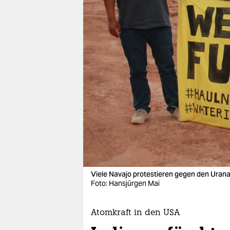
berlin
nord
wahrheit
verlag
verlag
veranstaltungen
shop
fragen & hilfe
unterstützen
Viele Navajo protestieren gegen den Urana
Foto: Hansjürgen Mai
abo
genossenschaft
Atomkraft in den USA