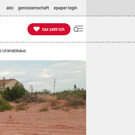
abo
genossenschaft
epaper login

taz zahl ich
taz zahl ich
es Uranabbaus