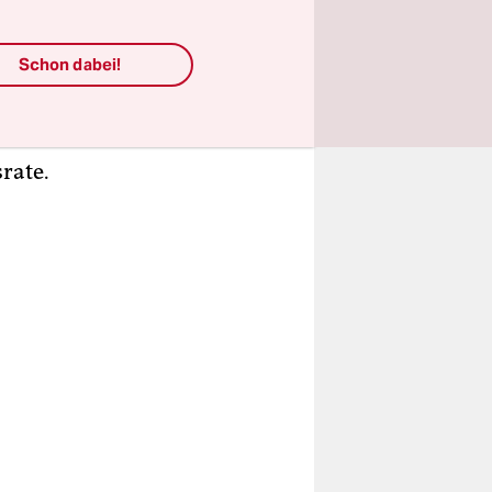
t sie in
.
Schon dabei!
rg der
 zurück
rate.