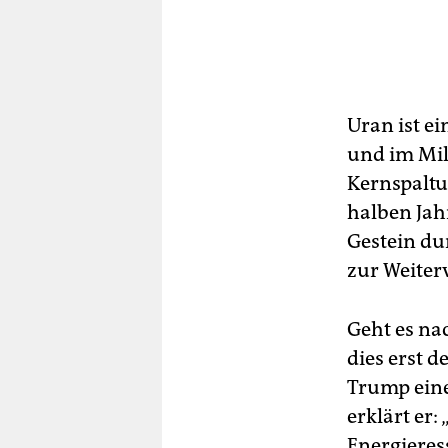
Uran ist ei
und im Mili
Kernspaltu
halben Jah
Gestein dur
zur Weiter
Geht es na
dies erst 
Trump eine
erklärt er
Energieres