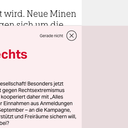
t wird. Neue Minen
gen sich um die
Gerade nicht
echts
teilen
esellschaft! Besonders jetzt
m Plan der
rt gegen Rechtsextremismus
z kooperiert daher mit „Alles
hes Uran
ller Einnahmen aus Anmeldungen
eder von
. September – an die Kampagne,
m der
rstützt und Freiräume sichern will,
Nordosten
bei?