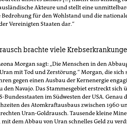
 ausländische Akteure und stellt eine unmittelba
Bedrohung für den Wohlstand und die national
der Vereinigten Staaten dar.“
rausch brachte viele Krebserkrankung
 Leona Morgan sagt: „Die Menschen in den Abbau
Uran mit Tod und Zerstörung.“ Morgan, die sich 
ahren gegen einen Ausbau der Kernenergie engagi
zu den Navajo. Das Stammesgebiet erstreckt sich 
-Bundesstaaten im Südwesten der USA. Genau do
hzeiten des Atomkraftausbaus zwischen 1960 u
lrechten Uran-Goldrausch. Tausende kleine Mine
 mit dem Abbau von Uran schnelles Geld zu verdi