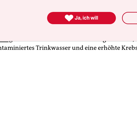
desstaates Arizona. Mit ihren zwei Kindern wohn
le Home, wie die meisten Menschen in Tuba City

Ja, ich will
 war vor Jahrzehnten schon einmal eine Hochbu
rung
. Die meisten Minen schlossen irgendwann,
ntaminiertes Trinkwasser und eine erhöhte Krebs