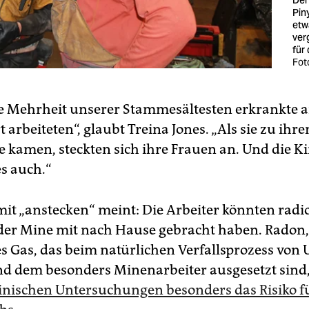
Piny
etw
ver
für
Fot
e Mehrheit unserer Stammesältesten erkrankte a
rt arbeiteten“, glaubt Treina Jones. „Als sie zu ihr
 kamen, steckten sich ihre Frauen an. Und die K
es auch.“
mit „anstecken“ meint: Die Arbeiter könnten radi
der Mine mit nach Hause gebracht haben. Radon,
es Gas, das beim natürlichen Verfallsprozess von
nd dem besonders Minenarbeiter ausgesetzt sind
inischen Untersuchungen besonders das Risiko f