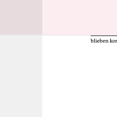
des US-Bun
einem Mobi
Die Gegend
Uranförde
blieben ko