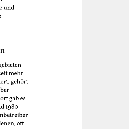
re und
e
en
gebieten
seit mehr
ert, gehört
über
rt gab es
nd 1980
nbetreiber
enen, oft