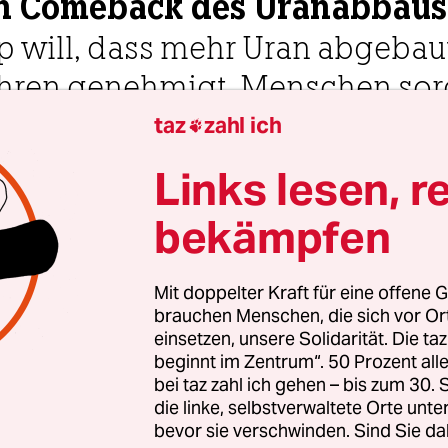
en Comeback des Uranabbaus
p will, dass mehr Uran abgebau
ahren genehmigt. Menschen sor
Folgen.
taz
zahl ich

Links lesen, r
0 Uhr
bekämpfen
y und Pinyon
Hansjürgen Mai
Mit doppelter Kraft für eine offene G
in Treina Jones macht sich Sorgen, seit sie von de
brauchen Menschen, die sich vor O
einsetzen, unsere Solidarität. Die ta
-Regierung gehört hat, wieder verstärkt heimisc
beginnt im Zentrum“. 50 Prozent a
zubauen. „Es fühlt sich so an, als würde alles wi
bei taz zahl ich gehen – bis zum 30
rne beginnen“, sagt die 31-Jährige, die zum Stam
die linke, selbstverwaltete Orte unte
rt. Jones lebt in Tuba City, einer Kleinstadt im 
bevor sie verschwinden. Sind Sie da