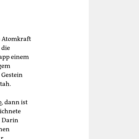
le Atomkraft
 die
napp einem
igem
 Gestein
tah.
p
, dann ist
eichnete
 Darin
chen
ür