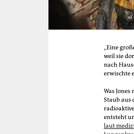
„Eine groß
weil sie do
nach Hause
erwischte 
Was Jones 
Staub aus 
radioaktiv
entsteht u
laut mediz