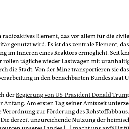
n radioaktives Element, das vor allem für die zivi
tär genutzt wird. Es ist das zentrale Element, das
ng im Inneren eines Reaktors ermöglicht. Seit k
r rollen tägliche wieder Lastwagen mit uranhalt
ch die Stadt. Von der Mine transportieren sie das
verarbeitung in den benachbarten Bundesstaat U
ch der
Regierung von US-Präsident Donald Trum
der Anfang. Am ersten Tag seiner Amtszeit unterz
 Verordnung zur Förderung des Rohstoffabbaus.
: „Die derzeit unzureichende Nutzung der heimis
sourcen unseres Landes […] macht uns anfällig f