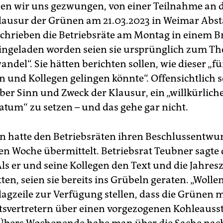
hen wir uns gezwungen, von einer Teilnahme an 
lausur der Grünen am 21.03.2023 in Weimar Abs
chrieben die Betriebsräte am Montag in einem Br
Eingeladen worden seien sie ursprünglich zum T
ndel“. Sie hätten berichten sollen, wie dieser „f
 und Kollegen gelingen könnte“. Offensichtlich s
ber Sinn und Zweck der Klausur, ein „willkürlich
atum“ zu setzen – und das gehe gar nicht.
on hatte den Betriebsräten ihren Beschlussentwur
n Woche übermittelt. Betriebsrat Teubner sagte 
Als er und seine Kollegen den Text und die Jahres
ten, seien sie bereits ins Grübeln geraten. „Wolle
lagzeile zur Verfügung stellen, dass die Grünen m
tsvertretern über einen vorgezogenen Kohleauss