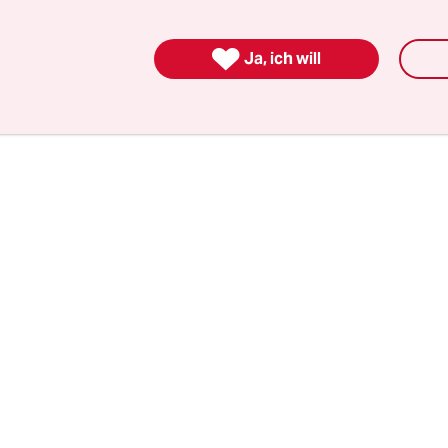
orlage für die Klausur. Darin heißt es, dass die 
ieg auch im Osten um acht Jahre auf 2030 vorzie

Ja, ich will