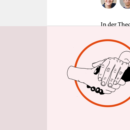
epaper login
In der Theo
Bundestags
Menschen“ 
schaffen, 
ihrer Frak
neben
der 
Verdeutlich
Fraktion z
Arbeitnehm
den Grünen
Klausur sa
und sein St