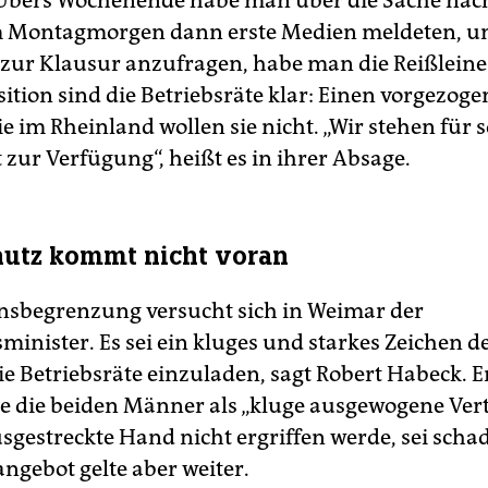
Übers Wochenende habe man über die Sache nac
am Montagmorgen dann erste Medien meldeten, 
 zur Klausur anzufragen, habe man die Reißleine
sition sind die Betriebsräte klar: Einen vorgezog
e im Rheinland wollen sie nicht. „Wir stehen für 
 zur Verfügung“, heißt es in ihrer Absage.
utz kommt nicht voran
sbegrenzung versucht sich in Weimar der
minister. Es sei ein kluges und starkes Zeichen d
ie Betriebsräte einzuladen, sagt Robert Habeck. 
e die beiden Männer als „kluge ausgewogene Vert
sgestreckte Hand nicht ergriffen werde, sei scha
ngebot gelte aber weiter.