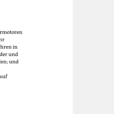
nermotoren
hr
hren in
äder und
len; und
auf