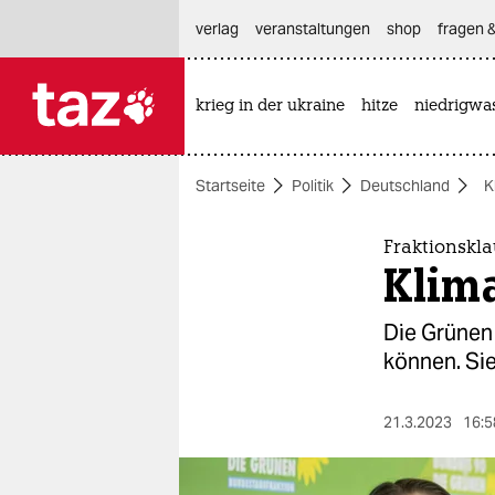
hautnavigation anspringen
hauptinhalt anspringen
footer anspringen
verlag
veranstaltungen
shop
fragen &
krieg in der ukraine
hitze
niedrigwa

taz zahl ich
taz zahl ich
Startseite
Politik
Deutschland
K
themen
politik
Fraktionskl
Klim
öko
Die Grünen
gesellschaft
können. Sie
kultur
21.3.2023
16:5
sport