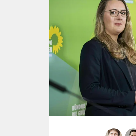
berlin
nord
wahrheit
verlag
verlag
veranstaltungen
shop
fragen & hilfe
unterstützen
abo
genossenschaft