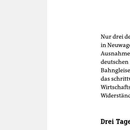
Nur drei d
in Neuwage
Ausnahmen 
deutschen 
Bahngleise
das schrit
Wirtschaft
Widerständ
Drei Tag