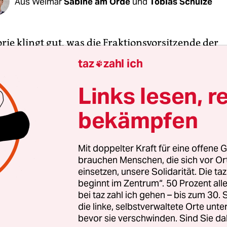
Aus Weimar
Sabine am Orde
und
Tobias Schulze
rie klingt gut, was die Fraktionsvorsitzende der
-Grünen am Dienstag in Weimar sagt. „Im Dialo
taz
zahl ich

wollten die Grünen den Weg in den Klimaneutral
betont Katharina Dröge beim Auftakt der Klausu
Links lesen, r
tion. Und: Bei den Grünen stehe das Soziale immer
bekämpfen
Klimapolitik
.
en sollte das eigentlich auch die Auswahl der Gäst
Mit doppelter Kraft für eine offene G
brauchen Menschen, die sich vor O
u ihrer Klausur eingeladen hatte. Doch zwei
einsetzen, unsere Solidarität. Die ta
ervertreter des Lausitzer Energiekonzerns Lea
beginnt im Zentrum“. 50 Prozent a
 einen Strich durch die Rechnung. Kurz vor Beg
bei taz zahl ich gehen – bis zum 30
gten am Montag der Betriebsratsvorsitzende Uw
die linke, selbstverwaltete Orte unte
bevor sie verschwinden. Sind Sie da
ellvertreter ihre Teilnahme ab. Hintergrund ist e