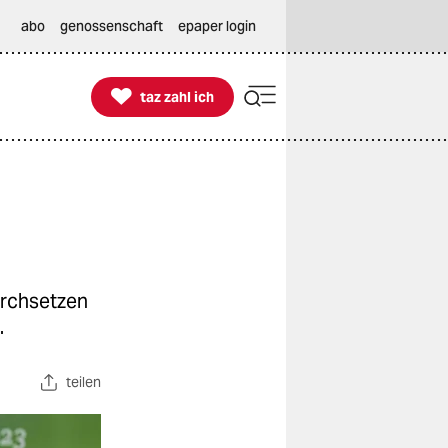
abo
genossenschaft
epaper login

taz zahl ich
taz zahl ich
urchsetzen
.
teilen