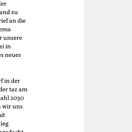
der
tand zu
ief an die
hema
ür unsere
ei in
es neues
f in der
der taz am
zahl 2030
n wir uns
it
tieg