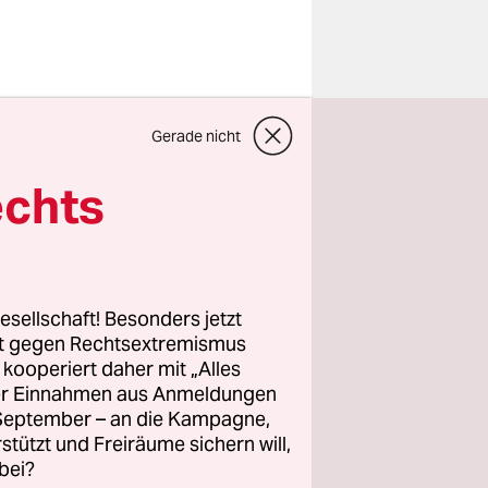
g mit den
Gerade nicht
ität
rtagung
echts
 direkt
e, die die
esellschaft! Besonders jetzt
rt gegen Rechtsextremismus
z kooperiert daher mit „Alles
g machten
ller Einnahmen aus Anmeldungen
inn der
. September – an die Kampagne,
e Teubner
rstützt und Freiräume sichern will,
bei?
ine