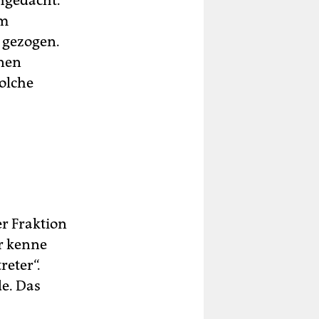
hgedacht.
um
 gezogen.
enen
solche
er Fraktion
Er kenne
reter“.
de. Das