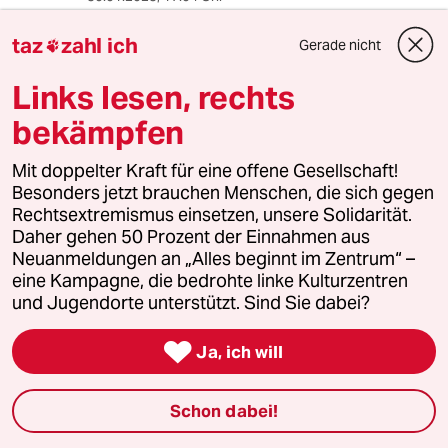
Das Fahrzeug ist gemäß Foto und
taz
zahl ich
Gerade nicht
Beschreibung ein "Ampera-e", ein Derivat des

Chevrolet Bolt. Der "Ampera" ist ein anderes
Links lesen, rechts
Modell von Opel und als serieller Hybrid mit
Verbrennungsmotor sogar ein anderer
bekämpfen
Fahrzeugtyp.
Mit doppelter Kraft für eine offene Gesellschaft!
Besonders jetzt brauchen Menschen, die sich gegen
Rolf Zimmermann
RZ
Rechtsextremismus einsetzen, unsere Solidarität.
Daher gehen 50 Prozent der Einnahmen aus
30.01.2023
,
15:05 Uhr
Neuanmeldungen an „Alles beginnt im Zentrum“ –
Das Fahrzeug ist gemäß Foto und
eine Kampagne, die bedrohte linke Kulturzentren
Beschreibung ein Ampera-e, ein Derivat des
und Jugendorte unterstützt. Sind Sie dabei?
Chevrolet Bolt. Der Ampera ist ein anderes
Modell und als serieller Hybrid sogar ein

Ja, ich will
anderer Fahrzeugtyp.
Die hamburger Feuerwehr beklagt sich
ernsthaft, dass es zu wenig Ladestationen
Schon dabei!
gibt? Das ist schlicht lächerlich. 22 kW sind an
der 32A CEE-Steckdose mit mobilen