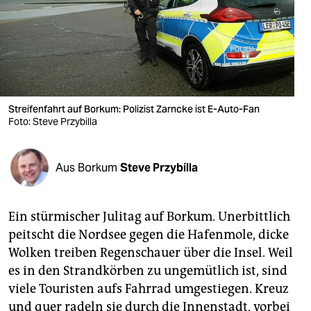
berlin
nord
wahrheit
verlag
Streifenfahrt auf Borkum: Polizist Zarncke ist E-Auto-Fan
verlag
Foto: Steve Przybilla
veranstaltungen
Aus Borkum
Steve Przybilla
shop
fragen & hilfe
Ein stürmischer Julitag auf Borkum. Unerbittlich
unterstützen
peitscht die Nordsee gegen die Hafenmole, dicke
Wolken treiben Regenschauer über die Insel. Weil
abo
es in den Strandkörben zu ungemütlich ist, sind
genossenschaft
viele Touristen aufs Fahrrad umgestiegen. Kreuz
und quer radeln sie durch die Innenstadt, vorbei