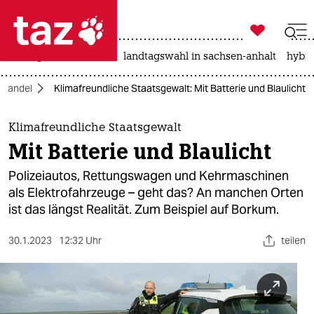

taz zahl ich
niedrigwasser
rente
landtagswahl in sachsen-anhalt
hybri

taz zahl ich
awandel
Klimafreundliche Staatsgewalt: Mit Batterie und Blaulicht
taz zahl ich
themen
Klimafreundliche Staatsgewalt
Mit Batterie und Blaulicht
politik
Polizeiautos, Rettungswagen und Kehrmaschinen
öko
als Elektrofahrzeuge – geht das? An manchen Orten
ist das längst Realität. Zum Beispiel auf Borkum.
gesellschaft
30.1.2023
12:32 Uhr
teilen
kultur
sport