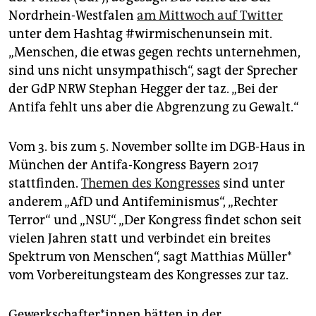
epaper login
Nordrhein-Westfalen
am Mittwoch auf Twitter
unter dem Hashtag #wirmischen­unsein mit.
„Menschen, die etwas gegen rechts unternehmen,
sind uns nicht unsympathisch“, sagt der Sprecher
der GdP NRW Stephan Hegger der taz. „Bei der
Antifa fehlt uns aber die Abgrenzung zu Gewalt.“
Vom 3. bis zum 5. November sollte im DGB-Haus in
München der Antifa-Kongress Bayern 2017
stattfinden.
Themen des Kongresses
sind unter
anderem „AfD und Antifeminismus“, „Rechter
Terror“ und „NSU“. „Der Kongress findet schon seit
vielen Jahren statt und verbindet ein breites
Spektrum von Menschen“, sagt Matthias Müller*
vom Vorbereitungsteam des Kongresses zur taz.
Gewerkschafter*innen hätten in der