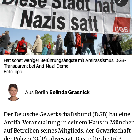
berlin
nord
wahrheit
verlag
verlag
Hat sonst weniger Berührungsängste mit Antirassismus: DGB-
Transparent bei Anti-Nazi-Demo
veranstaltungen
Foto: dpa
shop
fragen & hilfe
Aus Berlin
Belinda Grasnick
unterstützen
Der Deutsche Gewerkschaftsbund (DGB) hat eine
abo
Antifa-Veranstaltung in seinem Haus in München
genossenschaft
auf Betreiben seines Mitglieds, der Gewerkschaft
der Polizei (GdP), abgesagt. Das teilte die GdP