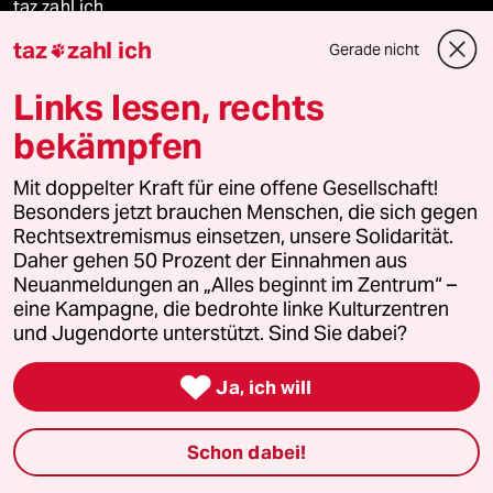
taz zahl ich
taz
zahl ich
Gerade nicht

taz lab Infobrief
Links lesen, rechts
bekämpfen
Veranstaltungen
Mit doppelter Kraft für eine offene Gesellschaft!
Besonders jetzt brauchen Menschen, die sich gegen
Demnächst
Rechtsextremismus einsetzen, unsere Solidarität.
Daher gehen 50 Prozent der Einnahmen aus
Vor Ort
Neuanmeldungen an „Alles beginnt im Zentrum“ –
eine Kampagne, die bedrohte linke Kulturzentren
und Jugendorte unterstützt. Sind Sie dabei?
Live im Stream

Ja, ich will
Vergangene
taz lab 2027
Schon dabei!