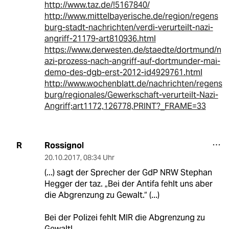
http://www.taz.de/!5167840/
http://www.mittelbayerische.de/region/regens
burg-stadt-nachrichten/verdi-verurteilt-nazi-
angriff-21179-art810936.html
https://www.derwesten.de/staedte/dortmund/n
azi-prozess-nach-angriff-auf-dortmunder-mai-
demo-des-dgb-erst-2012-id4929761.html
http://www.wochenblatt.de/nachrichten/regens
burg/regionales/Gewerkschaft-verurteilt-Nazi-
Angriff;art1172,126778,PRINT?_FRAME=33
Rossignol
R
20.10.2017
,
08:34 Uhr
(...) sagt der Sprecher der GdP NRW Stephan
Hegger der taz. „Bei der Antifa fehlt uns aber
die Abgrenzung zu Gewalt.“ (...)
Bei der Polizei fehlt MIR die Abgrenzung zu
Gewalt!