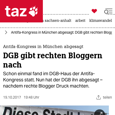

taz zahl ich
hitze
landtagswahl in sachsen-anhalt
arbeit
klimawandel

taz zahl ich
fa
Antifa-Kongress in München abgesagt: DGB gibt rechten Blogg
taz zahl ich
themen
Antifa-Kongress in München abgesagt
DGB gibt rechten Bloggern
politik
nach
öko
Schon einmal fand im DGB-Haus der Antifa-
Kongress statt. Nun hat der DGB ihn abgesagt –
gesellschaft
nachdem rechte Blogger Druck machten.
kultur
19.10.2017
19:48 Uhr
teilen
sport