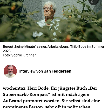
berlin
nord
wahrheit
verlag
verlag
Bereut „keine Minute“ seines Arbeitslebens: Thilo Bode im Sommer
2023
veranstaltungen
Foto: Sophie Kirchner
shop
fragen & hilfe
Interview von
Jan Feddersen
unterstützen
wochentaz: Herr Bode, Ihr jüngstes Buch „Der
abo
Supermarkt-Kompass“ ist mit mächtigem
genossenschaft
Aufwand promotet worden, Sie selbst sind eine
prominente Person, sehr oft in politischen