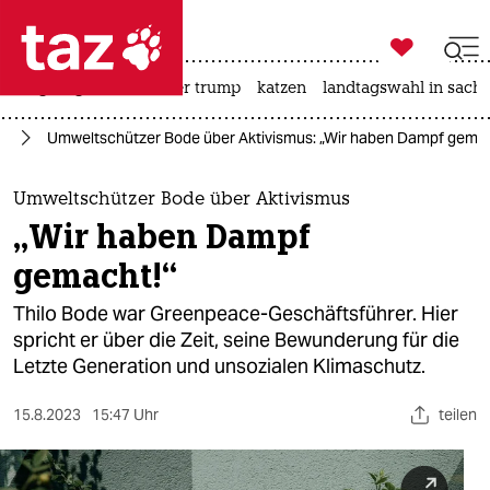

taz zahl ich
bergsteigen
usa unter trump
katzen
landtagswahl in sachs

taz zahl ich
el
Umweltschützer Bode über Aktivismus: „Wir haben Dampf gemac
taz zahl ich
themen
Umweltschützer Bode über Aktivismus
„Wir haben Dampf
politik
gemacht!“
öko
Thilo Bode war Greenpeace-Geschäftsführer. Hier
spricht er über die Zeit, seine Bewunderung für die
gesellschaft
Letzte Generation und unsozialen Klimaschutz.
kultur
15.8.2023
15:47 Uhr
teilen
sport