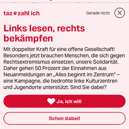
Landtagswahlen zeigt, wie stark rechtsextreme
taz
zahl ich
Kräfte inzwischen geworden sind. Gerade jetzt
Gerade nicht

braucht es Zusammenhalt und Solidarität. Auch
Links lesen, rechts
und vor allem mit den Menschen, die sich vor Ort
für eine starke Zivilgesellschaft einsetzen. Die taz
bekämpfen
kooperiert deshalb mit "Alles beginnt im
Mit doppelter Kraft für eine offene Gesellschaft!
Zentrum". Die Kampagne unterstützt bundesweit
Besonders jetzt brauchen Menschen, die sich gegen
linke, selbstverwaltete Orte und baut einen
Rechtsextremismus einsetzen, unsere Solidarität.
solidarischen Fonds für deren Schutz und Erhalt
Daher gehen 50 Prozent der Einnahmen aus
auf. Eine offene Gesellschaft braucht guten, frei
Neuanmeldungen an „Alles beginnt im Zentrum“ –
zugänglichen Journalismus – und
eine Kampagne, die bedrohte linke Kulturzentren
und Jugendorte unterstützt. Sind Sie dabei?
zivilgesellschaftliches Engagement. Finden Sie
auch? Dann machen Sie mit und unterstützen Sie

Ja, ich will
unsere Aktion.
Schon dabei!
Jetzt unterstützen