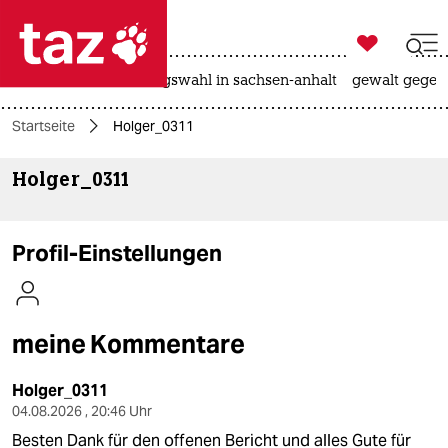

taz zahl ich
hitze
surfen
landtagswahl in sachsen-anhalt
gewalt gegen

taz zahl ich
Startseite
Holger_0311
taz zahl ich
Holger_0311
themen
politik
Profil-Einstellungen
öko
gesellschaft
meine Kommentare
kultur
Holger_0311
sport
04.08.2026 , 20:46 Uhr
Besten Dank für den offenen Bericht und alles Gute für