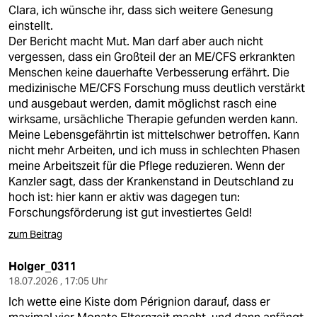
berlin
Clara, ich wünsche ihr, dass sich weitere Genesung
einstellt.
nord
Der Bericht macht Mut. Man darf aber auch nicht
vergessen, dass ein Großteil der an ME/CFS erkrankten
wahrheit
Menschen keine dauerhafte Verbesserung erfährt. Die
medizinische ME/CFS Forschung muss deutlich verstärkt
verlag
und ausgebaut werden, damit möglichst rasch eine
wirksame, ursächliche Therapie gefunden werden kann.
verlag
Meine Lebensgefährtin ist mittelschwer betroffen. Kann
nicht mehr Arbeiten, und ich muss in schlechten Phasen
veranstaltungen
meine Arbeitszeit für die Pflege reduzieren. Wenn der
shop
Kanzler sagt, dass der Krankenstand in Deutschland zu
hoch ist: hier kann er aktiv was dagegen tun:
fragen & hilfe
Forschungsförderung ist gut investiertes Geld!
unterstützen
zum Beitrag
abo
Holger_0311
18.07.2026 , 17:05 Uhr
genossenschaft
Ich wette eine Kiste dom Pérignion darauf, dass er