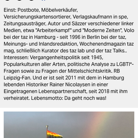
berlin
Einst: Postbote, Möbelverkäufer,
nord
Versicherungskartensortierer, Verlagskaufmann in spe,
Zeitungsausträger, Autor und Säzzer verschiedener linker
wahrheit
Medien, etwa "Arbeiterkampf" und "Moderne Zeiten", Volo
bei der taz in Hamburg - seit 1996 in Berlin bei der taz,
verlag
Meinungs- und Inlandsredaktion, Wochenendmagazin taz
mag, schließlich Kurator des taz lab und der taz Talks..
verlag
Interessen: Vergangenheitspolitik seit 1945,
Popularkulturen aller Arten, politische Analyse zu LGBTI*-
veranstaltungen
Fragen sowie zu Fragen der Mittelschichtskritik. RB
Leipzig-Fan. Und er ist seit 2011 mit dem in Hamburg
shop
lebenden Historiker Rainer Nicolaysen in einer
fragen & hilfe
Eingetragenen Lebenspartnerschaft, seit 2018 mit ihm
verheiratet. Lebensmotto: Da geht noch was!
unterstützen
abo
genossenschaft