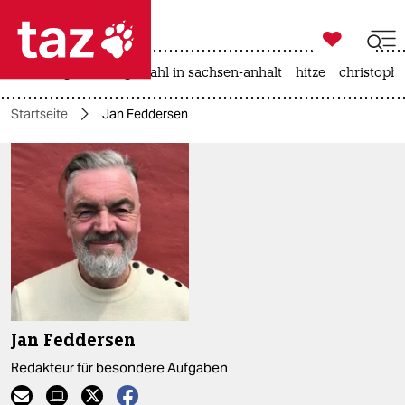

taz zahl ich
iran-krieg
landtagswahl in sachsen-anhalt
hitze
christophe

taz zahl ich
Startseite
Jan Feddersen
taz zahl ich
themen
politik
öko
gesellschaft
kultur
Jan Feddersen
sport
Redakteur für besondere Aufgaben