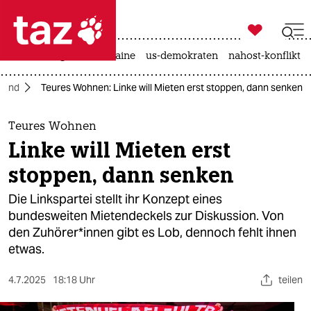

taz zahl ich
hitze
krieg in der ukraine
us-demokraten
nahost-konflikt

taz zahl ich
land
Teures Wohnen: Linke will Mieten erst stoppen, dann senken
taz zahl ich
themen
Teures Wohnen
Linke will Mieten erst
politik
stoppen, dann senken
öko
Die Linkspartei stellt ihr Konzept eines
bundesweiten Mietendeckels zur Diskussion. Von
gesellschaft
den Zu­hö­re­r*in­nen gibt es Lob, dennoch fehlt ihnen
etwas.
kultur
sport
4.7.2025
18:18 Uhr
teilen