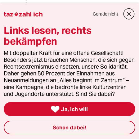
taz
zahl ich
Der Cleo Patra
Gerade nicht

05.07.2025
,
18:26 Uhr
Links lesen, rechts
@Patricia Winter:
Wieso bitte schimmelanfälliger?
bekämpfen
Lüftung ist das Maß der Dinge. Wird
von vielen leider vergessen.
Mit doppelter Kraft für eine offene Gesellschaft!
Besonders jetzt brauchen Menschen, die sich gegen
Rechtsextremismus einsetzen, unsere Solidarität.
Daher gehen 50 Prozent der Einnahmen aus
vieldenker
Neuanmeldungen an „Alles beginnt im Zentrum“ –
05.07.2025
,
14:20 Uhr
eine Kampagne, die bedrohte linke Kulturzentren
Wird das nicht hat schon in der DDR probiert,
und Jugendorte unterstützt. Sind Sie dabei?
die Marktdynamik durch zentrale Komitees zu
ersetzen? Ist (nicht nur) der Bausubstanz

Ja, ich will
schlecht bekommen.
Schon dabei!
Stavros
S