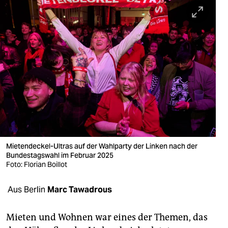
berlin
nord
wahrheit
verlag
verlag
veranstaltungen
shop
Mietendeckel-Ultras auf der Wahlparty der Linken nach der
fragen & hilfe
Bundestagswahl im Februar 2025
Foto: Florian Boillot
unterstützen
Aus Berlin
Marc Tawadrous
abo
genossenschaft
Mieten und Wohnen war eines der Themen, das