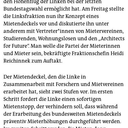
epaper login
den Höhenflug der Linken bei der letzten
Bundestagswahl ermöglicht hat. Am Freitag stellte
die Linksfraktion nun ihr Konzept eines
Mietendeckels vor und diskutierte ihn unter
anderem mit Ver­tre­te­r*in­nen von Mietervereinen,
Studierenden, Wohnungslosen und den „Architects
for Future“. Man wolle die Partei der Mieterinnen
und Mieter sein, bekräftigte Fraktionschefin Heidi
Reichinnek zum Auftakt.
Der Mietendeckel, den die Linke in
Zusammenarbeit mit Forschern und Mietvereinen
erarbeitet hat, sieht zwei Stufen vor. Im ersten
Schritt fordert die Linke einen sofortigen
Mietenstopp, der verhindern soll, dass während
der Erarbeitung des bundesweiten Mietendeckels
präventiv Mieterhöhungen durchgeführt werden.