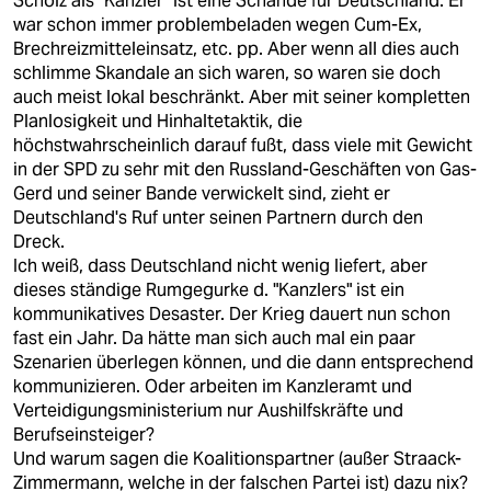
Scholz als "Kanzler" ist eine Schande für Deutschland. Er
war schon immer problembeladen wegen Cum-Ex,
Brechreizmitteleinsatz, etc. pp. Aber wenn all dies auch
schlimme Skandale an sich waren, so waren sie doch
auch meist lokal beschränkt. Aber mit seiner kompletten
Planlosigkeit und Hinhaltetaktik, die
höchstwahrscheinlich darauf fußt, dass viele mit Gewicht
in der SPD zu sehr mit den Russland-Geschäften von Gas-
Gerd und seiner Bande verwickelt sind, zieht er
Deutschland's Ruf unter seinen Partnern durch den
Dreck.
Ich weiß, dass Deutschland nicht wenig liefert, aber
dieses ständige Rumgegurke d. "Kanzlers" ist ein
kommunikatives Desaster. Der Krieg dauert nun schon
fast ein Jahr. Da hätte man sich auch mal ein paar
Szenarien überlegen können, und die dann entsprechend
kommunizieren. Oder arbeiten im Kanzleramt und
Verteidigungsministerium nur Aushilfskräfte und
Berufseinsteiger?
Und warum sagen die Koalitionspartner (außer Straack-
Zimmermann, welche in der falschen Partei ist) dazu nix?