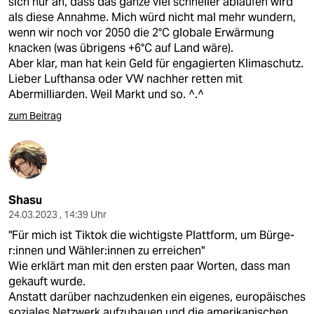
sich nur an, dass das ganze viel schneller ablaufen wird
als diese Annahme. Mich würd nicht mal mehr wundern,
wenn wir noch vor 2050 die 2°C globale Erwärmung
knacken (was übrigens +6°C auf Land wäre).
Aber klar, man hat kein Geld für engagierten Klimaschutz.
Lieber Lufthansa oder VW nachher retten mit
Abermilliarden. Weil Markt und so. ^.^
zum Beitrag
Shasu
24.03.2023 , 14:39 Uhr
"Für mich ist ­Tiktok die wichtigste Plattform, um Bür­ge­
r:in­nen und Wäh­le­r:in­nen zu erreichen"
Wie erklärt man mit den ersten paar Worten, dass man
gekauft wurde.
Anstatt darüber nachzudenken ein eigenes, europäisches
soziales Netzwerk aufzubauen und die amerikanischen