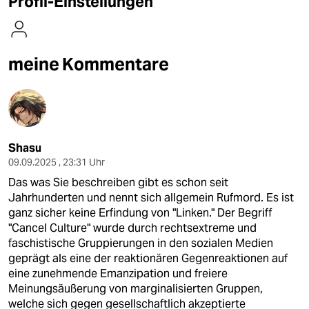
Profil-Einstellungen
berlin
nord
meine Kommentare
wahrheit
verlag
verlag
Shasu
veranstaltungen
09.09.2025 , 23:31 Uhr
shop
Das was Sie beschreiben gibt es schon seit
Jahrhunderten und nennt sich allgemein Rufmord. Es ist
fragen & hilfe
ganz sicher keine Erfindung von "Linken." Der Begriff
"Cancel Culture" wurde durch rechtsextreme und
unterstützen
faschistische Gruppierungen in den sozialen Medien
abo
geprägt als eine der reaktionären Gegenreaktionen auf
eine zunehmende Emanzipation und freiere
genossenschaft
Meinungsäußerung von marginalisierten Gruppen,
welche sich gegen gesellschaftlich akzeptierte