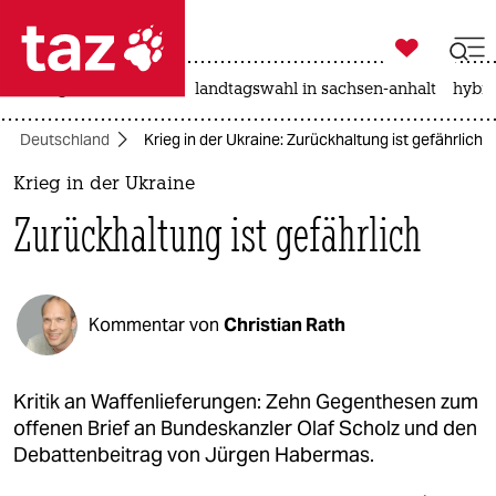

taz zahl ich
niedrigwasser
rente
landtagswahl in sachsen-anhalt
hybri

taz zahl ich
Deutschland
Krieg in der Ukraine: Zurückhaltung ist gefährlich
taz zahl ich
Krieg in der Ukraine
themen
Zurückhaltung ist gefährlich
politik
öko
Kommentar von
Christian Rath
gesellschaft
kultur
Kritik an Waffenlieferungen: Zehn Gegenthesen zum
offenen Brief an Bundeskanzler Olaf Scholz und den
sport
Debattenbeitrag von Jürgen Habermas.