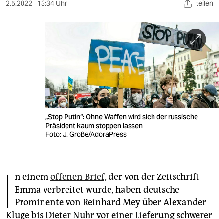
berlin
2.5.2022
13:34 Uhr
teilen
nord
wahrheit
verlag
verlag
veranstaltungen
„Stop Putin“: Ohne Waffen wird sich der russische
shop
Präsident kaum stoppen lassen
Foto: J. Große/AdoraPress
fragen & hilfe
unterstützen
I
n einem
offenen Brief,
der von der Zeitschrift
abo
Emma verbreitet wurde, haben deutsche
genossenschaft
Prominente von Reinhard Mey über Alexander
Kluge bis Dieter Nuhr vor einer Lieferung schwerer