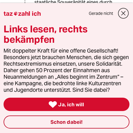
staatliche Souveränität eines durch
den russischen Eroberungsfeldzug
taz
zahl ich
Gerade nicht

bedrohten Landes. Selenskyi ist
mitnichten ein "rechtspopulistischer
Links lesen, rechts
Populist", seine Partei Sluha narodu
(die die absolute Mehrheit der
bekämpfen
Abgeordneten stellt) wird allgemein
eher in der politischen Mitte
Mit doppelter Kraft für eine offene Gesellschaft!
eingeordnet. Die Aussagen des bpb-
Besonders jetzt brauchen Menschen, die sich gegen
Artikels über die politischen
Rechtsextremismus einsetzen, unsere Solidarität.
Verbindungen ukrainischer
Daher gehen 50 Prozent der Einnahmen aus
Rechtsextremer sind durch die
Neuanmeldungen an „Alles beginnt im Zentrum“ –
Ergebnisse der Parlamentswahl 2019
eine Kampagne, die bedrohte linke Kulturzentren
überholt.
und Jugendorte unterstützt. Sind Sie dabei?
Fazit: die Ukraine ist sicherlich keine
Musterdemokratie und hat mit den

Ja, ich will
typischen Schwierigkeiten
postsowjetischer Staaten zu
kämpfen. Im Gegensatz zu Russland
Schon dabei!
ist sie aber eine Demokratie. Und
unsere Unterstützung erfolgt