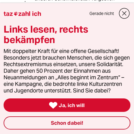
nach einem Vorbild suchen.
taz
zahl ich
Gerade nicht

Oder anders argumentiert: Wenn es
tatsächlich einen so einen
Links lesen, rechts
universalen Supertopagenten
bekämpfen
gibt,glauben Sie das irgendein
GEHEIMdienst dessen Existenz
Mit doppelter Kraft für eine offene Gesellschaft!
zugeben wird? Es ist auch i.d.R. nicht
Besonders jetzt brauchen Menschen, die sich gegen
üblich über geheime Operationen
Rechtsextremismus einsetzen, unsere Solidarität.
und deren Erfolge die Öffentlichkeit
Daher gehen 50 Prozent der Einnahmen aus
zu informieren.Oder nur in einem sehr
Neuanmeldungen an „Alles beginnt im Zentrum“ –
eingeschränkten Maß. Zudem ist es
eine Kampagne, die bedrohte linke Kulturzentren
doch von Vorteil,wenn man vom
und Jugendorte unterstützt. Sind Sie dabei?
Gegner unterschätzt wird.Das Bild
vom schusseligen, bedingt

einsatzfähigen BND könnte auch ganz
Ja, ich will
bewußt aufgebaut worden sein! Oder
auch nicht. Wie soll man das als
Schon dabei!
normal Sterblicher mit Sicherheit
wissen?