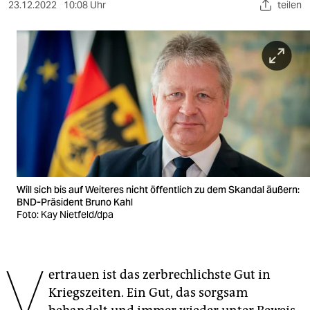
berlin
23.12.2022
10:08 Uhr
teilen
nord
wahrheit
verlag
verlag
veranstaltungen
shop
Will sich bis auf Weiteres nicht öffentlich zu dem Skandal äußern:
fragen & hilfe
BND-Präsident Bruno Kahl
Foto: Kay Nietfeld/dpa
unterstützen
abo
V
ertrauen ist das zerbrechlichste Gut in
genossenschaft
Kriegszeiten. Ein Gut, das sorgsam