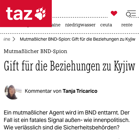

taz zahl ich
hitze
krieg in der ukraine
niedrigwasser
ceuta
rente

taz zahl ich
kraine
Mutmaßlicher BND-Spion: Gift für die Beziehungen zu Kyjiw
taz zahl ich
Mutmaßlicher BND-Spion
themen
Gift für die Beziehungen zu Kyjiw
politik
öko
Kommentar von
Tanja Tricarico
gesellschaft
kultur
Ein mutmaßlicher Agent wird im BND enttarnt. Der
Fall ist ein fatales Signal außen- wie innenpolitisch.
sport
Wie verlässlich sind die Sicherheitsbehörden?