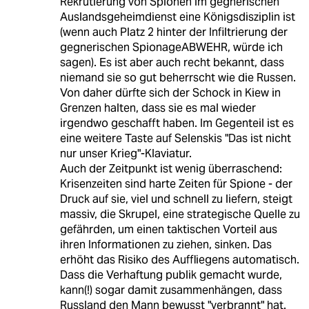
Rekrutierung von Spionen im gegnerischen
Auslandsgeheimdienst eine Königsdisziplin ist
(wenn auch Platz 2 hinter der Infiltrierung der
gegnerischen SpionageABWEHR, würde ich
sagen). Es ist aber auch recht bekannt, dass
niemand sie so gut beherrscht wie die Russen.
Von daher dürfte sich der Schock in Kiew in
Grenzen halten, dass sie es mal wieder
irgendwo geschafft haben. Im Gegenteil ist es
eine weitere Taste auf Selenskis "Das ist nicht
nur unser Krieg"-Klaviatur.
Auch der Zeitpunkt ist wenig überraschend:
Krisenzeiten sind harte Zeiten für Spione - der
Druck auf sie, viel und schnell zu liefern, steigt
massiv, die Skrupel, eine strategische Quelle zu
gefährden, um einen taktischen Vorteil aus
ihren Informationen zu ziehen, sinken. Das
erhöht das Risiko des Auffliegens automatisch.
Dass die Verhaftung publik gemacht wurde,
kann(!) sogar damit zusammenhängen, dass
Russland den Mann bewusst "verbrannt" hat.