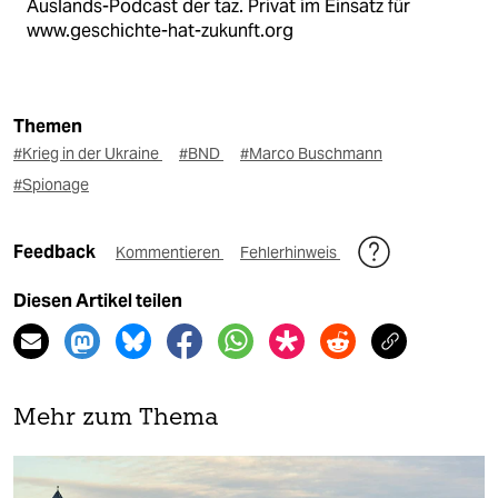
Auslands-Podcast der taz. Privat im Einsatz für
www.geschichte-hat-zukunft.org
Themen
#Krieg in der Ukraine
#BND
#Marco Buschmann
#Spionage
Feedback
Kommentieren
Fehlerhinweis
Diesen Artikel teilen
Mehr zum Thema