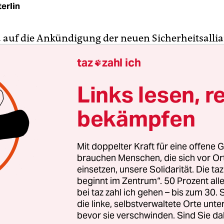
erlin
 auf die Ankündigung der neuen Sicherheitsalli
en USA, Großbritannien und Australien mit
Unm
taz
zahl ich

würde, war abzusehen. Von einer „Kalter-Krieg-M
ing die Rede. Zu Recht, denn obwohl China nicht
Links lesen, r
rd, hat das Sicherheitsbündnis für den Indopazi
bekämpfen
e Expansion des Reichs der Mitte im Fadenkreuz. D
 Staaten setzen auf Waffengewalt als Mittel gegen
chen chinesischen Imperialismus.
Mit doppelter Kraft für eine offene G
brauchen Menschen, die sich vor O
greift aus Angst vor China tief in die Tasche und 
einsetzen, unsere Solidarität. Die ta
beginnt im Zentrum“. 50 Prozent a
riebene U-Boote von den Amerikanern, lässt daf
bei taz zahl ich gehen – bis zum 30
ahre altes Lieferabkommen mit Frankreich platzen.
die linke, selbstverwaltete Orte unte
hen Australien und Frankreich ein eskalierender
bevor sie verschwinden. Sind Sie da