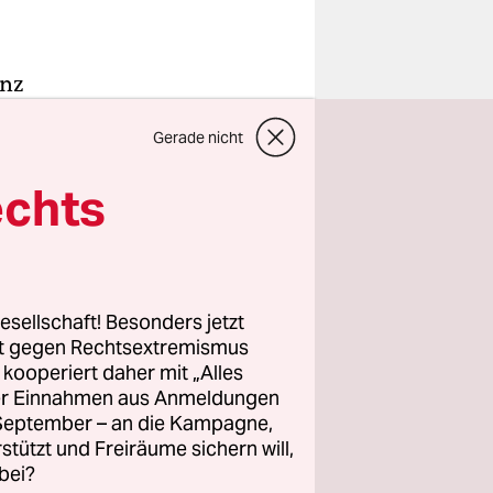
anz
ut
Gerade nicht
entalität“
 namentlich
echts
fik ohne
ie drei
esellschaft! Besonders jetzt
rt gegen Rechtsextremismus
erwirbt
z kooperiert daher mit „Alles
ller Einnahmen aus Anmeldungen
ür jedoch
. September – an die Kampagne,
 Seither
rstützt und Freiräume sichern will,
bei?