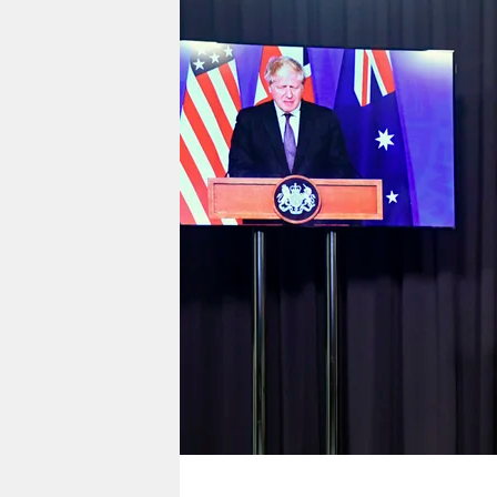
berlin
nord
wahrheit
verlag
verlag
veranstaltungen
shop
fragen & hilfe
unterstützen
abo
genossenschaft