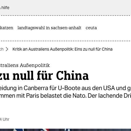
 hilfe
katzen
landtagswahl in sachsen-anhalt
ceuta
ch
Kritik an Australiens Außenpolitik: Eins zu null für China
straliens Außenpolitik
zu null für China
eidung in Canberra für U-Boote aus den USA und g
men mit Paris belastet die Nato. Der lachende Dritt
4 Uhr