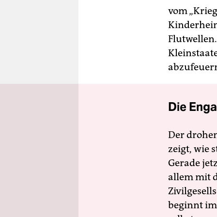
vom „Krieg
Kinderheim
Flutwellen
Kleinstaat
abzufeuer
Die Enga
Der drohe
zeigt, wie
Gerade jet
allem mit d
Zivilgesell
beginnt im