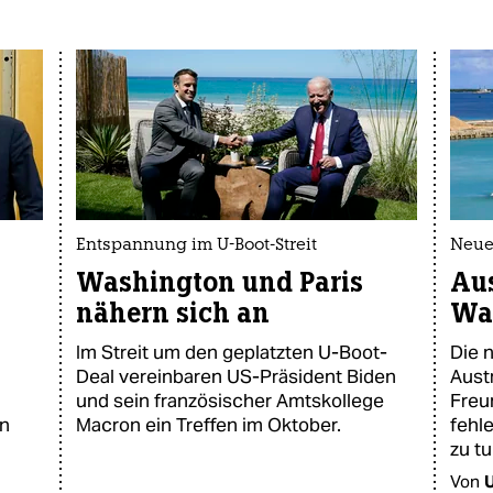
Entspannung im U-Boot-Streit
Neue 
Washington und Paris
Aus
nähern sich an
Wa
Im Streit um den geplatzten U-Boot-
Die 
Deal vereinbaren US-Präsident Biden
Aust
und sein französischer Amtskollege
Freu
en
Macron ein Treffen im Oktober.
fehl
zu tu
Von
U