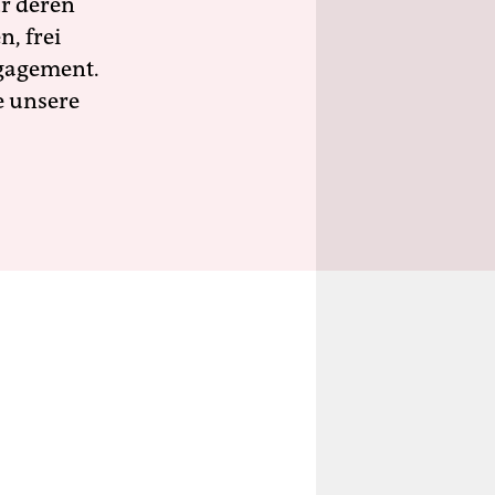
ür deren
n, frei
ngagement.
e unsere