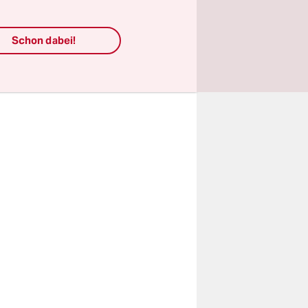
deter geht
il
Schon dabei!