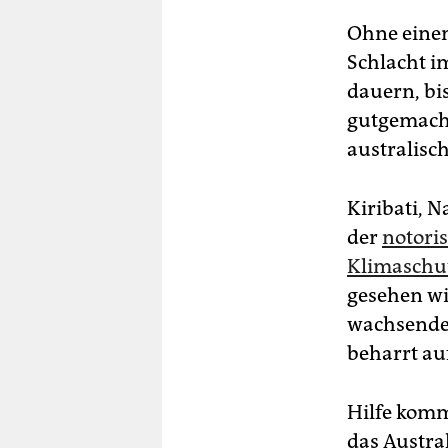
Ohne einen
Schlacht i
dauern, bi
gutgemacht
australisc
Kiribati, 
der
notoris
Klimaschu
gesehen wi
wachsenden
beharrt au
Hilfe komm
das Austra