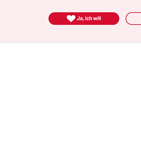
t
. Die Freundschaft zweier historisch eng Verbün
kuläre Weise in die Brüche. China kann sich derwe

Ja, ich will
nen.