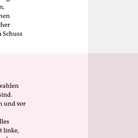
n,
chen
cher
n Schuss
wahlen
sind.
h und vor
lles
 linke,