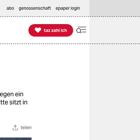
abo
genossenschaft
epaper login

taz zahl ich
taz zahl ich
egen ein
e sitzt in
teilen