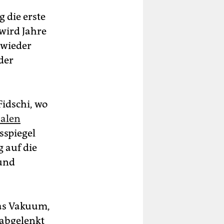
 die erste
wird Jahre
 wieder
der
Fidschi, wo
balen
sspiegel
 auf die
 und
das Vakuum,
 abgelenkt