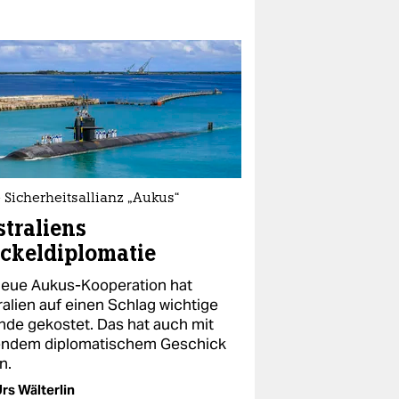
Sicherheitsallianz „Aukus“
traliens
ckeldiplomatie
neue Aukus-Kooperation hat
ralien auf einen Schlag wichtige
nde gekostet. Das hat auch mit
endem diplomatischem Geschick
n.
rs Wälterlin