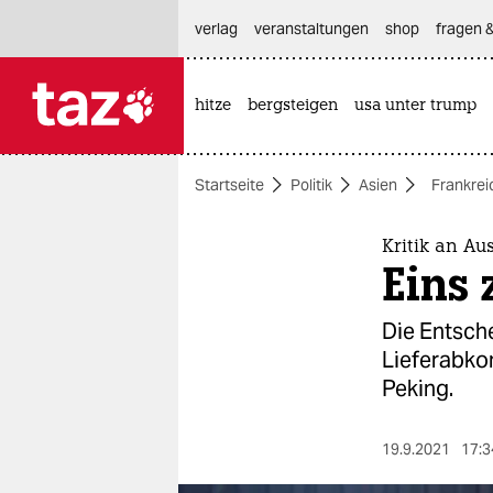
hautnavigation anspringen
hauptinhalt anspringen
footer anspringen
verlag
veranstaltungen
shop
fragen &
hitze
bergsteigen
usa unter trump

taz zahl ich
taz zahl ich
Startseite
Politik
Asien
Frankrei
themen
politik
Kritik an Au
Eins 
öko
Die Entsch
gesellschaft
Lieferabkom
Peking.
kultur
sport
19.9.2021
17:3