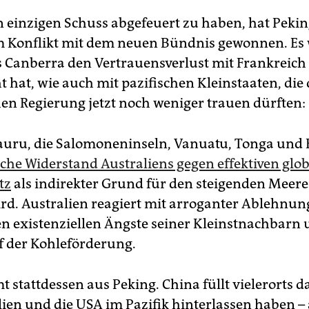
 einzigen Schuss abgefeuert zu haben, hat Peking
m Konflikt mit dem neuen Bündnis gewonnen. Es 
s Canberra den Vertrauensverlust mit Frankreich
 hat, wie auch mit pazifischen Kleinstaaten, die 
hen Regierung jetzt noch weniger trauen dürften:
Nauru, die Salomoneninseln, Vanuatu, Tonga und 
che Widerstand Australiens gegen effektiven glo
tz
als indirekter Grund für den steigenden Meere
rd. Australien reagiert mit arroganter Ablehnung
 existenziellen Ängste seiner Kleinstnachbarn
f der Kohleförderung.
t stattdessen aus Peking. China füllt vielerorts 
lien und die USA im Pazifik hinterlassen haben –