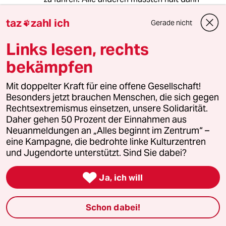
verzichten [2].
taz
zahl ich
Wieder mal eine Erinnerung: Klimapolitik ist /in
Gerade nicht

erster Linie/ Gerechtigkeitspolitik.
Oder mit einer anderen Anekdote untermauert:
Links lesen, rechts
Sie mögen das Ereignis "Gelbe Westen" in
bekämpfen
Frankreich als Proteste gegen die
Benzinpreiserhöhung in Erinnerung behalten
Mit doppelter Kraft für eine offene Gesellschaft!
haben. Was Sie vielleicht in der Zwischenzeit
Besonders jetzt brauchen Menschen, die sich gegen
vergessen haben ist, dass Macron kurz davor
Rechtsextremismus einsetzen, unsere Solidarität.
(a) die Vermögenssteuer abgeschafft hat und
Daher gehen 50 Prozent der Einnahmen aus
(b) die Rente so reformiert, dass unterm Strich
Neuanmeldungen an „Alles beginnt im Zentrum“ –
nur die Reichen gewonnen haben. Was Framing
eine Kampagne, die bedrohte linke Kulturzentren
so alles kann...
und Jugendorte unterstützt. Sind Sie dabei?
[1]
de.wikipedia.org/w...ung_in_Deutschland

[2] Dann könnte sich Herr Merz das Ding aber
Ja, ich will
wahrscheinlich nicht leisten. Stückzahlen.
Fertigungstiefe. All das. Economy of scale is a
Schon dabei!
bitch.