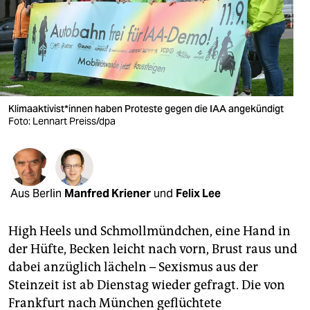
berlin
nord
wahrheit
verlag
Kli­ma­ak­ti­vis­t*in­nen haben Proteste gegen die IAA angekündigt
Foto: Lennart Preiss/dpa
verlag
veranstaltungen
shop
Aus Berlin
Manfred Kriener
und
Felix Lee
fragen & hilfe
unterstützen
High Heels und Schmollmündchen, eine Hand in
der Hüfte, Becken leicht nach vorn, Brust raus und
abo
dabei anzüglich lächeln – Sexismus aus der
Steinzeit ist ab Dienstag wieder gefragt. Die von
genossenschaft
Frankfurt nach München geflüchtete