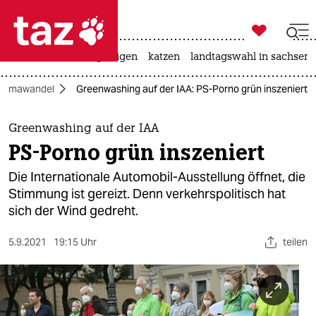

taz zahl ich
ceuta
hitze
bergsteigen
katzen
landtagswahl in sachsen-

taz zahl ich
Klimawandel
Greenwashing auf der IAA: PS-Porno grün inszeniert
taz zahl ich
themen
Greenwashing auf der IAA
PS-Porno grün inszeniert
politik
Die Internationale Automobil-Ausstellung öffnet, die
öko
Stimmung ist gereizt. Denn verkehrspolitisch hat
sich der Wind gedreht.
gesellschaft
5.9.2021
19:15 Uhr
teilen
kultur
sport