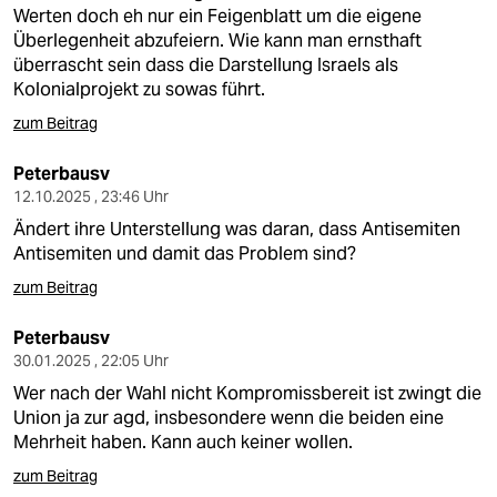
berlin
Werten doch eh nur ein Feigenblatt um die eigene
Überlegenheit abzufeiern. Wie kann man ernsthaft
nord
überrascht sein dass die Darstellung Israels als
Kolonialprojekt zu sowas führt.
wahrheit
zum Beitrag
verlag
Peterbausv
verlag
12.10.2025 , 23:46 Uhr
Ändert ihre Unterstellung was daran, dass Antisemiten
veranstaltungen
Antisemiten und damit das Problem sind?
shop
zum Beitrag
fragen & hilfe
Peterbausv
30.01.2025 , 22:05 Uhr
unterstützen
Wer nach der Wahl nicht Kompromissbereit ist zwingt die
abo
Union ja zur agd, insbesondere wenn die beiden eine
Mehrheit haben. Kann auch keiner wollen.
genossenschaft
zum Beitrag