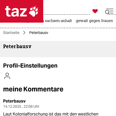

taz zahl ich
hitze
landtagswahl in sachsen-anhalt
gewalt gegen frauen

taz zahl ich
Startseite
Peterbausv
taz zahl ich
Peterbausv
themen
politik
Profil-Einstellungen
öko
gesellschaft
meine Kommentare
kultur
Peterbausv
sport
14.12.2025 , 22:08 Uhr
Laut Kolonialforschung ist das mit den westlichen