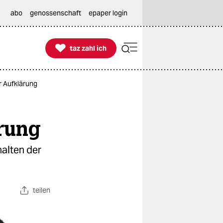
abo
genossenschaft
epaper login

taz zahl ich
taz zahl ich
r Aufklärung
ärung
halten der
teilen