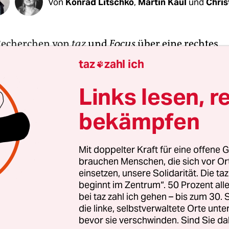
Von
Konrad Litschko
,
Martin Kaul
und
Chris
Recherchen von
taz
und
Focus
über eine rechtes
dnetzwerk mit Bezügen zur Bundeswehr und zu 
taz
zahl ich

sbehörden hat der Bundestag das Thema auf sein
ng gesetzt. In einer nichtöffentlichen Sitzung de
Links lesen, r
ngsausschusses am Mittwoch drängten Parlamen
bekämpfen
ngsministerium zu Antworten auf offene Fragen.
te über
ein bundesweites Netzwerk
berichtet, in 
Mit doppelter Kraft für eine offene G
brauchen Menschen, die sich vor O
 KSK-Soldat, Deckname „Hannibal“, eine zentrale
einsetzen, unsere Solidarität. Die ta
vor hatte bereits der
Focus
auf eine „Untergrunda
beginnt im Zentrum“. 50 Prozent a
n. Zudem war vor einem Kölner Amtsgericht jüng
bei taz zahl ich gehen – bis zum 30
gegen einen Mitarbeiter des Militärischen
die linke, selbstverwaltete Orte unte
bevor sie verschwinden. Sind Sie da
enstes (MAD) eröffnet worden, dem vorgeworfen