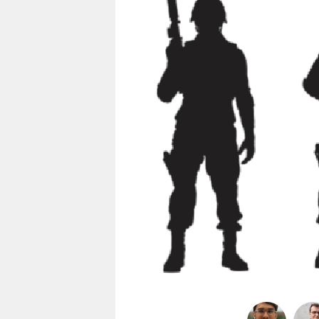
berlin
nord
wahrheit
verlag
verlag
veranstaltungen
shop
fragen & hilfe
unterstützen
abo
genossenschaft