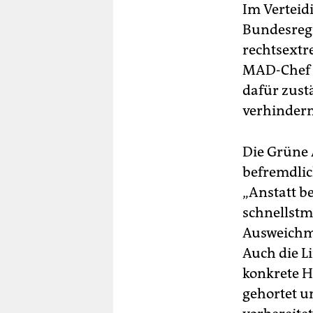
Im Verteid
Bundesregi
rechtsextr
MAD-Chef C
dafür zust
verhindern
Die Grüne 
befremdlic
„Anstatt b
schnellstm
Ausweichm
Auch die L
konkrete H
gehortet u