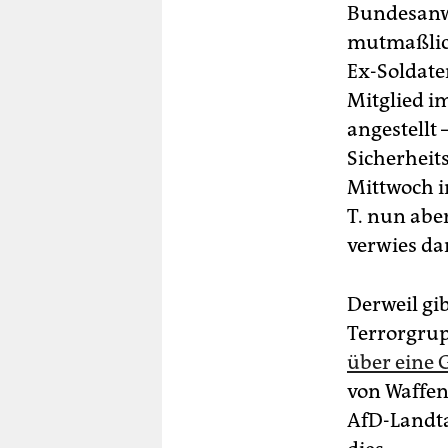
Bundesanwa
mutmaßlic
Ex-Soldate
Mitglied i
angestellt
Sicherheit
Mittwoch im
T. nun abe
verwies dar
Derweil gi
Terrorgru
über eine 
von Waffen
AfD-Landta