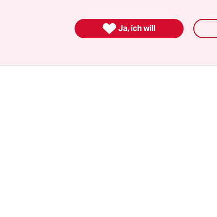
imnisse an „Hannibal“ alias André S. weitergeg
womöglich vor Razzien gewarnt zu haben.

Ja, ich will