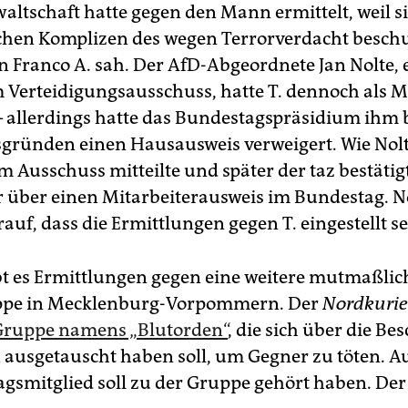
ltschaft hatte gegen den Mann ermittelt, weil si
hen Komplizen des wegen Terrorverdacht beschu
n Franco A. sah. Der AfD-­Abgeordnete Jan Nolte, 
m Verteidigungsausschuss, hatte T. dennoch als M
 – allerdings hatte das Bundestagspräsidium ihm 
sgründen einen Hausausweis verweigert. Wie Nol
 Ausschuss mitteilte und später der taz bestätigt
r über einen Mitarbeiterausweis im Bundestag. N
auf, dass die Ermittlungen gegen T. eingestellt se
bt es Ermittlungen gegen eine weitere mutmaßlic
ppe in Mecklenburg-Vorpommern. Der
Nordkurie
Gruppe namens „Blutorden“
, die sich über die Be
 ausgetauscht haben soll, um Gegner zu töten. A
gs­mitglied soll zu der Gruppe gehört haben. Der 