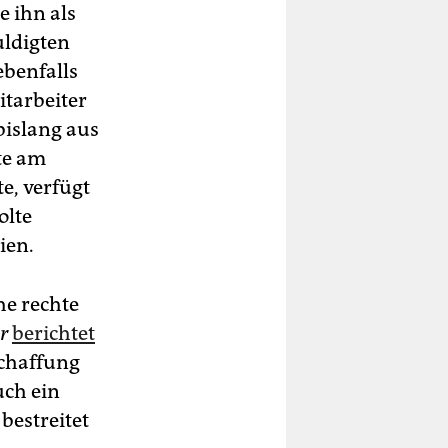
e ihn als
ldigten
ebenfalls
itarbeiter
bislang aus
te am
e, verfügt
olte
ien.
he rechte
r
berichtet
schaffung
uch ein
bestreitet