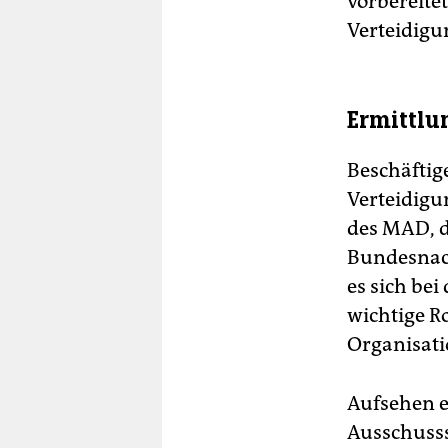
vorbereite
Verteidigu
Ermittlu
Beschäftig
Verteidigu
des MAD, d
Bundesnach
es sich bei
wichtige Ro
Organisati
Aufsehen e
Ausschusss