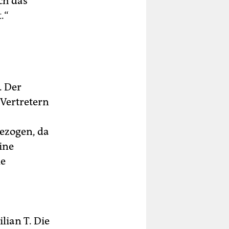
ch das
.“
. Der
Vertretern
ezogen, da
ine
le
ian T. Die