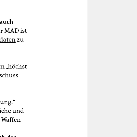
 auch
r MAD ist
ldaten
zu
m „höchst
schuss.
ung.“
eiche und
s Waffen