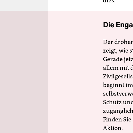
dies.
Die Enga
Der drohe
zeigt, wie
Gerade jet
allem mit d
Zivilgesell
beginnt im
selbstverw
Schutz und 
zugänglich
Finden Sie
Aktion.