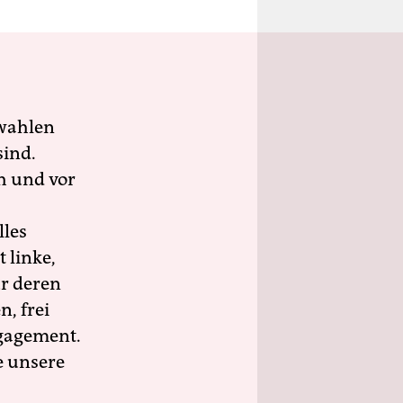
wahlen
sind.
h und vor
lles
 linke,
ür deren
n, frei
ngagement.
e unsere