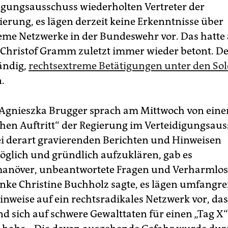
igungsausschuss wiederholten Vertreter der
erung, es lägen derzeit keine Erkenntnisse über
eme Netzwerke in der Bundeswehr vor. Das hatte
hristof Gramm zuletzt immer wieder betont. De
ändig,
rechtsextreme Betätigungen unter den So
.
Agnieszka Brugger sprach am Mittwoch von eine
hen Auftritt“ der Regierung im Verteidigungsaus
ei derart gravierenden Berichten und Hinweisen
öglich und gründlich aufzuklären, gab es
anöver, unbeantwortete Fragen und Verharmlos
inke Christine Buchholz sagte, es lägen umfangr
inweise auf ein rechtsradikales Netzwerk vor, da
nd sich auf schwere Gewalttaten für einen „Tag X“