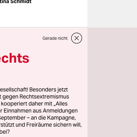
tina Schmidt
den
Gerade nicht
e ­
s
echts
tarier das
dem ein
esellschaft! Besonders jetzt
rt gegen Rechtsextremismus
 Rolle
z kooperiert daher mit „Alles
rmee“
ller Einnahmen aus Anmeldungen
st ein
. September – an die Kampagne,
rstützt und Freiräume sichern will,
bei?
 wird,