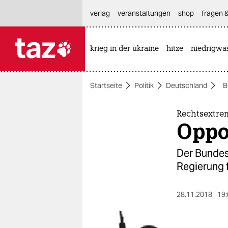
hautnavigation anspringen
hauptinhalt anspringen
footer anspringen
verlag
veranstaltungen
shop
fragen &
krieg in der ukraine
hitze
niedrigwa

taz zahl ich
taz zahl ich
Startseite
Politik
Deutschland
B
themen
politik
Rechtsextre
Oppo
öko
Der Bundest
gesellschaft
Regierung f
kultur
28.11.2018
19:
sport