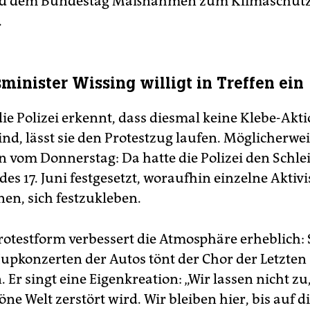
d dem Bundestag Maßnahmen zum Klimaschut
.
minister Wissing willigt in Treffen ein
e Polizei erkennt, dass diesmal keine Klebe-Akt
ind, lässt sie den Protestzug laufen. Möglicherwe
on vom Donnerstag: Da hatte die Polizei den Schle
es 17. Juni festgesetzt, woraufhin einzelne Ak­ti­vis
nen, sich festzukleben.
rotestform verbessert die Atmosphäre erheblich: 
upkonzerten der Autos tönt der Chor der Letzten
 Er singt eine Eigenkreation: „Wir lassen nicht zu
ne Welt zerstört wird. Wir bleiben hier, bis auf d