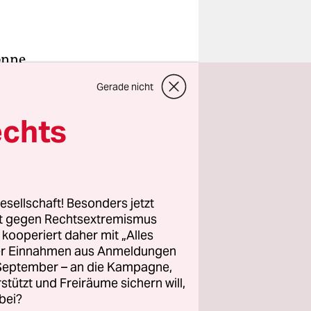
sonne
lühen und
Gerade nicht
r. Der
am Platz
echts
tion
wärts
n­nen
esellschaft! Besonders jetzt
rt gegen Rechtsextremismus
z kooperiert daher mit „Alles
. Statt
ller Einnahmen aus Anmeldungen
geschlossen
. September – an die Kampagne,
nd Demo
rstützt und Freiräume sichern will,
bei?
Polizei