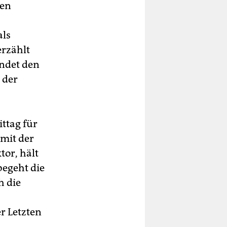
ten
als
erzählt
indet den
 der
ttag für
 mit der
tor, hält
begeht die
h die
er Letzten