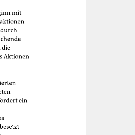
ginn mit
eaktionen
adurch
eichende
 die
es Aktionen
lierten
eten
ordert ein
es
 besetzt