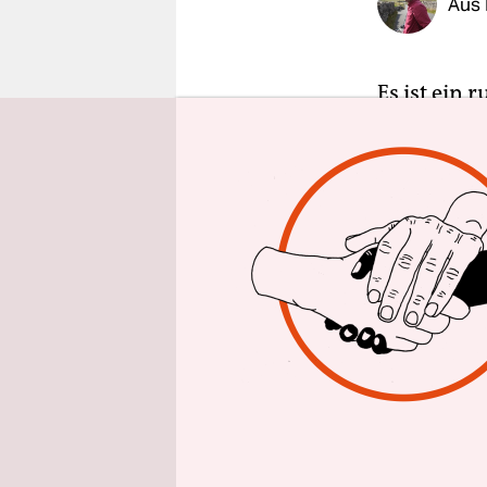
Aus 
epaper login
Es ist ein 
spiegelt s
die sechss
Grund für L
Frankfurter
starten dor
führen. Dra
bleiben di
Die Bewegu
sich auf di
im Schlei
sozusagen.