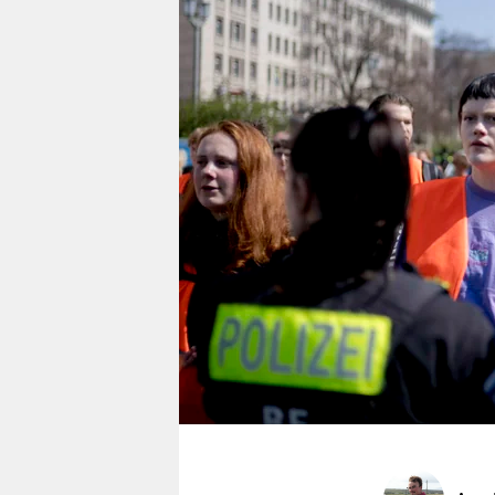
berlin
nord
wahrheit
verlag
verlag
veranstaltungen
shop
fragen & hilfe
unterstützen
abo
genossenschaft