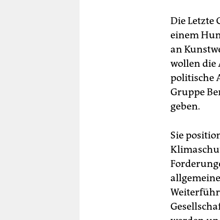
Die Letzte
einem Hung
an Kunstwe
wollen die 
politische
Gruppe Ber
geben.
Sie positio
Klimaschut
Forderungen
allgemeine
Weiterführ
Gesellschaf