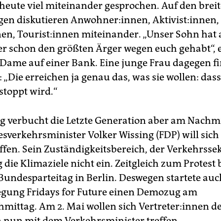
heute viel miteinander gesprochen. Auf den brei
gen diskutieren Anwohner:innen, Aktivist:innen,
nen, Tou­ris­t:in­nen miteinander. „Unser Sohn hat 
 schon den größten Ärger wegen euch gehabt“, 
e Dame auf einer Bank. Eine junge Frau dagegen f
: „Die erreichen ja genau das, was sie wollen: dass
stoppt wird.“
lg verbucht die Letzte Generation aber am Nachmi
esverkehrsminister Volker Wissing (FDP) will sich
ffen. Sein Zuständigkeitsbereich, der Verkehrssek
die Klimaziele nicht ein. Zeitgleich zum Protest 
Bundesparteitag in Berlin. Deswegen startete auc
gung Fridays for Future einen Demozug am
mittag. Am 2. Mai wollen sich Ver­tre­te­r:in­nen d
 nun mit dem Verkehrsminister treffen.