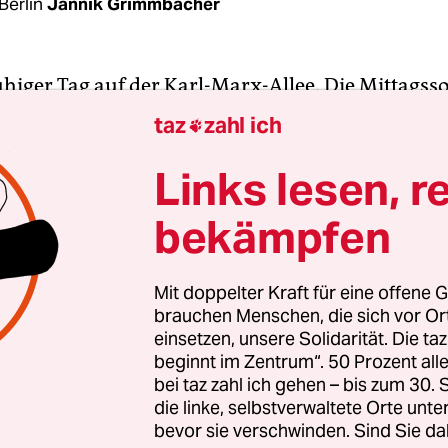
Berlin
Jannik Grimmbacher
ruhiger Tag auf der Karl-Marx-Allee. Die Mittags
ich auf klassizistischen Fassaden, Osterglocken b
taz
zahl ich

purige Hauptverkehrsstraße ist ungewöhnlich lee
etzteres ist an ihrem östlichen Ende zu finden, 
Links lesen, r
 Tor. Etwa 200 Ak­ti­vis­t:in­nen der
Letzten Genera
bekämpfen
t ihren Protest auf den drei Spuren, die stadtein
matische Bilder von gewalttätigen Au­to­fah­re­r:i
esmal aber aus.
Mit doppelter Kraft für eine offene G
brauchen Menschen, die sich vor O
einsetzen, unsere Solidarität. Die ta
ng erprobt seit Donnerstag eine neue Protestform
beginnt im Zentrum“. 50 Prozent a
e Fahrbahn zu kleben, laufen die Ak­ti­vis­t:in­nen 
bei taz zahl ich gehen – bis zum 30
ch-Tempo. Eine Mischung aus Straßenblockade u
die linke, selbstverwaltete Orte unte
bevor sie verschwinden. Sind Sie da
 Die Veranstaltungen sind nicht angemeldet, die 