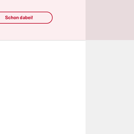
ht
Störfaktor
Schon dabei!