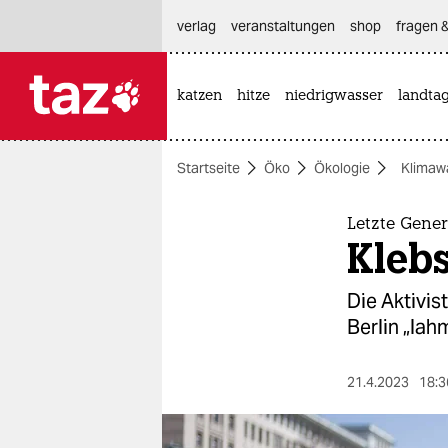
hautnavigation anspringen
hauptinhalt anspringen
footer anspringen
verlag
veranstaltungen
shop
fragen &
katzen
hitze
niedrigwasser
landta

taz zahl ich
taz zahl ich
Startseite
Öko
Ökologie
Klimaw
themen
politik
Letzte Gener
Klebs
öko
Die Ak­ti­v
gesellschaft
Berlin „lah
kultur
21.4.2023
18:3
sport