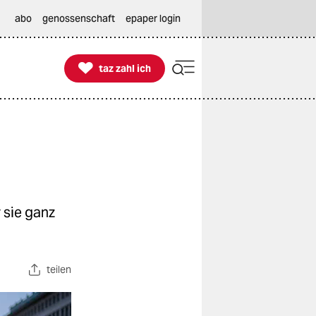
abo
genossenschaft
epaper login

taz zahl ich
taz zahl ich
r sie ganz
teilen