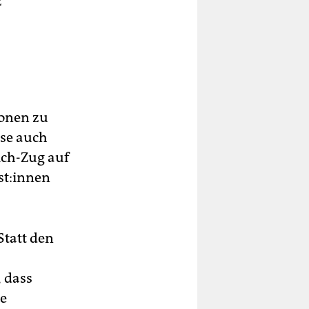
z
ionen zu
ise auch
ich-Zug auf
­t:in­nen
Statt den
, dass
ie