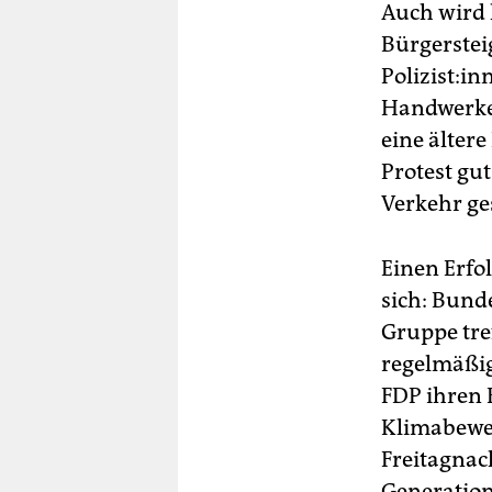
Auch wird 
Bürgerstei
Polizist:in
Handwerker
eine älter
Protest gut
Verkehr ge
Einen Erfo
sich: Bund
Gruppe tre
regelmäßig 
FDP ihren 
Klimabewe
Freitagnach
Generation