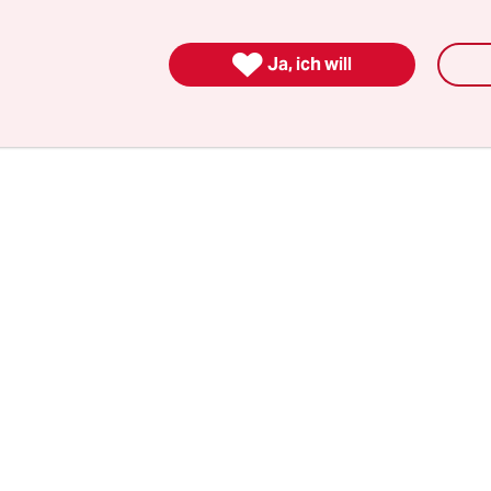
 vorab informiert und die Straßen sind länger nic
als bei einem normalen Protestzug. Ein gewisser 

Ja, ich will
it vorhanden.