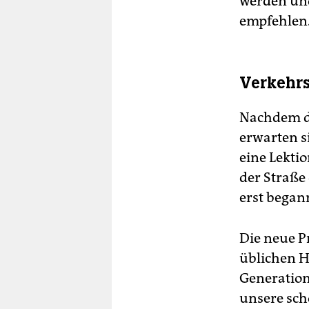
werden un
empfehlen
Verkehrs
Nachdem di
erwarten s
eine Lekti
der Straße d
erst began
Die neue P
üblichen H
Generation.
unsere schö