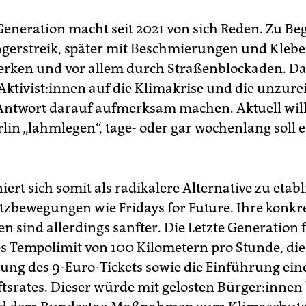
 Generation macht seit 2021 von sich Reden. Zu Be
erstreik, später mit Beschmierungen und Kleb
rken und vor allem durch Straßenblockaden. D
Ak­ti­vis­t:in­nen auf die Klimakrise und die unzur
 Antwort darauf aufmerksam machen. Aktuell will
lin „lahmlegen“, tage- oder gar wochenlang soll 
niert sich somit als radikalere Alternative zu etab
zbewegungen wie Fridays for Future. Ihre konkr
 sind allerdings sanfter. Die Letzte Generation f
s Tempolimit von 100 Kilometern pro Stunde, die
ung des 9-Euro-Tickets sowie die Einführung ein
tsrates. Dieser würde mit gelosten Bür­ge­r:in­nen