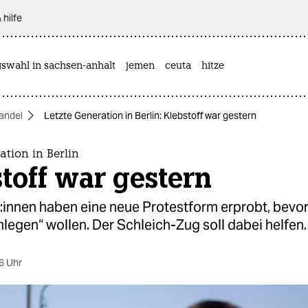
 hilfe
gswahl in sachsen-anhalt
jemen
ceuta
hitze
andel
Letzte Generation in Berlin: Klebstoff war gestern
ation in Berlin
toff war gestern
is­t:in­nen haben eine neue Protestform erprobt, bevo
mlegen“ wollen. Der Schleich-Zug soll dabei helfen.
6 Uhr