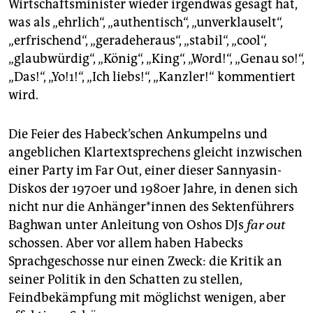
Wirtschaftsminister wieder irgendwas gesagt hat,
was als „ehrlich“, „authentisch“, „unverklauselt“,
„erfrischend“, „geradeheraus“, „stabil“, „cool“,
„glaubwürdig“, „König“, „King“, „Word!“, „Genau so!“,
„Das!“, „Yo!1!“, „Ich liebs!“, „Kanzler!“ kommentiert
wird.
Die Feier des Habeck’schen Ankumpelns und
angeblichen Klartextsprechens gleicht inzwischen
einer Party im Far Out, einer dieser Sannyasin-
Diskos der 1970er und 1980er Jahre, in denen sich
nicht nur die An­hän­ge­r*in­nen des Sektenführers
Baghwan unter Anleitung von Oshos DJs
far out
schossen. Aber vor allem haben Habecks
Sprachgeschosse nur einen Zweck: die Kritik an
seiner Politik in den Schatten zu stellen,
Feindbekämpfung mit möglichst wenigen, aber