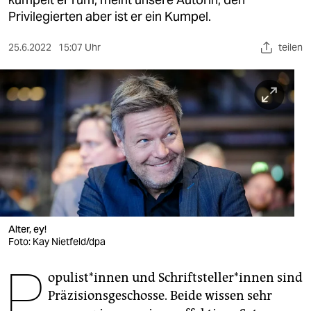
berlin
Privilegierten aber ist er ein Kumpel.
nord
25.6.2022
15:07 Uhr
teilen
wahrheit
verlag
verlag
veranstaltungen
shop
fragen & hilfe
Alter, ey!
unterstützen
Foto: Kay Nietfeld/dpa
abo
P
o­pu­lis­t*in­nen und Schrift­stel­le­r*in­nen sind
genossenschaft
Präzisionsgeschosse. Beide wissen sehr