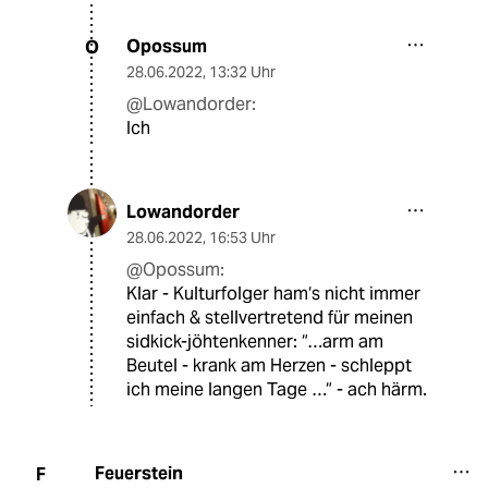
Opossum
O
28.06.2022
,
13:32 Uhr
@Lowandorder:
Ich
Lowandorder
28.06.2022
,
16:53 Uhr
@Opossum:
Klar - Kulturfolger ham‘s nicht immer
einfach & stellvertretend für meinen
sidkick-jöhtenkenner: “…arm am
Beutel - krank am Herzen - schleppt
ich meine langen Tage …“ - ach härm.
Feuerstein
F