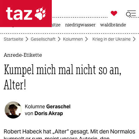

taz zahl ich
krieg in der ukraine
hitze
niedrigwasser
waldbrände

taz zahl ich
Startseite
Gesellschaft
Kolumnen
Krieg in der Ukraine
taz zahl ich
themen
Anrede-Etikette
Kumpel mich mal nicht so an,
politik
Alter!
öko
gesellschaft
Kolumne
Geraschel
kultur
von
Doris Akrap
sport
Robert Habeck hat „Alter“ gesagt. Mit den Normalos
kumpelt er rum, meint unsere Autorin, den