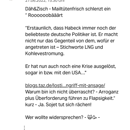
27.06.2022
,
15:30 Uhr
Däh&Zisch - Mailtütenfrisch schlenzt ein
“ Roooooobääärt
“Erstaunlich, dass Habeck immer noch der
beliebteste deutsche Politiker ist. Er macht
nicht nur das Gegenteil von dem, wofür er
angetreten ist – Stichworte LNG und
Kohlevestromung.
Er hat nun auch noch eine Krise ausgelöst,
sogar in bzw. mit den USA…"
blogs.taz.de/losti...ngriff-mit-ansage/
Warum bin ich nicht überrascht? - Arroganz
plus Überforderung führen zu Flapsigkeit.“
kurz - Ja. Sojet tut sich rächen!
Wer wollte widersprechen? - 🙀🥳 -