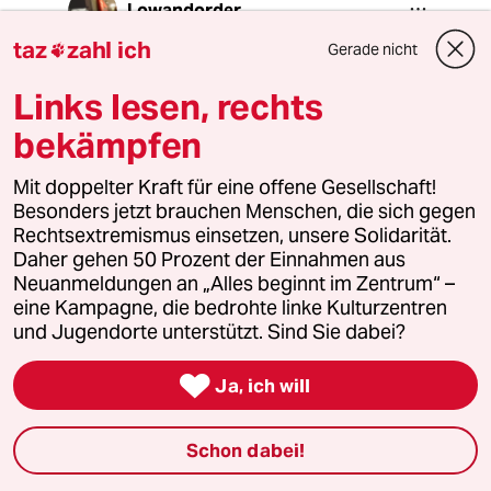
Lowandorder
26.06.2022
,
15:29 Uhr
taz
zahl ich
Gerade nicht

@95820 (Profil gelöscht):
Liggers & kein Wunder - daß im
Links lesen, rechts
Bayernkurier Immergriins post
bekämpfen
superhyperpipern Christian “der alte
🤬“ Lindner - vor allem le petit
Mit doppelter Kraft für eine offene Gesellschaft!
cheflereporter Peterchen vande 🌑
Besonders jetzt brauchen Menschen, die sich gegen
fahrt jetzt bei Habie einer flöten geht.
Rechtsextremismus einsetzen, unsere Solidarität.
Gell.
Daher gehen 50 Prozent der Einnahmen aus
Neuanmeldungen an „Alles beginnt im Zentrum“ –
Alte Jägerweisheit “Was‘de a selbst
eine Kampagne, die bedrohte linke Kulturzentren
kennst - erkennste leicht!“
und Jugendorte unterstützt. Sind Sie dabei?
Gellewelle&Wollnich.
Na Mahlzeit

Ja, ich will
Jean
J
Schon dabei!
26.06.2022
,
13:46 Uhr