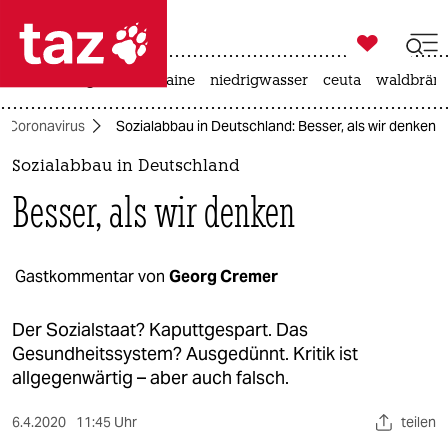

taz zahl ich
hitze
krieg in der ukraine
niedrigwasser
ceuta
waldbrän

taz zahl ich
Coronavirus
Sozialabbau in Deutschland: Besser, als wir denken
taz zahl ich
Sozialabbau in Deutschland
themen
Besser, als wir denken
politik
öko
Gastkommentar von
Georg Cremer
gesellschaft
Der Sozialstaat? Kaputtgespart. Das
Gesundheitssystem? Ausgedünnt. Kritik ist
kultur
allgegenwärtig – aber auch falsch.
sport
6.4.2020
11:45 Uhr
teilen