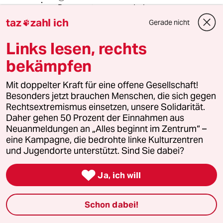
Das passt ganz wunderbar zur
derzeitigen Situation der
taz
zahl ich
Gerade nicht

Auszubildenden in der Pflege. Es ist
natürlich selbstverständlich, dass sie
Links lesen, rechts
in dieser Krise voll mitarbeiten. Und
bekämpfen
auch schon vor Corona funktionierte
so manche Station im Krankenhaus
oder Altersheim nur, weil genug
Mit doppelter Kraft für eine offene Gesellschaft!
Schüler arbeiteten. Anleitung?
Besonders jetzt brauchen Menschen, die sich gegen
Lächerlich - sie haben in erster Linie
Rechtsextremismus einsetzen, unsere Solidarität.
zu arbeiten und zu funktionieren. Die
Daher gehen 50 Prozent der Einnahmen aus
Erfahrungen, die Pflegekräfte in der
Neuanmeldungen an „Alles beginnt im Zentrum“ –
Ausbildung machen, reicht für viele,
eine Kampagne, die bedrohte linke Kulturzentren
gleich nach Beendigung umzusatteln.
und Jugendorte unterstützt. Sind Sie dabei?
Im Moment steht es allerdings in den
Sternen, wann, ob und wie sie ihre

Ja, ich will
Ausbildung abschließen können. Es
gibt dazu von Politik und
Schon dabei!
Verantwortlichen keine Aussage.
Reguläre praktische Prüfungen