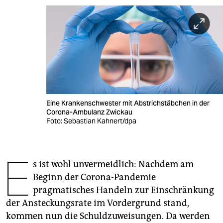
berlin
nord
wahrheit
verlag
verlag
Eine Krankenschwester mit Abstrichstäbchen in der
veranstaltungen
Corona-Ambulanz Zwickau
Foto: Sebastian Kahnert/dpa
shop
fragen & hilfe
E
s ist wohl unvermeidlich: Nachdem am
unterstützen
Beginn der Corona-Pandemie
abo
pragmatisches Handeln zur Einschränkung
der Ansteckungsrate im Vordergrund stand,
genossenschaft
kommen nun die Schuldzuweisungen. Da werden