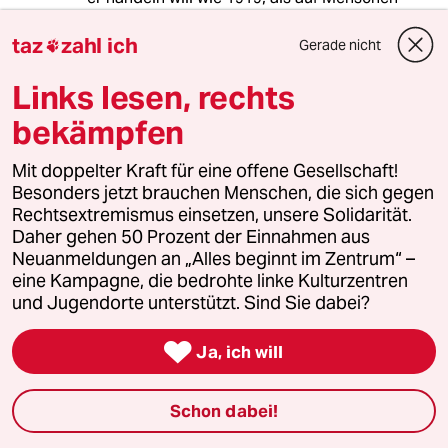
geschossen wurde, die für uns heute
selbstverständliche Dinge forderten. Oder wie
taz
zahl ich
Gerade nicht

1989, als die Polizei letztlich nicht zu äußerster
Gewalt griff, um sich Veränderungen in den
Links lesen, rechts
Weg zu stellen.
bekämpfen
Mit doppelter Kraft für eine offene Gesellschaft!
Besonders jetzt brauchen Menschen, die sich gegen
Rudolf Fissner
Rechtsextremismus einsetzen, unsere Solidarität.
09.01.2020
,
20:37 Uhr
Daher gehen 50 Prozent der Einnahmen aus
@yul:
Neuanmeldungen an „Alles beginnt im Zentrum“ –
"Ich würde auch lieber in jedem
eine Kampagne, die bedrohte linke Kulturzentren
Polizisten einen integren
und Jugendorte unterstützt. Sind Sie dabei?
Sicherheitsdienstleister für alle
Bürger sehen. Und nicht Spackos mit

Ja, ich will
der Lizenz zum Lügen, Prügeln und
Töten, die letztlich vor allem die
Interessen der Mächtigen schützen."
Schon dabei!
So so. hat der Polizist der bewusslos
geschlagen wurde gelogen und