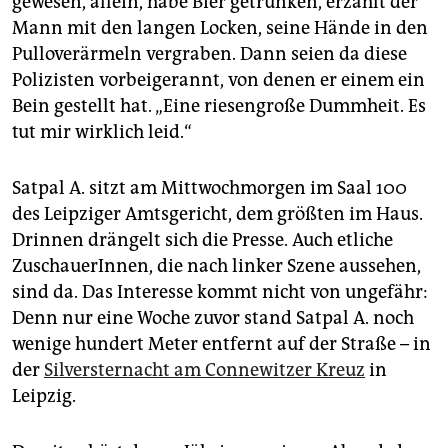
gewesen, allein, habe Bier getrunken, erzählt der
epaper login
Mann mit den langen Locken, seine Hände in den
Pulloverärmeln vergraben. Dann seien da diese
Polizisten vorbeigerannt, von denen er einem ein
Bein gestellt hat. „Eine riesengroße Dummheit. Es
tut mir wirklich leid.“
Satpal A. sitzt am Mittwochmorgen im Saal 100
des Leipziger Amtsgericht, dem größten im Haus.
Drinnen drängelt sich die Presse. Auch etliche
ZuschauerInnen, die nach linker Szene aussehen,
sind da. Das Interesse kommt nicht von ungefähr:
Denn nur eine Woche zuvor stand Satpal A. noch
wenige hundert Meter entfernt auf der Straße – in
der
Silversternacht am Connewitzer Kreuz
in
Leipzig.