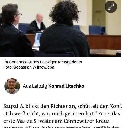
berlin
nord
wahrheit
verlag
verlag
veranstaltungen
Im Gerichtssaal des Leipziger Amtsgerichts
Foto: Sebastian Willnow/dpa
shop
fragen & hilfe
Aus Leipzig
Konrad Litschko
unterstützen
Satpal A. blickt den Richter an, schüttelt den Kopf.
abo
„Ich weiß nicht, was mich geritten hat.“ Er sei das
genossenschaft
erste Mal zu Silvester am Connewitzer Kreuz