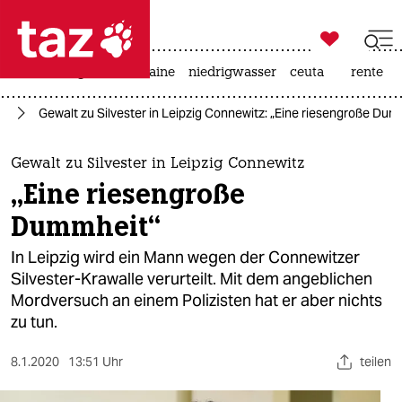

taz zahl ich
hitze
krieg in der ukraine
niedrigwasser
ceuta
rente

taz zahl ich
lt
Gewalt zu Silvester in Leipzig Connewitz: „Eine riesengroße Dum
taz zahl ich
themen
Gewalt zu Silvester in Leipzig Connewitz
„Eine riesengroße
politik
Dummheit“
öko
In Leipzig wird ein Mann wegen der Connewitzer
Silvester-Krawalle verurteilt. Mit dem angeblichen
gesellschaft
Mordversuch an einem Polizisten hat er aber nichts
zu tun.
kultur
sport
8.1.2020
13:51 Uhr
teilen