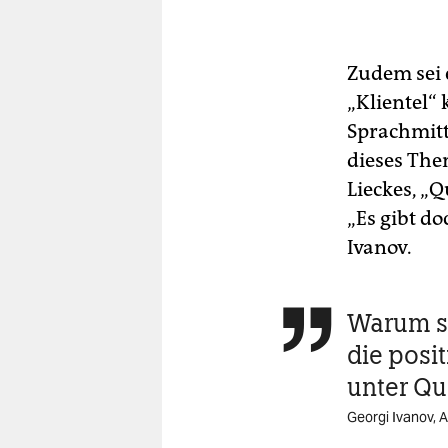
Zudem sei 
„Klientel“ 
Sprachmitt
dieses The
Lieckes, „
„Es gibt d
Ivanov.
Warum st

die posi
unter Qu
Georgi Ivanov, 