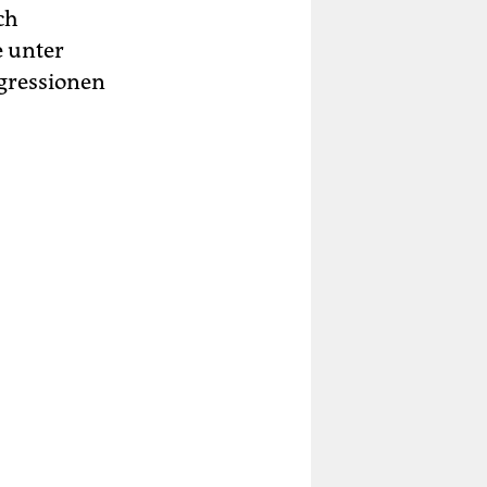
ch
e unter
ggressionen