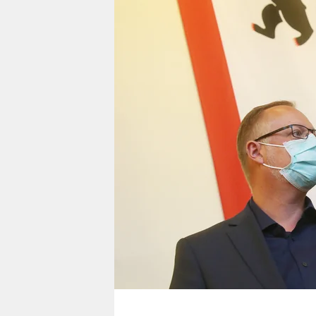
berlin
nord
wahrheit
verlag
verlag
veranstaltungen
shop
fragen & hilfe
unterstützen
abo
genossenschaft