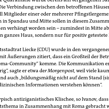
Die Verbindung zwischen den betroffenen Häusern
ll Mitglieder einer oder mehrerer Pfingstlergem
h in Spandau und Mitte sollen in diesem Zusa
n verhängt worden sein – zumindest in Mitte a
in ganzes Haus, sondern nur für positiv getestete
sstadtrat Liecke (CDU) wurde in den vergangen
it Äußerungen zitiert, dass ein Großteil der Bet
Roma-Community“ komme. Die Kommunikation er
rig“, sagte er etwa de
r Morgenpost,
weil viele kau
nd auch „bildungsmäßig nicht auf dem Stand (sin
edizinischen Informationen verstehen können“.
typisch antiziganistisches Klischee, so Ivanov, dass
tsthema in Zusammenhang mit Roma gebracht 