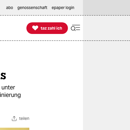
abo
genossenschaft
epaper login

taz zahl ich
taz zahl ich
us
 unter
minierung
teilen