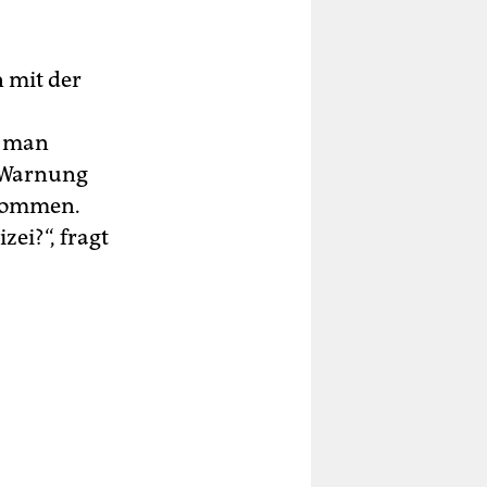
n mit der
s man
e Warnung
 kommen.
ei?“, fragt