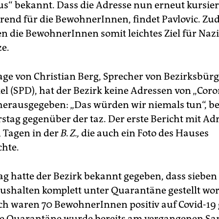
“ bekannt. Dass die Adresse nun erneut kursiere
erend für die BewohnerInnen, findet Pavlovic. Zu
ien die BewohnerInnen somit leichtes Ziel für Naz
ze.
ge von Christian Berg, Sprecher von Bezirksbür
el (SPD), hat der Bezirk keine Adressen von „Cor
erausgegeben: „Das würden wir niemals tun“, be
tag gegenüber der taz. Der erste Bericht mit Ad
n Tagen in der
B. Z.,
die auch ein Foto des Hauses
chte.
g hatte der Bezirk bekannt gegeben, dass siebe
ushalten komplett unter Quarantäne gestellt wor
ch waren 70 BewohnerInnen positiv auf Covid-19 
ie Quarantäne wurde bereits am vergangenen S