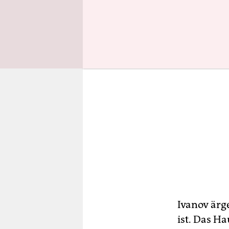
Ivanov ärge
ist. Das H