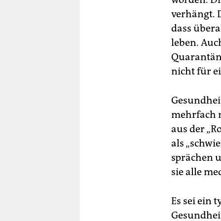
verhängt. 
dass übera
leben. Auc
Quarantäne
nicht für e
Gesundheit
mehrfach m
aus der „
als „schwie
sprächen u
sie alle m
Es sei ein 
Gesundhei