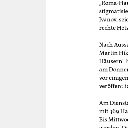
„Roma-Haus
stigmatisi
Ivanov, se
rechte Het
Nach Aussa
Martin Hik
Häusern“ h
am Donners
vor einige
veröffentli
Am Diensta
mit 369 Ha
Bis Mittwo
worden. D