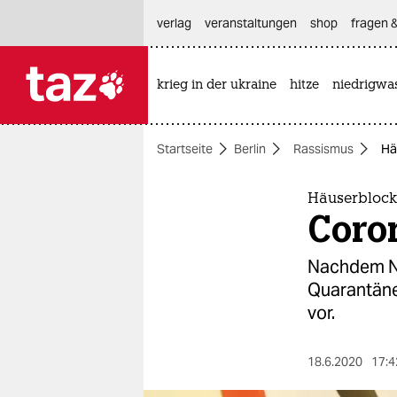
hautnavigation anspringen
hauptinhalt anspringen
footer anspringen
verlag
veranstaltungen
shop
fragen &
krieg in der ukraine
hitze
niedrigwa

taz zahl ich
taz zahl ich
Startseite
Berlin
Rassismus
Hä
themen
politik
Häuserblock
Coro
öko
Nachdem Ne
gesellschaft
Quarantäne 
vor.
kultur
sport
18.6.2020
17:4