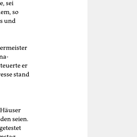
, sei
dem, so
is und
germeister
ona-
teuerte er
resse stand
n Häuser
den seien.
getestet
amstag