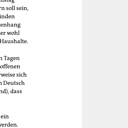
 soll sein,
einden
mmenhang
ber wohl
 Haushalte.
en Tagen
roffenen
weise sich
m Deutsch
d), dass
 ein
werden.