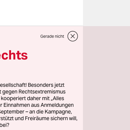
a-
Gerade nicht
n Kritik.
nschen
echts
ch getraut
stellen“,
taz.
esellschaft! Besonders jetzt
lfeverein
rt gegen Rechtsextremismus
z kooperiert daher mit „Alles
positiv
ller Einnahmen aus Anmeldungen
trat Falco
. September – an die Kampagne,
as hat das
rstützt und Freiräume sichern will,
bei?