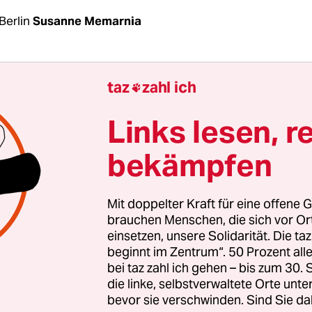
Berlin
Susanne Memarnia
en des Bezirks Neukölln
mit dem heftigen Coron
taz
zahl ich

n einigen Wohnblocks gibt es von mehreren Seite
ativen beschweren sich, der Umgang mit den Me
Links lesen, r
iganistische Züge. „Ich glaube nicht, dass man si
bekämpfen
 ganzes Haus mit 'Deutschen’ unter Quarantäne zu 
n Pavlovic vom Rroma Informations-Centrum der 
Mit doppelter Kraft für eine offene G
agt Georgi Ivanov von Amaro Foro, einem Selbsthi
brauchen Menschen, die sich vor O
einsetzen, unsere Solidarität. Die ta
nd Nicht-Roma: „Warum stellt man nicht nur die 
beginnt im Zentrum“. 50 Prozent a
 Haushalte unter Quarantäne? Warum spricht Stad
bei taz zahl ich gehen – bis zum 30
entlich von Roma und rumänischer Nationalität, w
die linke, selbstverwaltete Orte unte
bevor sie verschwinden. Sind Sie da
ankheit zu tun?“