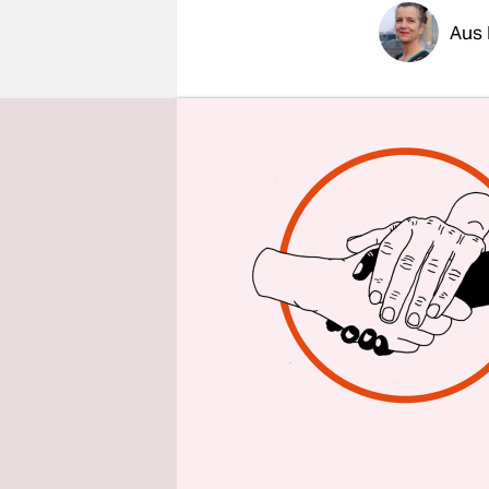
epaper login
Aus 
Am Vorgeh
Ausbruch
i
Roma-Initi
trage antiz
hätte, ein
sagte Mila
Ähnlich fr
von Roma u
getesteten
Liecke öff
mit der Kr