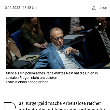
berlin
10.11.2022
18:48 Uhr
teilen
nord
wahrheit
verlag
verlag
veranstaltungen
shop
fragen & hilfe
Mehr als ein polemisches, reflexhaftes Nein hat die Union in
sozialen Fragen nicht anzubieten
unterstützen
Foto: Michael Kappeler/dpa
abo
genossenschaft
as
Bürgergeld
mache Arbeitslose reicher
als Leute, die mit Jobs wenig verdienen.
So