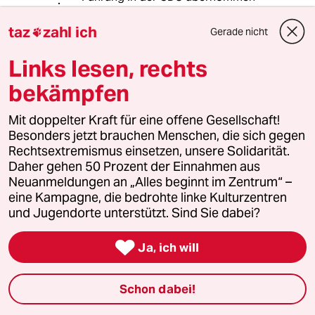
hat, wird nur noch Politik für
Unternehmer und andere reiche
taz
zahl ich
Gerade nicht

Leute gemacht. "
Sicher doch, die Opposition ist
Links lesen, rechts
verantwortlich für die Politik der
bekämpfen
Regierung,
Und das für Sie Positive hat natürlich
Mit doppelter Kraft für eine offene Gesellschaft!
die Linkspartei zu verantworten..
Besonders jetzt brauchen Menschen, die sich gegen
Die Ampel ist nur der verlängerte
Rechtsextremismus einsetzen, unsere Solidarität.
Arm der Opposition.
Daher gehen 50 Prozent der Einnahmen aus
ROFL
Neuanmeldungen an „Alles beginnt im Zentrum“ –
eine Kampagne, die bedrohte linke Kulturzentren
und Jugendorte unterstützt. Sind Sie dabei?
zeroton
12.11.2022
,
11:02 Uhr

Ja, ich will
@Rudolf Fissner:
Dass die CDU als Opposition gerade
Schon dabei!
sehr viel Einfluss auf
Regierungspolitik hat, sollte doch