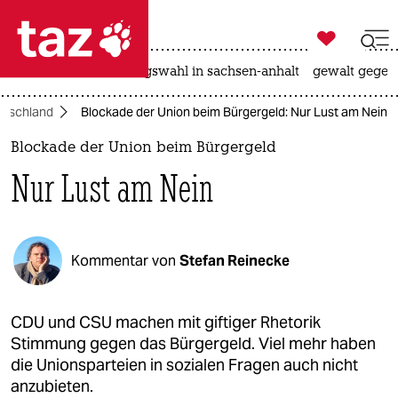

taz zahl ich
hitze
surfen
landtagswahl in sachsen-anhalt
gewalt gegen

taz zahl ich
utschland
Blockade der Union beim Bürgergeld: Nur Lust am Nein
taz zahl ich
Blockade der Union beim Bürgergeld
themen
Nur Lust am Nein
politik
öko
Kommentar von
Stefan Reinecke
gesellschaft
kultur
CDU und CSU machen mit giftiger Rhetorik
Stimmung gegen das Bürgergeld. Viel mehr haben
sport
die Unionsparteien in sozialen Fragen auch nicht
anzubieten.