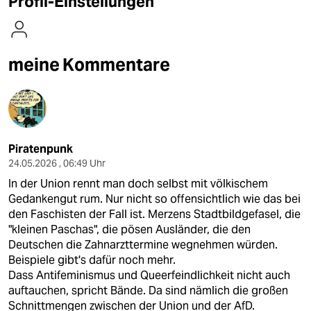
Profil-Einstellungen
berlin
nord
meine Kommentare
wahrheit
verlag
verlag
Piratenpunk
veranstaltungen
24.05.2026 , 06:49 Uhr
shop
In der Union rennt man doch selbst mit völkischem
Gedankengut rum. Nur nicht so offensichtlich wie das bei
fragen & hilfe
den Faschisten der Fall ist. Merzens Stadtbildgefasel, die
"kleinen Paschas", die pösen Ausländer, die den
unterstützen
Deutschen die Zahnarzttermine wegnehmen würden.
abo
Beispiele gibt's dafür noch mehr.
Dass Antifeminismus und Queerfeindlichkeit nicht auch
genossenschaft
auftauchen, spricht Bände. Da sind nämlich die großen
Schnittmengen zwischen der Union und der AfD.