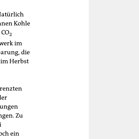
Natürlich
onnen Kohle
h CO
2
twerk im
barung, die
 im Herbst
.
grenzten
der
lungen
ngen. Zu
i
och ein