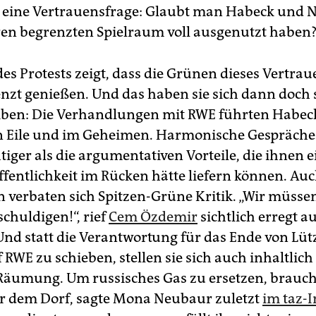
 eine Vertrauensfrage: Glaubt man Habeck und 
hren begrenzten Spielraum voll ausgenutzt haben
des Protests zeigt, dass die Grünen dieses Vertra
nzt genießen. Und das haben sie sich dann doch 
iben: Die Verhandlungen mit RWE führten Habec
n Eile und im Geheimen. Harmonische Gespräch
iger als die argumentativen Vorteile, die ihnen e
Öffentlichkeit im Rücken hätte liefern können. Au
 verbaten sich Spitzen-Grüne Kritik. „Wir müsse
chuldigen!“, rief
Cem Özdemir
sichtlich erregt a
 Und statt die Verantwortung für das Ende von Lüt
 RWE zu schieben, stellen sie sich auch inhaltlich
 Räumung. Um russisches Gas zu ersetzen, brauch
r dem Dorf, sagte Mona Neubaur zuletzt
im taz-I