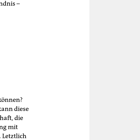
ndnis –
 können?
kann diese
aft, die
ng mit
 Letztlich