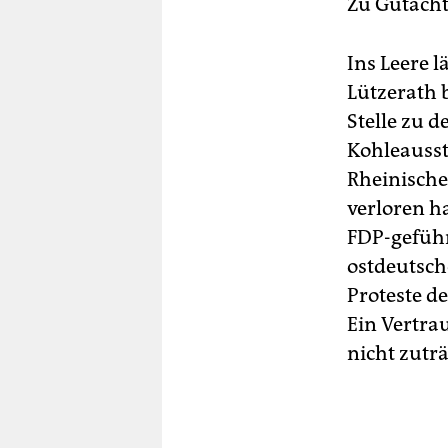
Zu Gutachte
Ins Leere 
Lützerath 
Stelle zu 
Kohleausst
Rheinische
verloren h
FDP-geführ
ostdeutsch
Proteste de
Ein Vertra
nicht zuträ