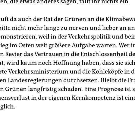
n, die etwas anderes sagen, fällt ihr nichts ein.
läuft da auch der Rat der Grünen an die Klimabew
bitte nicht mehr lange zu nerven und lieber an a
demonstrieren, weil in der Verkehrspolitik und be
ieg im Osten weit größere Aufgabe warten. Wer 
n Revier das Vertrauen in die Entschlossenheit 
at, wird kaum noch Hoffnung haben, dass sie sic
te Verkehrsministerium und die Kohleköpfe in 
en Landesregierungen durchsetzen. Bleibt die Fra
n Grünen langfristig schaden. Eine Prognose ist 
uensverlust in der eigenen Kernkompetenz ist eine
glich.