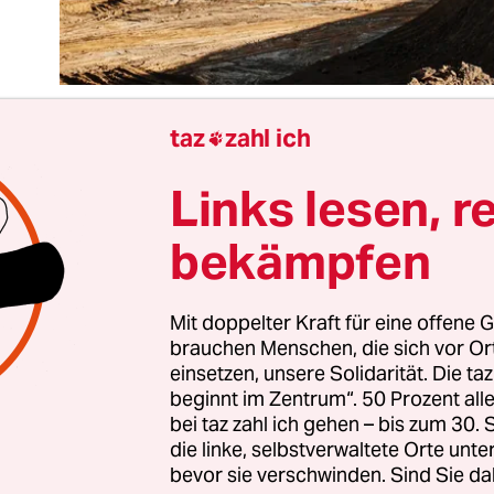
taz
zahl ich

Links lesen, r
 Grünen hatten es sich harmlos ausgemalt. Ein pa
tzen in Lütze­rath auf den Bäumen und werden vo
bekämpfen
izei runtergepflückt: Nicht schön, klar, aber wir 
hen Zeiten. Der ganz große Aufschrei wird scho
. Also Augen zu und durch.
Mit doppelter Kraft für eine offene G
brauchen Menschen, die sich vor O
einsetzen, unsere Solidarität. Die ta
ers gekommen. Medial ist die Räumung des Dorfs
beginnt im Zentrum“. 50 Prozent a
rzweiler in diesen Tagen das beherrschende Th
bei taz zahl ich gehen – bis zum 30
die linke, selbstverwaltete Orte unte
ung hakt sich um Lützerath geschlossen unter,
bevor sie verschwinden. Sind Sie da
alen Gruppen bis zum BUND. Aus der Zivilgesells