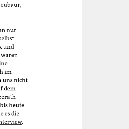
Neubaur,
?
uen nur
selbst
k und
e waren
ine
ch im
n uns nicht
uf dem
zerath
 bis heute
e es die
nterview
.