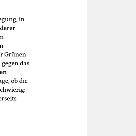
egung, in
nderer
im
im
der Grünen
h gegen das
den
ge, ob die
schwierig:
rseits