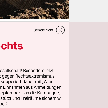
Gerade nicht
echts
ar Hippies
n der
leben in
n
esellschaft! Besonders jetzt
rt gegen Rechtsextremismus
z kooperiert daher mit „Alles
 am
ller Einnahmen aus Anmeldungen
ema. Die
. September – an die Kampagne,
rstützt und Freiräume sichern will,
 von
bei?
chaft