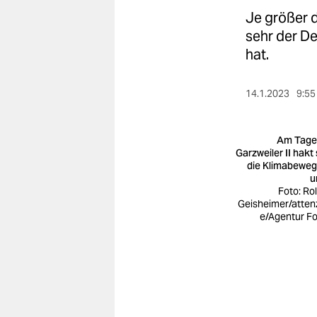
berlin
Je größer d
nord
sehr der D
hat.
wahrheit
verlag
14.1.2023
9:55
verlag
Am Tage
veranstaltungen
Garzweiler II hakt 
die Klimabewe
u
shop
Foto: Ro
Geisheimer/atten
fragen & hilfe
e/Agentur F
unterstützen
abo
genossenschaft