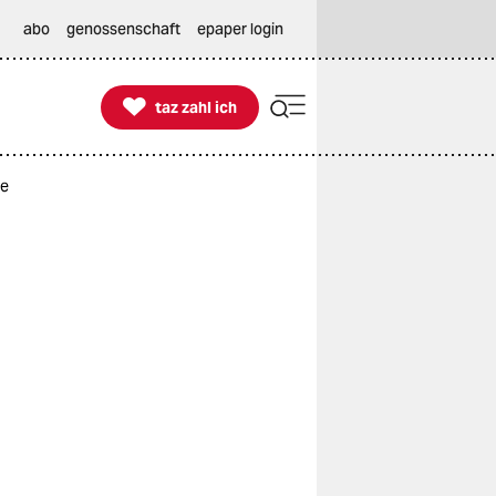
abo
genossenschaft
epaper login

taz zahl ich
taz zahl ich
ge