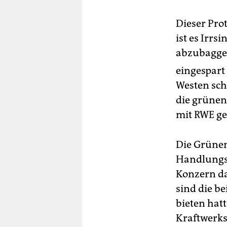
Dieser Prot
ist es Irrs
abzubagger
eingespart
Westen sch
die grünen
mit RWE get
Die Grünen
Handlungss
Konzern da
sind die b
bieten hatt
Kraftwerks