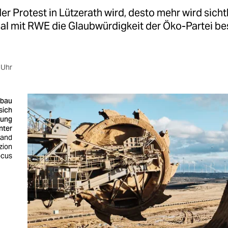
er Protest in Lützerath wird, desto mehr wird sicht
eal mit RWE die Glaubwürdigkeit der Öko-Partei b
 Uhr
bau
sich
gung
nter
land
zion
ocus