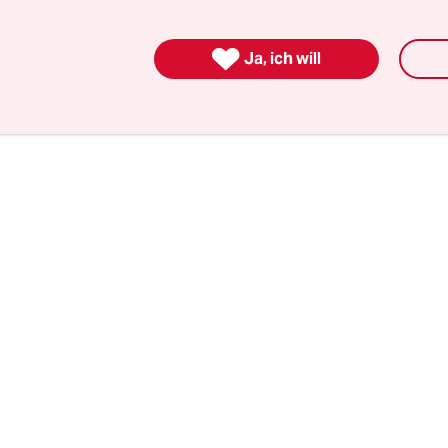
ie in offenen Briefen Unterstützung, von Katja Ri
den Sportfreunden Stiller. Das grüne Kernklientel

Ja, ich will
grüne Regierungspolitik auf.