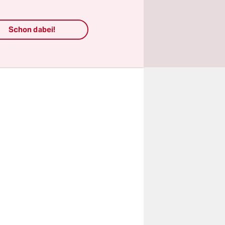
emann, Igor
 begehrt
Schon dabei!