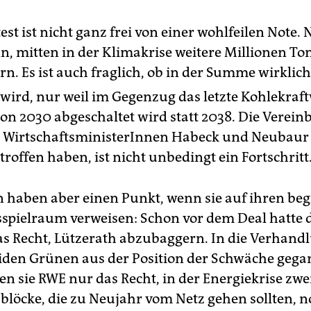
est ist nicht ganz frei von einer wohlfeilen Note. 
inn, mitten in der Klimakrise weitere Millionen T
n. Es ist auch fraglich, ob in der Summe wirklic
 wird, nur weil im Gegenzug das letzte Kohlekraf
on 2030 abgeschaltet wird statt 2038. Die Verein
 WirtschaftsministerInnen Habeck und Neubaur
roffen haben, ist nicht unbedingt ein Fortschritt
 haben aber einen Punkt, wenn sie auf ihren be
pielraum verweisen: Schon vor dem Deal hatte 
s Recht, Lützerath abzubaggern. In die Verhand
eiden Grünen aus der Position der Schwäche gega
en sie RWE nur das Recht, in der Energiekrise zwe
blöcke, die zu Neujahr vom Netz gehen sollten, n