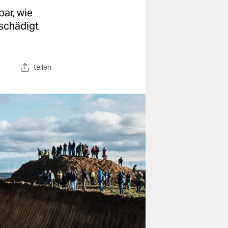
bar, wie
eschädigt
teilen