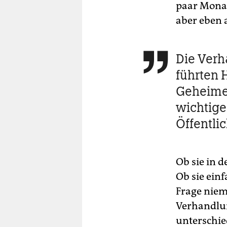
paar Monat
aber eben 
Die Ver

führten
Geheime
wichtiger
Öffentlic
Ob sie in 
Ob sie ein
Frage niem
Verhandlun
unterschie