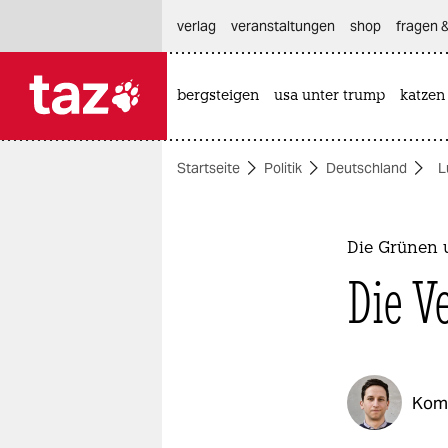
hautnavigation anspringen
hauptinhalt anspringen
footer anspringen
verlag
veranstaltungen
shop
fragen &
bergsteigen
usa unter trump
katzen

taz zahl ich
taz zahl ich
Startseite
Politik
Deutschland
L
themen
politik
Die Grünen u
öko
Die V
gesellschaft
kultur
Kom
sport