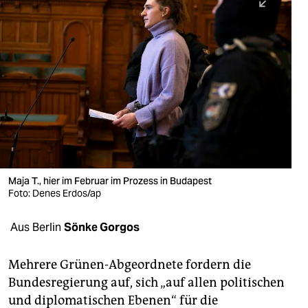
berlin
nord
wahrheit
verlag
verlag
veranstaltungen
shop
Maja T., hier im Februar im Prozess in Budapest
Foto: Denes Erdos/ap
fragen & hilfe
Aus Berlin
Sönke Gorgos
unterstützen
abo
Mehrere Grünen-Abgeordnete fordern die
Bundesregierung auf, sich „auf allen politischen
genossenschaft
und diplomatischen Ebenen“ für die