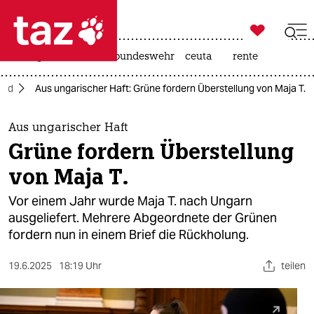

taz zahl ich
niedrigwasser
afd
bundeswehr
ceuta
rente

taz zahl ich
and
Aus ungarischer Haft: Grüne fordern Überstellung von Maja T.
taz zahl ich
themen
Aus ungarischer Haft
Grüne fordern Überstellung
politik
von Maja T.
öko
Vor einem Jahr wurde Maja T. nach Ungarn
ausgeliefert. Mehrere Abgeordnete der Grünen
gesellschaft
fordern nun in einem Brief die Rückholung.
kultur
19.6.2025
18:19 Uhr
teilen
sport