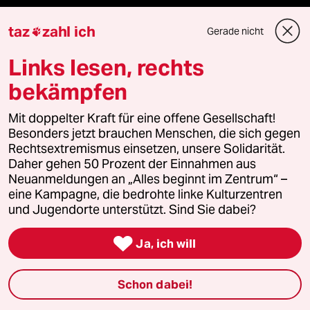
Live im Stream
taz
zahl ich
Gerade nicht

Vergangene
Links lesen, rechts
bekämpfen
taz lab 2027
Mit doppelter Kraft für eine offene Gesellschaft!
Besonders jetzt brauchen Menschen, die sich gegen
Mehr taz Lesestoff
Rechtsextremismus einsetzen, unsere Solidarität.
Daher gehen 50 Prozent der Einnahmen aus
Neuanmeldungen an „Alles beginnt im Zentrum“ –
taz Blogs
eine Kampagne, die bedrohte linke Kulturzentren
und Jugendorte unterstützt. Sind Sie dabei?
taz FUTURZWEI

Ja, ich will
Le Monde diplomatique
Schon dabei!
taz Archiv