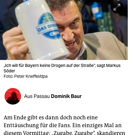
berlin
nord
wahrheit
verlag
verlag
veranstaltungen
„Ich will für Bayern keine Drogen auf der Straße“, sagt Markus
Söder
shop
Foto: Peter Kneffel/dpa
fragen & hilfe
Aus Passau
Dominik Baur
unterstützen
abo
Am Ende gibt es dann doch noch eine
genossenschaft
Enttäuschung für die Fans. Ein einziges Mal an
diesem Vormittag: „Zugabe, Zugabe“, skandieren