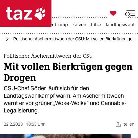

taz zahl ich
bergsteigen
usa unter trump
katzen
hitze
landtagswahl i

taz zahl ich
nd
Politischer Aschermittwoch der CSU: Mit vollen Bierkrügen geg
taz zahl ich
themen
Politischer Aschermittwoch der CSU
Mit vollen Bierkrügen gegen
politik
Drogen
öko
CSU-Chef Söder läuft sich für den
Landtagswahlkampf warm. Am Ascher­mittwoch
gesellschaft
warnt er vor grüner „Woke-Wolke“ und Cannabis-
Legalisierung.
kultur
sport
22.2.2023
18:53 Uhr
teilen