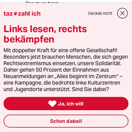
Des muss hasn:
taz
zahl ich
Gerade nicht

"I bin da Maggus und do mus i daham sei.
Links lesen, rechts
Weil's mi in Belin ned gwolld ham, damols
2021."
bekämpfen
Mit doppelter Kraft für eine offene Gesellschaft!
Besonders jetzt brauchen Menschen, die sich gegen
AlexMasterP
A
Rechtsextremismus einsetzen, unsere Solidarität.
23.02.2023
,
08:38 Uhr
Daher gehen 50 Prozent der Einnahmen aus
Mit Verlaub, ich frage mich: Wer hat diesem
Neuanmeldungen an „Alles beginnt im Zentrum“ –
Typen eigentlich in den Denkapparat gekotet?!
eine Kampagne, die bedrohte linke Kulturzentren
und Jugendorte unterstützt. Sind Sie dabei?

Ja, ich will
Wurstfinger Joe
WJ
23.02.2023
,
09:13 Uhr
Schon dabei!
@AlexMasterP:
Das kommt vom Crystal-Mett, da