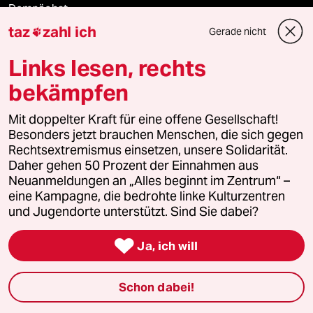
Demnächst
taz
zahl ich
Gerade nicht

Vor Ort
Links lesen, rechts
Live im Stream
bekämpfen
Vergangene
Mit doppelter Kraft für eine offene Gesellschaft!
Besonders jetzt brauchen Menschen, die sich gegen
taz lab 2027
Rechtsextremismus einsetzen, unsere Solidarität.
Daher gehen 50 Prozent der Einnahmen aus
Neuanmeldungen an „Alles beginnt im Zentrum“ –
eine Kampagne, die bedrohte linke Kulturzentren
Mehr taz Lesestoff
und Jugendorte unterstützt. Sind Sie dabei?

Ja, ich will
taz Blogs
Schon dabei!
taz FUTURZWEI