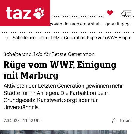

taz zahl ich
hitze
surfen
landtagswahl in sachsen-anhalt
gewalt gegen

taz zahl ich
el
Schelte und Lob für Letzte Generation: Rüge vom WWF, Einigun
taz zahl ich
themen
Schelte und Lob für Letzte Generation
Rüge vom WWF, Einigung
politik
mit Marburg
öko
Aktivisten der Letzten Generation gewinnen mehr
Städte für ihr Anliegen. Die Farbaktion beim
gesellschaft
Grundgesetz-Kunstwerk sorgt aber für
Unverständnis.
kultur
sport
7.3.2023
11:42 Uhr
teilen