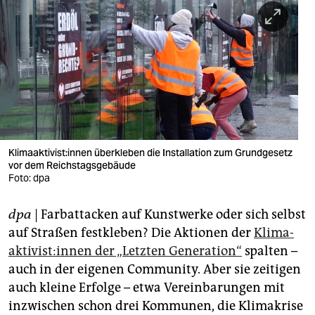
berlin
nord
wahrheit
verlag
verlag
veranstaltungen
Kli­ma­ak­ti­vis­t:in­nen überkleben die Installation zum Grundgesetz
vor dem Reichstagsgebäude
shop
Foto: dpa
fragen & hilfe
dpa
| Farbattacken auf Kunstwerke oder sich selbst
auf Straßen festkleben? Die Aktionen der
Kli­ma­
unterstützen
ak­ti­vis­t:in­nen der „Letzten Generation“
spalten –
abo
auch in der eigenen Community. Aber sie zeitigen
auch kleine Erfolge – etwa Vereinbarungen mit
genossenschaft
inzwischen schon drei Kommunen, die Klimakrise