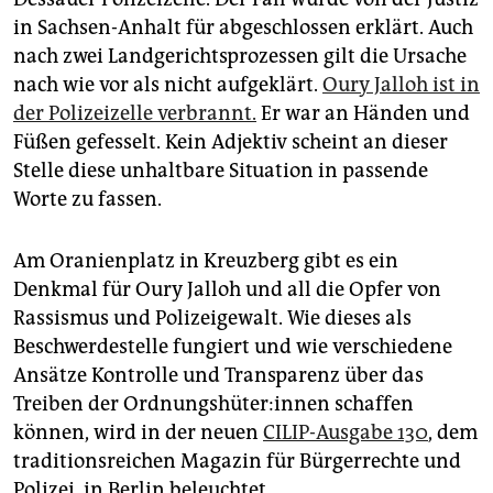
epaper login
in Sachsen-Anhalt für abgeschlossen erklärt. Auch
nach zwei Landgerichtsprozessen gilt die Ursache
nach wie vor als nicht aufgeklärt.
Oury Jalloh ist in
der Polizeizelle verbrannt.
Er war an Händen und
Füßen gefesselt. Kein Adjektiv scheint an dieser
Stelle diese unhaltbare Situation in passende
Worte zu fassen.
Am Oranienplatz in Kreuzberg gibt es ein
Denkmal für Oury Jalloh und all die Opfer von
Rassismus und Polizeigewalt. Wie dieses als
Beschwerdestelle fungiert und wie verschiedene
Ansätze Kontrolle und Transparenz über das
Treiben der Ord­nungs­hü­te­r:in­nen schaffen
können, wird in der neuen
CILIP-Ausgabe 130
, dem
traditionsreichen Magazin für Bürgerrechte und
Polizei, in Berlin beleuchtet.