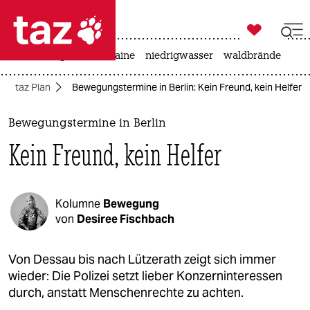

taz zahl ich
hitze
krieg in der ukraine
niedrigwasser
waldbrände

taz zahl ich
taz Plan
Bewegungstermine in Berlin: Kein Freund, kein Helfer
taz zahl ich
themen
Bewegungstermine in Berlin
Kein Freund, kein Helfer
politik
öko
Kolumne
Bewegung
gesellschaft
von
Desiree Fischbach
kultur
Von Dessau bis nach Lützerath zeigt sich immer
wieder: Die Polizei setzt lieber Konzerninteressen
sport
durch, anstatt Menschenrechte zu achten.