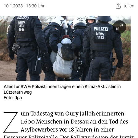
berlin
10.1.2023
13:30 Uhr
teilen
nord
wahrheit
verlag
verlag
veranstaltungen
shop
Alles für RWE: Po­li­zis­t:in­nen tragen ei­ne:n Klima-Aktivist:in in
fragen & hilfe
Lützerath weg
Foto: dpa
unterstützen
Z
um Todestag von Oury Jalloh erinnerten
abo
1.600 Menschen in Dessau an den Tod des
genossenschaft
Asylbewerbers vor 18 Jahren in einer
Dessauer Polizeizelle. Der Fall wurde von der Justiz