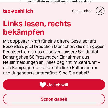
und allein nur weil man noch vorher
noch sagt, hey ich arbeite auch für x,y
taz
zahl ich
Gerade nicht

..ahhja dann ist ja alles ok. So in etwa
sieht ja die Kennzeichnung von
Links lesen, rechts
"Interessenkonflikten" aus.
Und falls Sie mir hier unterstellen
bekämpfen
wollen, das ich Grünen-Wähler
bin...Muss ich Sie leider enttäuschen
Mit doppelter Kraft für eine offene Gesellschaft!
das bin ich nicht. Und ich finde die
Besonders jetzt brauchen Menschen, die sich gegen
Art und Weise wie Grüne, aber auch
Rechtsextremismus einsetzen, unsere Solidarität.
SPD hier sich vor den Karren spannen
Daher gehen 50 Prozent der Einnahmen aus
lassen absolut
Neuanmeldungen an „Alles beginnt im Zentrum“ –
verabscheuungswürdig...Beide
eine Kampagne, die bedrohte linke Kulturzentren
Parteien haben ihre Arbeiter- bis
und Jugendorte unterstützt. Sind Sie dabei?
Klimaschutzherkunft mittlerweile
nicht nur verkauft. Sondern sind aktiv

Ja, ich will
beteiligt das genaue Gegenteil zu
machen. *ekelhAfD*
Schon dabei!
meistkommentiert