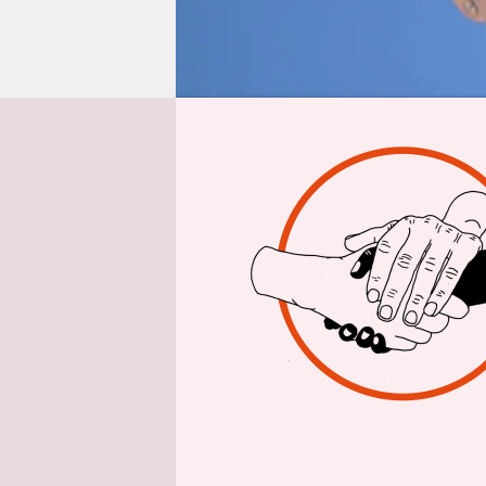
epaper login
Aus 
Die SPD hä
Kandidatin
am Freitag
Bundestags
Richterpos
Vorschlag 