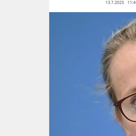
berlin
13.7.2025
11:4
nord
wahrheit
verlag
verlag
veranstaltungen
shop
fragen & hilfe
unterstützen
abo
genossenschaft