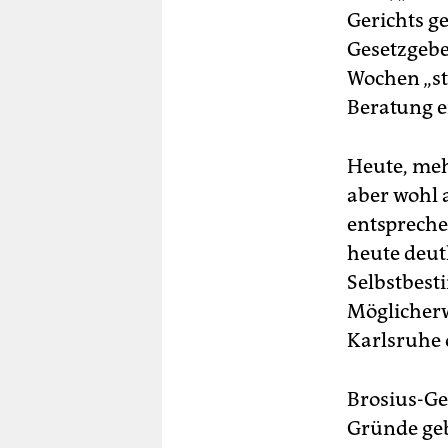
Gerichts ge
Gesetzgebe
Wochen „st
Beratung e
Heute, meh
aber wohl 
entspreche
heute deutl
Selbstbest
Möglicherw
Karlsruhe 
Brosius-Ge
Gründe ge