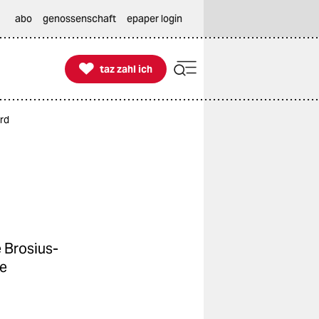
abo
genossenschaft
epaper login

taz zahl ich
taz zahl ich
rd
 Brosius-
de