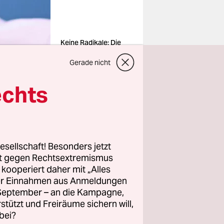
Keine Radikale: Die
Juristin Frauke
Brosius-Gersdorf
Gerade nicht
Foto: dpa
echts
esellschaft! Besonders jetzt
orf als
rt gegen Rechtsextremismus
re Wahl
war
z kooperiert daher mit „Alles
 des
ller Einnahmen aus Anmeldungen
diesen
. September – an die Kampagne,
rstützt und Freiräume sichern will,
einen
bei?