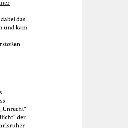
iner
 dabei das
en und kam
erstoßen
s
ss
 „Unrecht“
licht“ der
arlsruher