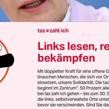
taz
zahl ich

Links lesen, r
Freiburg
Christian Rath
bekämpfen
Mit doppelter Kraft für eine offene G
lt an der Rechtsprofessorin Frauke Brosius-Gersd
brauchen Menschen, die sich vor O
 für das Amt einer Verfassungsrichterin fest. Ih
einsetzen, unsere Solidarität. Die ta
auf Wunsch der CDU/CSU von der Tagesordnung
beginnt im Zentrum“. 50 Prozent a
 genommen worden. Allerdings hat die SPD für 
bei taz zahl ich gehen – bis zum 30
die linke, selbstverwaltete Orte unte
ten das Vorschlagsrecht und die CDU/CSU kann 
bevor sie verschwinden. Sind Sie da
nach der üblichen Praxis nur ablehnen, wenn die