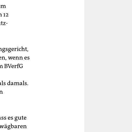
dem
n 12
tz-
ngsgericht,
en, wenn es
am BVerfG
ls damals.
in
ss es gute
bwägbaren