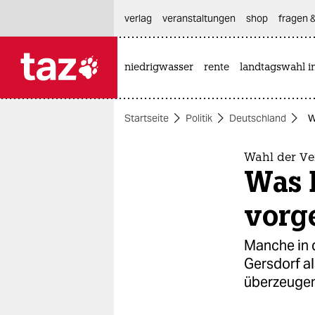
hautnavigation anspringen
hauptinhalt anspringen
footer anspringen
verlag
veranstaltungen
shop
fragen &
niedrigwasser
rente
landtagswahl i

taz zahl ich
taz zahl ich
Startseite
Politik
Deutschland
W
themen
politik
Wahl der Ve
Was 
öko
vorg
gesellschaft
Manche in 
kultur
Gersdorf al
überzeugen
sport