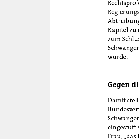
Rechtsprof
Regierung
Abtreibung
Kapitel z
zum Schlus
Schwangers
würde.
Gegen di
Damit stell
Bundesverf
Schwangers
eingestuft 
Frau, „das