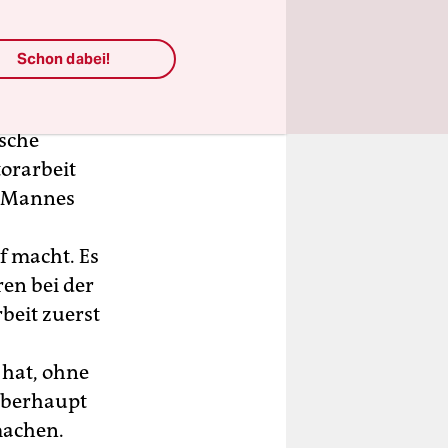
völlig
Schon dabei!
ag um
ische
torarbeit
es Mannes
f macht. Es
ren bei der
beit zuerst
hat, ohne
 überhaupt
machen.