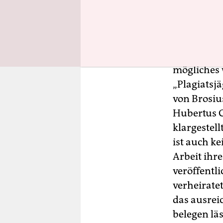
vorgeschlag
inakzeptab
Doktorarb
mögliches 
„Plagiatsjä
von Brosiu
Hubertus G
klargestell
ist auch k
Arbeit ihr
veröffentli
verheirate
das ausrei
belegen lä