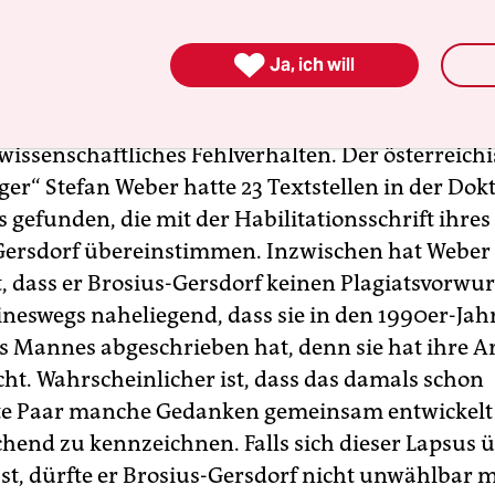
ene Person oder die von ihr vertretenen Inhalte 
el sind. Dafür gibt es keine Anzeichen.

Ja, ich will
eit:
Vordergründing ging es der Union am Freit
wissenschaftliches Fehlverhalten. Der österreich
ger“ Stefan Weber hatte 23 Textstellen in der Dok
s gefunden, die mit der Habilitationsschrift ihr
ersdorf übereinstimmen. Inzwischen hat Weber
t, dass er Brosius-Gersdorf keinen Plagiatsvorwur
eineswegs naheliegend, dass sie in den 1990er-Jah
es Mannes abgeschrieben hat, denn sie hat ihre Ar
cht. Wahrscheinlicher ist, dass das damals schon
te Paar manche Gedanken gemeinsam entwickelt 
chend zu kennzeichnen. Falls sich dieser Lapsus
sst, dürfte er Brosius-Gersdorf nicht unwählbar 