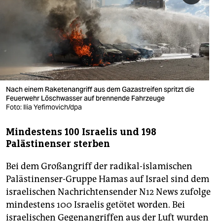
berlin
nord
wahrheit
verlag
verlag
Nach einem Raketenangriff aus dem Gazastreifen spritzt die
Feuerwehr Löschwasser auf brennende Fahrzeuge
veranstaltungen
Foto: Ilia Yefimovich/dpa
shop
Mindestens 100 Israelis und 198
Palästinenser sterben
fragen & hilfe
unterstützen
Bei dem Großangriff der radikal-islamischen
Palästinenser-Gruppe Hamas auf Israel sind dem
abo
israelischen Nachrichtensender N12 News zufolge
genossenschaft
mindestens 100 Israelis getötet worden. Bei
israelischen Gegenangriffen aus der Luft wurden