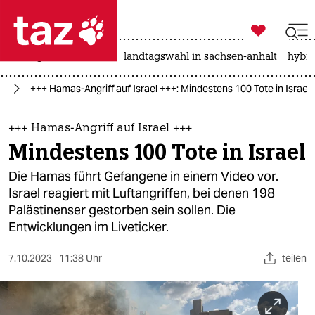

taz zahl ich
niedrigwasser
rente
landtagswahl in sachsen-anhalt
hybri

taz zahl ich
kt
+++ Hamas-Angriff auf Israel +++: Mindestens 100 Tote in Israel
taz zahl ich
themen
+++ Hamas-Angriff auf Israel +++
Mindestens 100 Tote in Israel
politik
Die Hamas führt Gefangene in einem Video vor.
öko
Israel reagiert mit Luftangriffen, bei denen 198
Palästinenser gestorben sein sollen. Die
gesellschaft
Entwicklungen im Liveticker.
kultur
7.10.2023
11:38 Uhr
teilen
sport