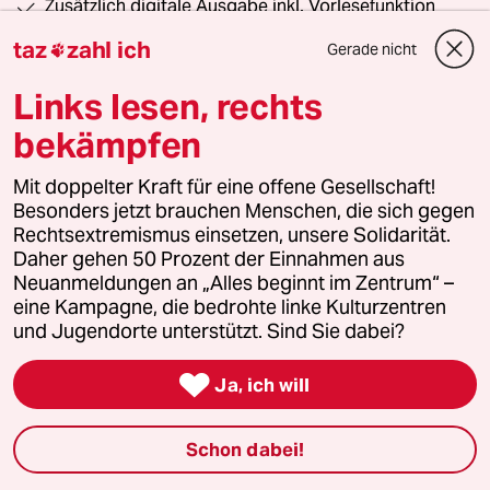
Zusätzlich digitale Ausgabe inkl. Vorlesefunktion
taz
zahl ich
Gerade nicht

Jetzt kennenlernen
Links lesen, rechts
bekämpfen
76 Kommentare
Mit doppelter Kraft für eine offene Gesellschaft!
/
Neueste
Älteste
Besonders jetzt brauchen Menschen, die sich gegen
Rechtsextremismus einsetzen, unsere Solidarität.
Daher gehen 50 Prozent der Einnahmen aus
einloggen
Neuanmeldungen an „Alles beginnt im Zentrum“ –
eine Kampagne, die bedrohte linke Kulturzentren
Die Kommentarfunktion unter diesem Artikel ist
und Jugendorte unterstützt. Sind Sie dabei?
geschlossen.
Wir öffnen die Kommentarspalte bei ausgewählten

Ja, ich will
Artikeln für etwa drei Tage –
hier sind sie zu finden
.
Schon dabei!