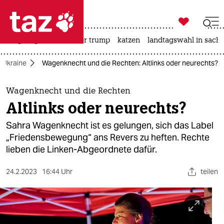

taz zahl ich
bergsteigen
usa unter trump
katzen
landtagswahl in sachs

taz zahl ich
r Ukraine
Wagenknecht und die Rechten: Altlinks oder neurechts?
taz zahl ich
themen
Wagenknecht und die Rechten
Altlinks oder neurechts?
politik
Sahra Wagenknecht ist es gelungen, sich das Label
öko
„Friedensbewegung“ ans Revers zu heften. Rechte
lieben die Linken-Abgeordnete dafür.
gesellschaft
24.2.2023
16:44 Uhr
teilen
kultur
sport