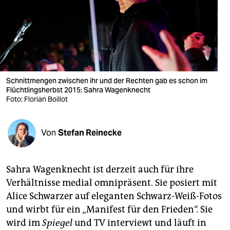
berlin
nord
wahrheit
verlag
Schnittmengen zwischen ihr und der Rechten gab es schon im
Flüchtlingsherbst 2015: Sahra Wagenknecht
verlag
Foto: Florian Boillot
veranstaltungen
shop
Von
Stefan Reinecke
fragen & hilfe
Sahra Wagenknecht ist derzeit auch für ihre
unterstützen
Verhältnisse medial omnipräsent. Sie posiert mit
abo
Alice Schwarzer auf eleganten Schwarz-Weiß-Fotos
und wirbt für ein „Manifest für den Frieden“. Sie
genossenschaft
wird im
Spiegel
und TV interviewt und läuft in