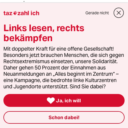
taz
zahl ich
Gerade nicht

Suryo
S
26.02.2023
,
08:02 Uhr
Links lesen, rechts
@Agarack:
bekämpfen
Im übrigen gibt es einen
feststehenden Begriff für Leute, die
Mit doppelter Kraft für eine offene Gesellschaft!
naiv das gute wollen und dabei
Besonders jetzt brauchen Menschen, die sich gegen
Russland (bzw. früher der UdSSR)
Rechtsextremismus einsetzen, unsere Solidarität.
helfen. Er hat sogar einen
Daher gehen 50 Prozent der Einnahmen aus
Wikipediaeintrag, weshalb ich hoffe,
Neuanmeldungen an „Alles beginnt im Zentrum“ –
dass die Moderation diesen
eine Kampagne, die bedrohte linke Kulturzentren
Kommentar durchlässt.
und Jugendorte unterstützt. Sind Sie dabei?
Der Begriff lautet „nützlicher Idiot“.

Ja, ich will
O.F.
O
Schon dabei!
26.02.2023
,
08:42 Uhr
@Suryo: