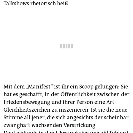
epaper login
Talkshows rhetorisch heiß.
Mit dem „Manifest“ ist ihr ein Scoop gelungen: Sie
hat es geschafft, in der Öffentlichkeit zwischen der
Friedensbewegung und ihrer Person eine Art
Gleichheitszeichen zu inszenieren. Ist sie die neue
Stimme all jener, die sich angesichts der scheinbar
zwanghaft wachsenden Verstrickung
Deutschlands in den Ukra­ine­krieg unwohl fühlen?