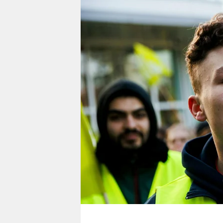
berlin
nord
wahrheit
verlag
verlag
veranstaltungen
shop
fragen & hilfe
unterstützen
abo
genossenschaft