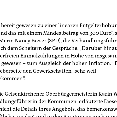
 bereit gewesen zu einer linearen Entgelterhöhu
und das mit einem Mindestbetrag von 300 Euro“, 
terin Nancy Faeser (SPD), die Verhandlungsführ
ch dem Scheitern der Gespräche. „Darüber hina
uerfreien Einmalzahlungen in Höhe von insgesam
t gewesen – zum Ausgleich der hohen Inflation.“ 
geberseite den Gewerkschaften „sehr weit
ekommen“.
ie Gelsenkirchener Oberbürgermeisterin Karin W
dlungsführerin der Kommunen, erläuterte Faese
 nicht die Details ihres Angebots, das bemerkens
iftlich vorgelegt und in den Beratungen auch nur 