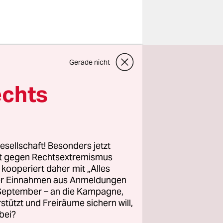
ant Ulrich
Gerade nicht
m vor die
atten sie
echts
s liegen
de mussten
esellschaft! Besonders jetzt
aren.“
rt gegen Rechtsextremismus
z kooperiert daher mit „Alles
ller Einnahmen aus Anmeldungen
. September – an die Kampagne,
00 des
rstützt und Freiräume sichern will,
bei?
gige