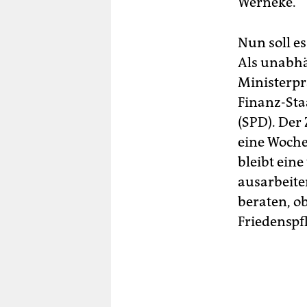
Werneke.
Nun soll e
Als unabhä
Ministerpr
Finanz-Sta
(SPD). Der 
eine Woche
bleibt ein
ausarbeiten
beraten, ob
Friedenspfl