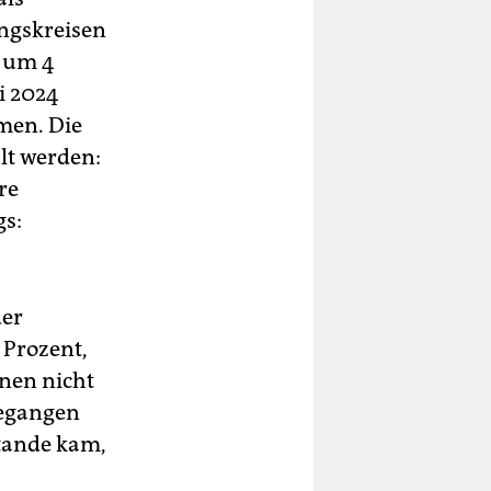
ngskreisen
g um 4
i 2024
men. Die
hlt werden:
re
gs:
der
 Prozent,
nnen nicht
gegangen
stande kam,