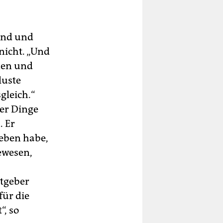
und und
nicht. „Und
nen und
luste
gleich.“
der Dinge
. Er
geben habe,
gewesen,
itgeber
für die
, so