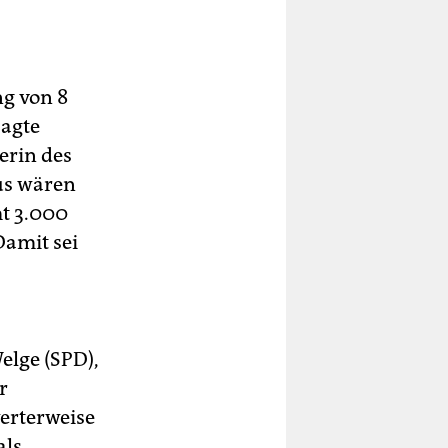
ng von 8
sagte
erin des
us wären
t 3.000
Damit sei
elge (SPD),
r
werterweise
als