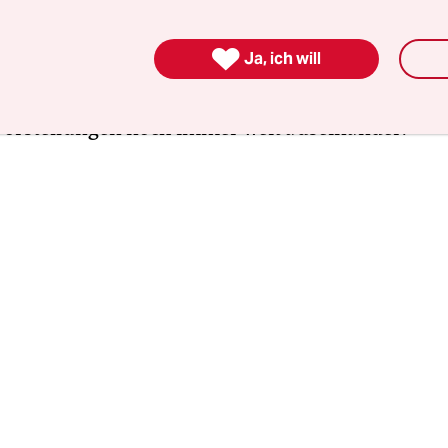
 versuchen, eine Lösung zu finden. Um ihre Aufgab
eneiden: Auch wenn der Bund und die Vereinigun

Ja, ich will
 Arbeitgeberverbände in der letzten von drei
gsrunden ihr bisheriges Angebot nachgebesser
Vorstellungen noch immer weit auseinander.