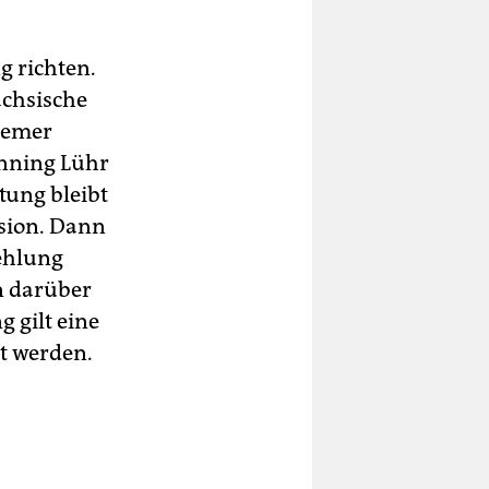
g richten.
ächsische
remer
enning Lühr
tung bleibt
sion. Dann
fehlung
en darüber
g gilt eine
kt werden.