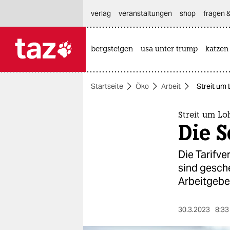
hautnavigation anspringen
hauptinhalt anspringen
footer anspringen
verlag
veranstaltungen
shop
fragen &
bergsteigen
usa unter trump
katzen

taz zahl ich
taz zahl ich
Startseite
Öko
Arbeit
Streit um 
themen
politik
Streit um Lo
Die S
öko
Die Tarifve
gesellschaft
sind gesche
Arbeitgeber
kultur
sport
30.3.2023
8:33