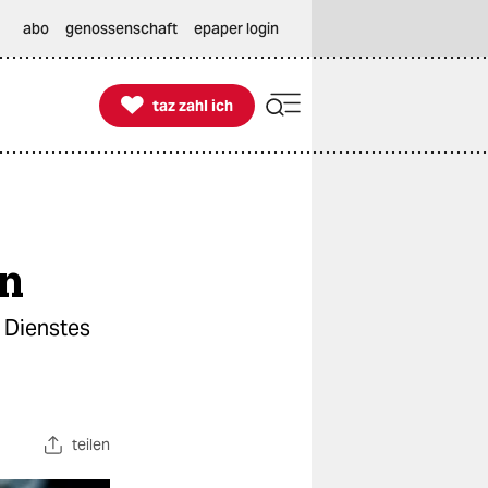
abo
genossenschaft
epaper login

taz zahl ich
taz zahl ich
en
n Dienstes
teilen