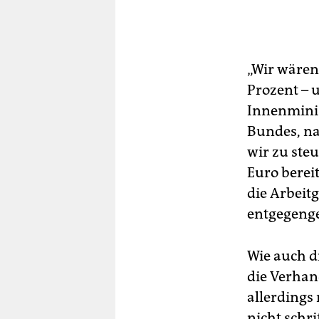
„Wir wären
Prozent – 
Innenminis
Bundes, na
wir zu ste
Euro berei
die Arbeit
entgegeng
Wie auch d
die Verhan
allerdings
nicht schr