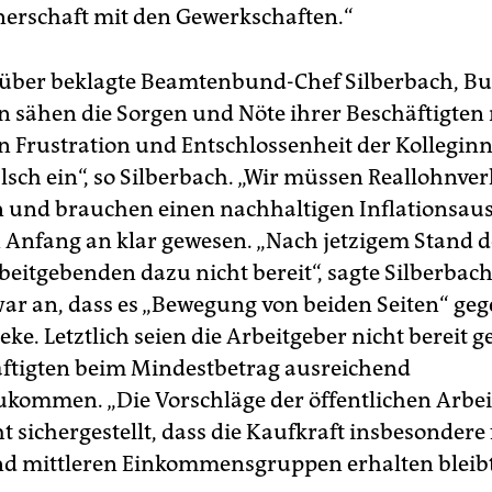
nerschaft mit den Gewerkschaften.“
ber beklagte Beamtenbund-Chef Silberbach, B
ähen die Sorgen und Nöte ihrer Beschäftigten 
en Frustration und Entschlossenheit der Kollegin
lsch ein“, so Silberbach. „Wir müssen Reallohnver
 und brauchen einen nachhaltigen Inflationsaus
n Anfang an klar gewesen. „Nach jetzigem Stand 
beitgebenden dazu nicht bereit“, sagte Silberbach
ar an, dass es „Bewegung von beiden Seiten“ ge
ke. Letztlich seien die Arbeitgeber nicht bereit 
ftigten beim Mindestbetrag ausreichend
kommen. „Die Vorschläge der öffentlichen Arbe
t sichergestellt, dass die Kaufkraft insbesondere 
d mittleren Einkommensgruppen erhalten bleibt“