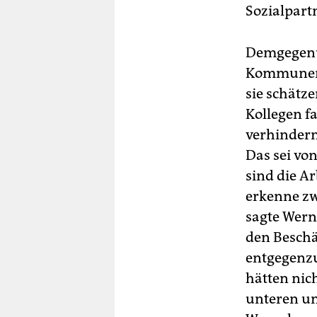
Sozialpart
Demgegenü
Kommunen s
sie schätz
Kollegen fa
verhindern
Das sei vo
sind die Ar
erkenne zw
sagte Werne
den Beschä
entgegenzu
hätten nich
unteren un