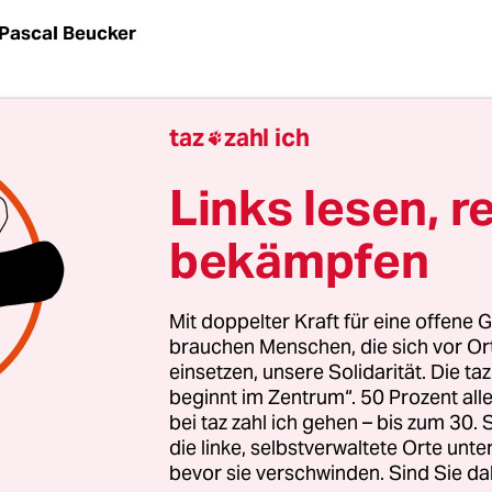
Pascal Beucker
Chef Frank Werneke und sein Beamtenbund-Pend
taz
zahl ich

 kurz nach Mitternacht am Donnerstag in Potsda
ten, war ihnen ihr Frust anzusehen. Seit Montag h
Links lesen, r
it den Un­ter­händ­le­r:in­nen des Bundes und der
bekämpfen
 zu einem Kompromiss im
Tarifkonflikt um die
ten im öffentlichen Dienst
zu kommen. „Hinter un
ich intensive Tage“, sagte Werneke müde. „Am En
Mit doppelter Kraft für eine offene G
ellen, dass die Unterschiede nicht überbrückbar w
brauchen Menschen, die sich vor O
einsetzen, unsere Solidarität. Die ta
beginnt im Zentrum“. 50 Prozent a
 die Verhandlungen für die über 2,4 Millionen
bei taz zahl ich gehen – bis zum 30
äftigten der kommunalen Arbeitgeber und 134.0
die linke, selbstverwaltete Orte unte
bevor sie verschwinden. Sind Sie da
t einmal gescheitert. Nun müssen zwei unabhän