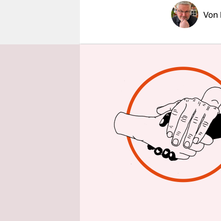
epaper login
Von
Als Verdi-
Silberbach
Presse tra
versucht, m
Kommunen
Beschäftig
drei wirkl
wir festst
Damit sind
Tarifbesch
Bundes ers