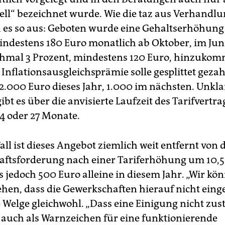
l“ bezeichnet wurde. Wie die taz aus Verhandlu
h es so aus: Geboten wurde eine Gehaltserhöhun
indestens 180 Euro monatlich ab Oktober, im Jun
chmal 3 Prozent, mindestens 120 Euro, hinzukom
 Inflationsausgleichsprämie solle gesplittet geza
2.000 Euro dieses Jahr, 1.000 im nächsten. Unkla
bt es über die anvisierte Laufzeit des Tarifvertra
4 oder 27 Monate.
all ist dieses Angebot ziemlich weit entfernt von 
ftsforderung nach einer Tariferhöhung um 10,5
 jedoch 500 Euro alleine in diesem Jahr. „Wir kö
ehen, dass die Gewerkschaften hierauf nicht ein
te Welge gleichwohl. „Dass eine Einigung nicht zu
 auch als Warnzeichen für eine funktionierende