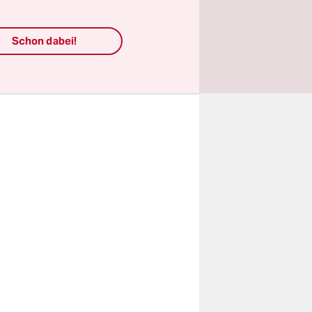
e sind sie
g der
Schon dabei!
t haben,