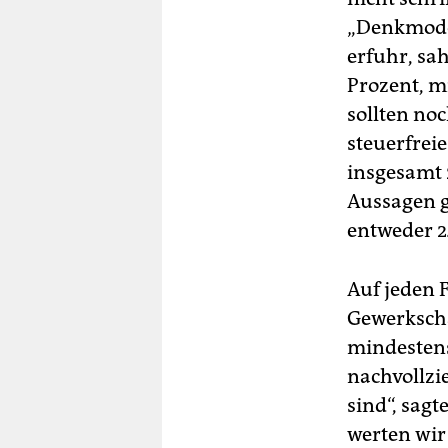
„Denkmodel
erfuhr, sa
Prozent, m
sollten no
steuerfreie
insgesamt 
Aussagen gi
entweder 2
Auf jeden F
Gewerkscha
mindestens
nachvollzi
sind“, sag
werten wir