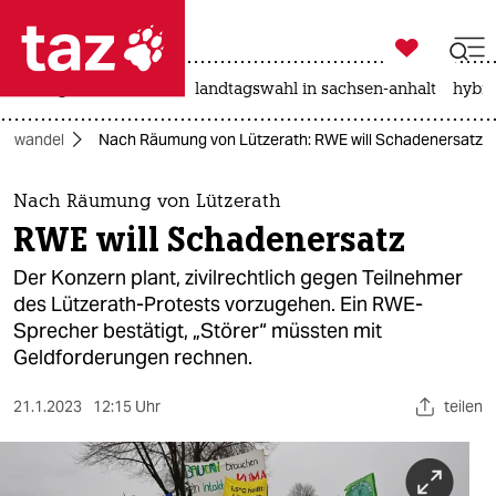

taz zahl ich
niedrigwasser
rente
landtagswahl in sachsen-anhalt
hybri

taz zahl ich
mawandel
Nach Räumung von Lützerath: RWE will Schadenersatz
taz zahl ich
themen
Nach Räumung von Lützerath
RWE will Schadenersatz
politik
Der Konzern plant, zivilrechtlich gegen Teil­neh­me­r
öko
des Lützerath-Protests vorzugehen. Ein RWE-
Sprecher bestätigt, „Störer“ müssten mit
gesellschaft
Geldforderungen rechnen.
kultur
21.1.2023
12:15 Uhr
teilen
sport