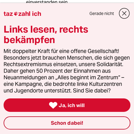
einverstanden sein...
taz
zahl ich
Gerade nicht

Links lesen, rechts
Gerhard Krause
GK
22.01.2023
,
09:17 Uhr
bekämpfen
@Eva Kern:
Erfrischend richtig! 👍
Mit doppelter Kraft für eine offene Gesellschaft!
Besonders jetzt brauchen Menschen, die sich gegen
Rechtsextremismus einsetzen, unsere Solidarität.
Daher gehen 50 Prozent der Einnahmen aus
GregTheCrack
G
Neuanmeldungen an „Alles beginnt im Zentrum“ –
21.01.2023
,
17:45 Uhr
eine Kampagne, die bedrohte linke Kulturzentren
@Eva Kern:
und Jugendorte unterstützt. Sind Sie dabei?
"RWE wegen der durch die
Emissionen verursachten

Ja, ich will
Naturkatastrophen weltweit"
Ja genau, mindestens weltweit
/Ironie off
Schon dabei!