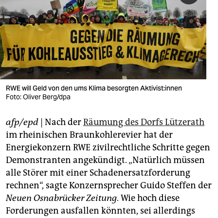
berlin
nord
wahrheit
verlag
verlag
RWE will Geld von den ums Klima besorgten Ak­ti­vis­t:in­nen
Foto: Oliver Berg/dpa
veranstaltungen
afp/epd
| Nach der
Räumung des Dorfs Lützerath
shop
im rheinischen Braunkohlerevier hat der
fragen & hilfe
Energiekonzern RWE zivilrechtliche Schritte gegen
Demonstranten angekündigt. „Natürlich müssen
unterstützen
alle Störer mit einer Schadenersatzforderung
abo
rechnen“, sagte Konzernsprecher Guido Steffen der
Neuen Osnabrücker Zeitung
. Wie hoch diese
genossenschaft
Forderungen ausfallen könnten, sei allerdings