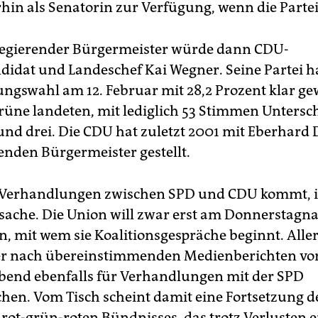
hin als Senatorin zur Verfügung, wenn die Partei 
Regierender Bürgermeister würde dann CDU-
didat und Landeschef Kai Wegner. Seine Partei ha
ngswahl am 12. Februar mit 28,2 Prozent klar g
üne landeten, mit lediglich 53 Stimmen Untersch
 und drei. Die CDU hat zuletzt 2001 mit Eberhard
enden Bürgermeister gestellt.
 Verhandlungen zwischen SPD und CDU kommt, i
ache. Die Union will zwar erst am Donnerstagn
n, mit wem sie Koalitionsgespräche beginnt. Alle
er nach übereinstimmenden Medienberichten v
end ebenfalls für Verhandlungen mit der SPD
hen. Vom Tisch scheint damit eine Fortsetzung d
 rot-grün-roten Bündnisses, das trotz Verlusten e