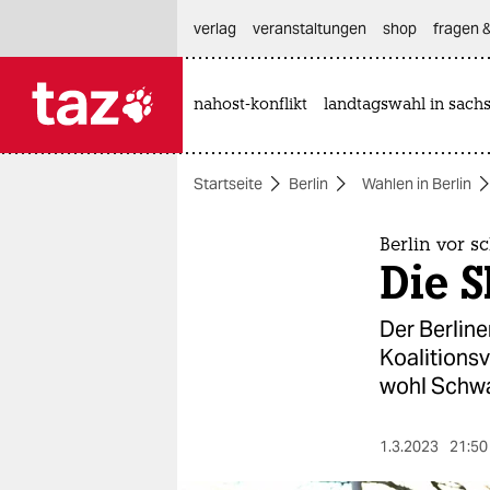
hautnavigation anspringen
hauptinhalt anspringen
footer anspringen
verlag
veranstaltungen
shop
fragen &
nahost-konflikt
landtagswahl in sach

taz zahl ich
taz zahl ich
Startseite
Berlin
Wahlen in Berlin
themen
politik
Berlin vor s
Die S
öko
Der Berline
gesellschaft
Koalitionsv
wohl Schwa
kultur
sport
1.3.2023
21:50