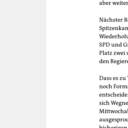
aber weiter
Nächster 
Spitzenkan
Wiederholu
SPD und Gr
Platz zwei
den Regier
Dass es zu
noch Forms
entscheide
sich Wegn
Mittwochab
ausgesproc
bisherigen