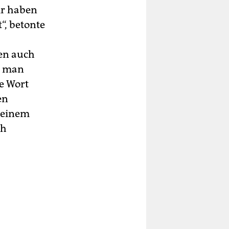
ir haben
“, betonte
ren auch
le man
e Wort
en
n einem
ch