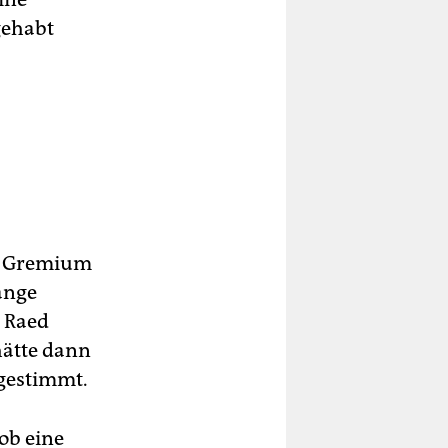
gehabt
ge Gremium
lange
 Raed
hätte dann
 gestimmt.
ob eine