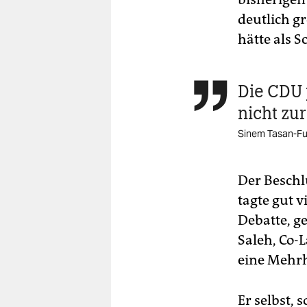
deutlich g
hätte als S
Die CDU 

nicht zu
Sinem Tasan-Fu
Der Beschl
tagte gut v
Debatte, g
Saleh, Co-
eine Mehrh
Er selbst, 