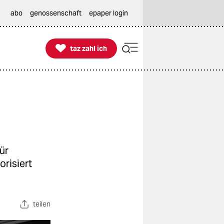
abo
genossenschaft
epaper login

taz zahl ich
taz zahl ich
ür
risiert
teilen