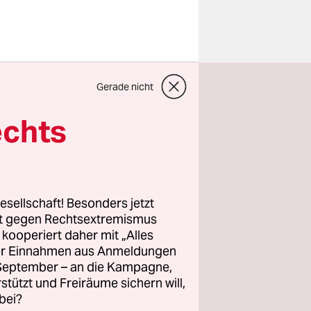
PD.
Gerade nicht
ochabend
nd
echts
ngen mit
ng tragen
esellschaft! Besonders jetzt
SPD-
rt gegen Rechtsextremismus
z kooperiert daher mit „Alles
te hinzu:
ller Einnahmen aus Anmeldungen
ngen mit
. September – an die Kampagne,
Themen.“
rstützt und Freiräume sichern will,
bei?