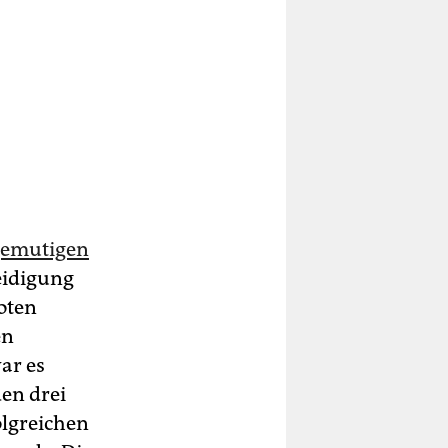
gemutigen
teidigung
oten
en
ar es
den drei
lgreichen