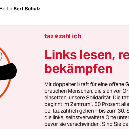
Berlin
Bert Schulz
ht nach 2011 erneut eine Koalition aus CDU und S
taz
zahl ich

 die Berliner Sozialdemokraten haben am Mittw
ür auch offiziell frei gemacht. Der Parteivorsta
Links lesen, r
mit 25 zu 12 Stimmen, entsprechende Verhandlu
bekämpfen
ieger CDU aufnehmen zu wollen.
 einen Weg, der dem Wahlergebnis mehr Rechnu
Mit doppelter Kraft für eine offene G
te im Anschluss an die Sitzung
Franziska Giffey, 
brauchen Menschen, die sich vor O
einsetzen, unsere Solidarität. Die ta
in und noch Regierende Bürgermeisterin
. Sie füg
beginnt im Zentrum“. 50 Prozent a
festgestellt, dass es große inhaltliche Schnittme
bei taz zahl ich gehen – bis zum 30
ibt und ein großes Entgegenkommen für unsere 
die linke, selbstverwaltete Orte unte
bevor sie verschwinden. Sind Sie da