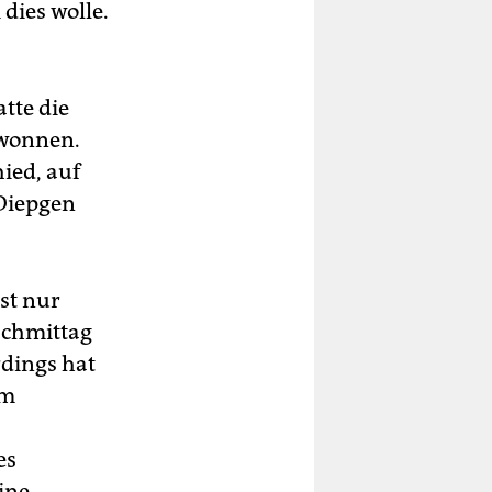
dies wolle.
tte die
ewonnen.
ied, auf
 Diepgen
st nur
achmittag
rdings hat
om
es
ine