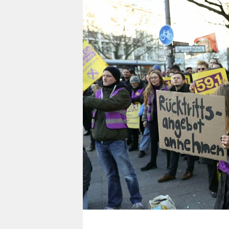
berlin
nord
wahrheit
verlag
verlag
veranstaltungen
shop
fragen & hilfe
unterstützen
abo
genossenschaft