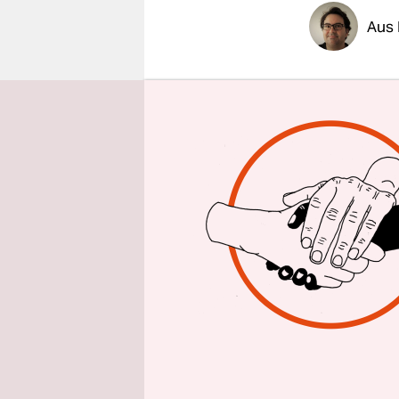
epaper login
Aus 
Berlin dro
Zumindest
den Weg daf
entschied 
dem Wahls
„Wir gehen
kann“, sag
Parteichef
„Wir haben 
der CDU g