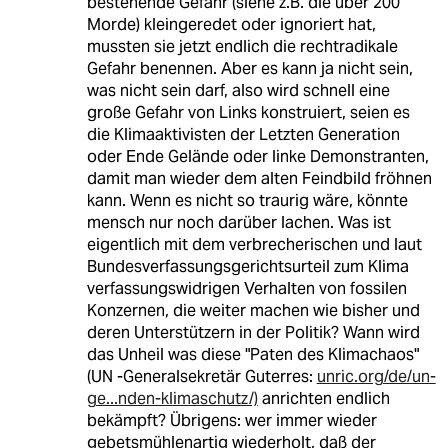
bestehende Gefahr (siehe z.B. die über 200
Morde) kleingeredet oder ignoriert hat,
mussten sie jetzt endlich die rechtradikale
Gefahr benennen. Aber es kann ja nicht sein,
was nicht sein darf, also wird schnell eine
große Gefahr von Links konstruiert, seien es
die Klimaaktivisten der Letzten Generation
oder Ende Gelände oder linke Demonstranten,
damit man wieder dem alten Feindbild fröhnen
kann. Wenn es nicht so traurig wäre, könnte
mensch nur noch darüber lachen. Was ist
eigentlich mit dem verbrecherischen und laut
Bundesverfassungsgerichtsurteil zum Klima
verfassungswidrigen Verhalten von fossilen
Konzernen, die weiter machen wie bisher und
deren Unterstützern in der Politik? Wann wird
das Unheil was diese "Paten des Klimachaos"
(UN -Generalsekretär Guterres:
unric.org/de/un-
ge...nden-klimaschutz/)
anrichten endlich
bekämpft? Übrigens: wer immer wieder
gebetsmühlenartig wiederholt, daß der