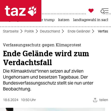

taz zahl ich
bergsteigen
usa unter trump
katzen
landtagswahl in sachs

taz zahl ich
Startseite
Politik
Deutschland
Ende Gelände!
Verfass
taz zahl ich
themen
Verfassungsschutz gegen Klimaprotest
Ende Gelände wird zum
politik
Verdachtsfall
öko
Die Kli­ma­ak­ti­vis­t*in­nen setzen auf zivilen
Ungehorsam und besetzen Tagebaue. Der
gesellschaft
Bundesverfassungsschutz stellt sie nun unter
Beobachtung.
kultur
sport
18.6.2024
10:50 Uhr
teilen