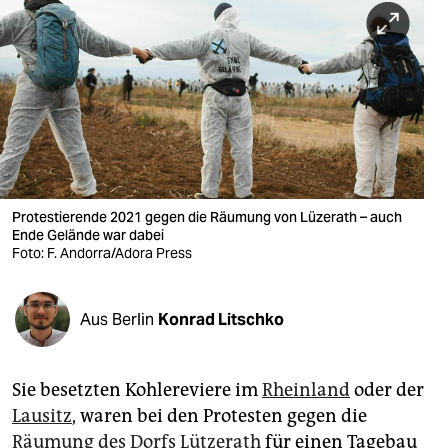
berlin
nord
wahrheit
verlag
verlag
veranstaltungen
Protestierende 2021 gegen die Räumung von Lüzerath – auch
Ende Gelände war dabei
shop
Foto: F. Andorra/Adora Press
fragen & hilfe
Aus Berlin
Konrad Litschko
unterstützen
abo
Sie besetzten Kohlereviere im
Rheinland
oder der
genossenschaft
Lausitz
, waren bei den Protesten gegen die
Räumung des Dorfs Lützerath
für einen Tagebau