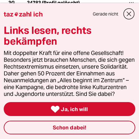
34783 (Profil gelöscht)
3G
18.06.2024
,
12:38 Uhr
taz
zahl ich
Gerade nicht

Gut so ! "Ende Gelände" hat durch seine
Aktionen dem Klimaschutz massiv geschadet .
Links lesen, rechts
Wir brauchen für einen effektiven Klimaschutz
bekämpfen
Mehrheiten und keine linksradikalen
Minderheiten !
Mit doppelter Kraft für eine offene Gesellschaft!
Besonders jetzt brauchen Menschen, die sich gegen
Rechtsextremismus einsetzen, unsere Solidarität.
Uranus
Daher gehen 50 Prozent der Einnahmen aus
Neuanmeldungen an „Alles beginnt im Zentrum“ –
18.06.2024
,
15:56 Uhr
eine Kampagne, die bedrohte linke Kulturzentren
@34783 (Profil gelöscht):
und Jugendorte unterstützt. Sind Sie dabei?
Haben sie wirklich geschadet?

Ja, ich will
Welche Alternativen organisieren den
Mehrheiten für effektiven
Klimaschutz? Was ist in der
Schon dabei!
Vergangenheit (von denen) bisher
erreicht worden?