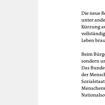
Die neue R
unter ande
Kürzung au
vollständi
Leben brau
Beim Bürge
sondern um
Das Bundes
der Mensch
Sozialstaat
Menschenwü
Nationalso