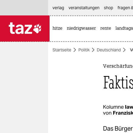
hautnavigation anspringen
hauptinhalt anspringen
footer anspringen
verlag
veranstaltungen
shop
fragen &
hitze
niedrigwasser
rente
landtags

taz zahl ich
taz zahl ich
Startseite
Politik
Deutschland
V
themen
politik
Verschärfun
Fakti
öko
gesellschaft
kultur
Kolumne
law
von
Franzis
sport
Das Bürger