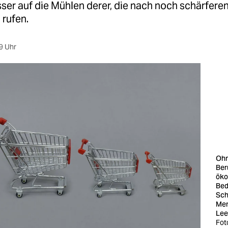
ser auf die Mühlen derer, die nach noch schärfere
 rufen.
9 Uhr
Ohn
Ber
öko
Bed
Sch
Men
Lee
Fot