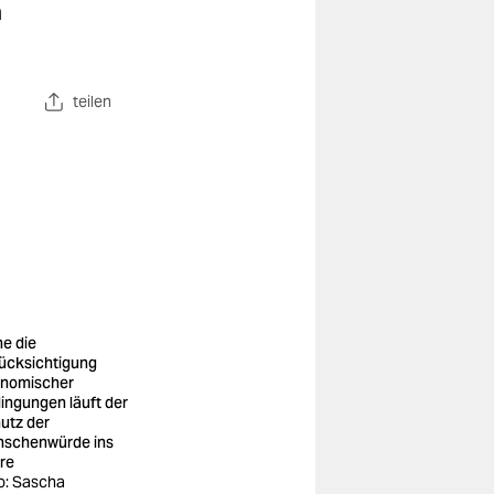
n
teilen
e die
ücksichtigung
nomischer
ingungen läuft der
utz der
schenwürde ins
re
o: Sascha