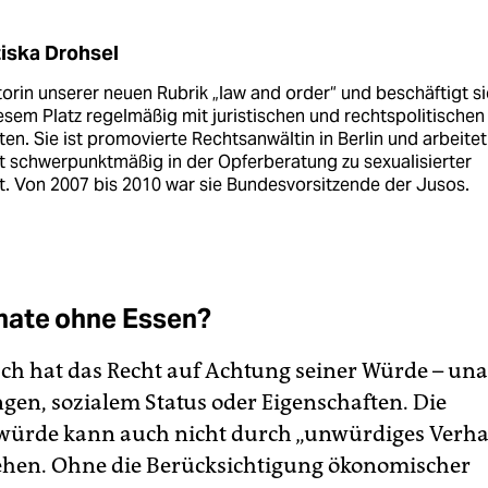
iska Drohsel
torin unserer neuen Rubrik „law and order“ und beschäftigt s
esem Platz regel­mäßig mit juristischen und rechts­politischen
en. Sie ist promovierte Rechtsanwältin in Berlin und arbeitet
t schwerpunktmäßig in der Opferberatung zu sexualisierter
t. Von 2007 bis 2010 war sie Bundesvorsitzende der Jusos.
nate ohne Essen?
ch hat das Recht auf Achtung seiner Würde – un
ngen, sozialem Status oder Eigenschaften. Die
ürde kann auch nicht durch „unwürdiges Verha
ehen. Ohne die Berücksichtigung ökonomischer