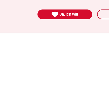
öglichkeit der Komplett-Sanktionierung mit den
rst beschlossen, später hatte Rot-Grün-Gelb mit d

g des Bürgergelds diese zurückgenommen – um s
Ja, ich will
zuführen.