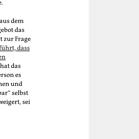
e.
 aus dem
ebot das
t zur Frage
führt, dass
en
 hat das
erson es
enen und
ar“ selbst
eigert, sei