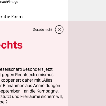
inach/imago
er die Form
tte Ende
Gerade nicht
 ärmere
ägt war,
echts
egierung
ten Hartz-
D reagierte
esellschaft! Besonders jetzt
rgeld.
rt gegen Rechtsextremismus
z kooperiert daher mit „Alles
 fast
ller Einnahmen aus Anmeldungen
. September – an die Kampagne,
rstützt und Freiräume sichern will,
tte Rot-
bei?