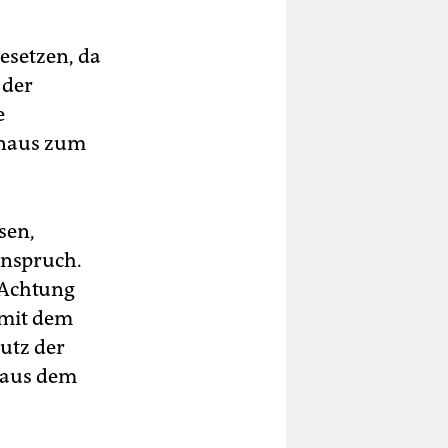
esetzen, da
 der
e
inaus zum
sen,
anspruch.
 Achtung
 mit dem
hutz der
 aus dem