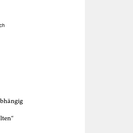
ich
abhängig
lten“