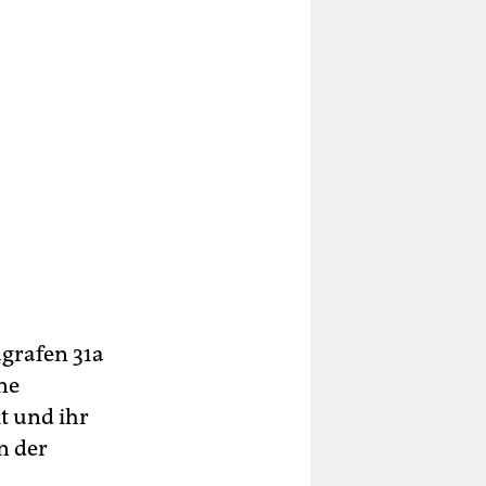
grafen 31a
ne
t und ihr
n der