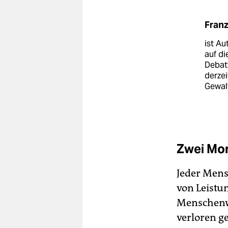
Franz
ist Au
auf di
Debatt
derzei
Gewal
Zwei Mo
Jeder Mens
von Leistu
Menschenw
verloren g