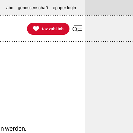
abo
genossenschaft
epaper login

taz zahl ich
taz zahl ich
en werden.