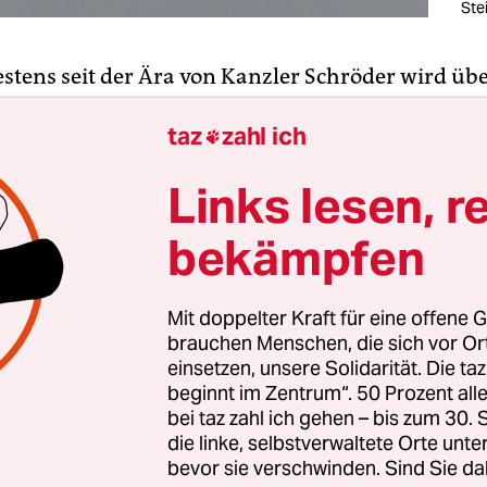
Ste
estens seit der Ära von Kanzler Schröder wird üb
 Existenzsicherung gestritten. Während die Deba
taz
zahl ich
 90er Jahre von einem harten Populismus gegen

it Begriffen wie „Hängematte Sozialstaat“ gepr
Links lesen, r
nach der „Agenda 2010“ der rot-grünen Bundesr
ahr mehr die Erkenntnis durch, dass die sogenann
bekämpfen
ehr zu unsozialer Härte und weniger zu einer
g der Arbeitslosigkeit beigetragen hatten. Die SP
Mit doppelter Kraft für eine offene G
e wiederum die Hartz-Gesetze in Richtung Bürge
brauchen Menschen, die sich vor O
einsetzen, unsere Solidarität. Die ta
nderlicher ist es, dass der Bundestag im Februar
beginnt im Zentrum“. 50 Prozent a
bei taz zahl ich gehen – bis zum 30
rneut die Möglichkeit einer Sanktionierung des
die linke, selbstverwaltete Orte unte
s um 100 Prozent beschlossen hat. Schließlich ha
bevor sie verschwinden. Sind Sie da