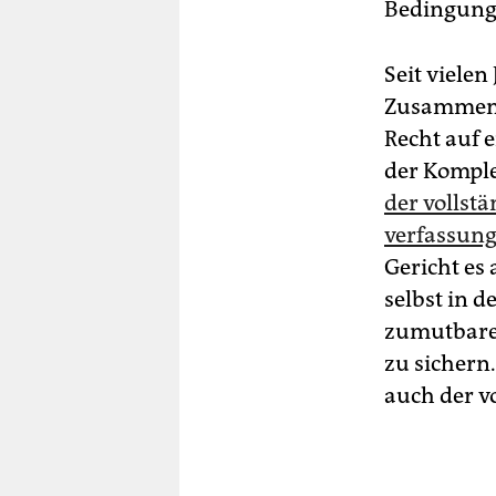
Bedingunge
Seit viele
Zusammens
Recht auf 
der Kompl
der vollstä
verfassung
Gericht es
selbst in 
zumutbaren
zu sichern
auch der v