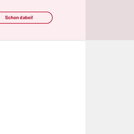
 Hartz-
er
ie nun
Schon dabei!