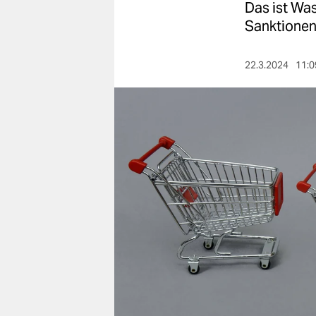
berlin
Das ist Was
Sanktionen
nord
wahrheit
22.3.2024
11:0
verlag
verlag
veranstaltungen
shop
fragen & hilfe
unterstützen
abo
genossenschaft