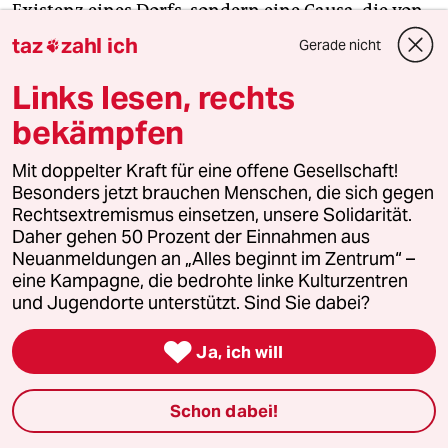
Existenz eines Dorfs, sondern eine Causa, die von
globaler und klimapolitisch richtungsweisender
taz
zahl ich
Gerade nicht

Bedeutung ist“, berichtete das Magazin
Der Spiegel
Links lesen, rechts
am Mittwoch unter Berufung auf den Brief.
bekämpfen
Zu den Unterzeichnerinnen und Unterzeichnern
gehören demnach die Schauspielerinnen Katja
Mit doppelter Kraft für eine offene Gesellschaft!
Besonders jetzt brauchen Menschen, die sich gegen
Riemann, Thelma Buabeng, Pheline Roggan, die
Rechtsextremismus einsetzen, unsere Solidarität.
Schauspieler Peter Lohmeyer und Robert Stadlober
Daher gehen 50 Prozent der Einnahmen aus
sowie die Bands Sportfreunde Stiller, Deichkind
Neuanmeldungen an „Alles beginnt im Zentrum“ –
und Revolverheld, der Pianist Igor Levit und die
eine Kampagne, die bedrohte linke Kulturzentren
Influencerin Louisa Dellert.
und Jugendorte unterstützt. Sind Sie dabei?

Ja, ich will
Initiiert worden sei die Aktion von der
Schauspielerin Luisa-Céline Gaffron und dem
Schauspieler Jonathan Berlin. Letzterer sagte dem
Schon dabei!
Spiegel,
er wünsche sich, „dass durch unsere