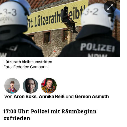
berlin
nord
wahrheit
verlag
verlag
veranstaltungen
Lützerath bleibt: umstritten
Foto: Federico Gambarini
shop
fragen & hilfe
unterstützen
Von
Aron Boks
,
Annika Reiß
und
Gereon Asmuth
abo
17:00 Uhr: Polizei mit Räumbeginn
genossenschaft
zufrieden