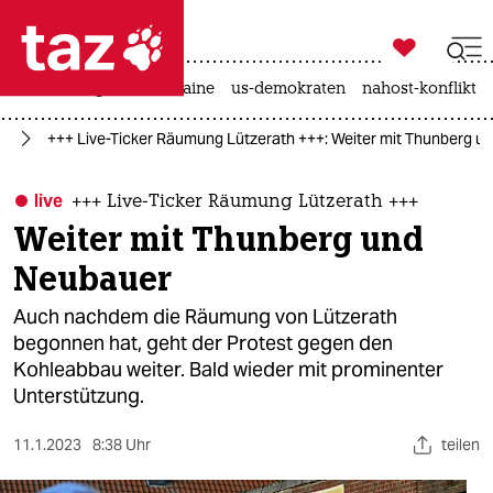

taz zahl ich
hitze
krieg in der ukraine
us-demokraten
nahost-konflikt

taz zahl ich
el
+++ Live-Ticker Räumung Lützerath +++: Weiter mit Thunberg u
taz zahl ich
themen
live
+++ Live-Ticker Räumung Lützerath +++
Weiter mit Thunberg und
politik
Neubauer
öko
Auch nachdem die Räumung von Lützerath
begonnen hat, geht der Protest gegen den
gesellschaft
Kohleabbau weiter. Bald wieder mit prominenter
Unterstützung.
kultur
sport
11.1.2023
8:38 Uhr
teilen