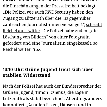
die Einschänkungen der Pressefreiheit beklagt.
„Die Polizei wie auch RWE Security haben den
Zugang zu Lützerath über die L12 gegenüber
zahlreichen Jour­na­lis­t:in­nen verweigert“,
schreibt
Reichel auf Twitter
. Die Polizei habe zudem „die
Löschung von Bildern“ von einer Fo­to­gra­fin
gefordert und eine Jour­na­lis­tin eingekesselt,
so
Reichel weiter
.
(taz)
13:10 Uhr: Grüne Jugend freut sich über
stabilen Widerstand
Nach der Polizei hat auch der Bundessprecher der
Grünen Jugend, Timon Dzienus, die Lage in
Lützerath als stabil bezeichnet. Allerdings anders
konnotiert. „An allen Ecken, Häusern und in