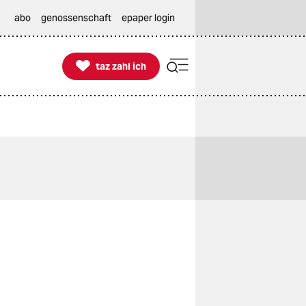
abo
genossenschaft
epaper login

taz zahl ich
taz zahl ich