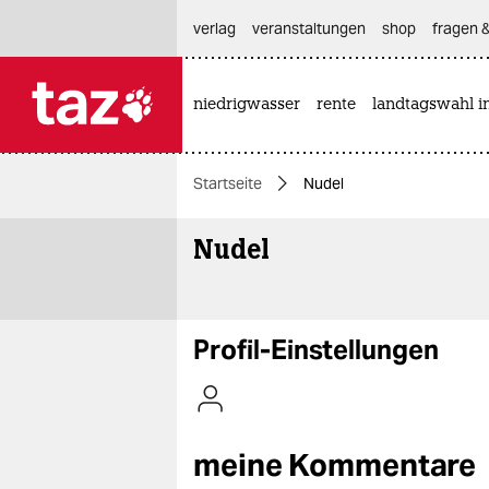
hautnavigation anspringen
hauptinhalt anspringen
footer anspringen
verlag
veranstaltungen
shop
fragen &
niedrigwasser
rente
landtagswahl i

taz zahl ich
taz zahl ich
Startseite
Nudel
themen
Nudel
politik
öko
gesellschaft
Profil-Einstellungen
kultur
sport
meine Kommentare