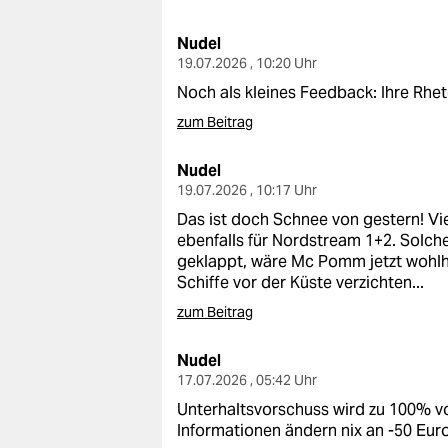
berlin
Nudel
nord
19.07.2026 , 10:20 Uhr
wahrheit
Noch als kleines Feedback: Ihre Rhet
zum Beitrag
verlag
Nudel
verlag
19.07.2026 , 10:17 Uhr
veranstaltungen
Das ist doch Schnee von gestern! Vie
ebenfalls für Nordstream 1+2. Solche 
shop
geklappt, wäre Mc Pomm jetzt wohlh
Schiffe vor der Küste verzichten...
fragen & hilfe
zum Beitrag
unterstützen
Nudel
abo
17.07.2026 , 05:42 Uhr
Unterhaltsvorschuss wird zu 100% v
genossenschaft
Informationen ändern nix an -50 Euro 