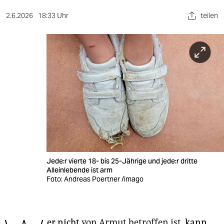
berlin
2.6.2026
18:33 Uhr
teilen
nord
wahrheit
verlag
verlag
veranstaltungen
shop
fragen & hilfe
Je­de:r vierte 18- bis 25-Jährige und je­de:r dritte
unterstützen
Alleinlebende ist arm
Foto: Andreas Poertner /imago
abo
genossenschaft
er nicht
von Armut betroffen ist
, kann