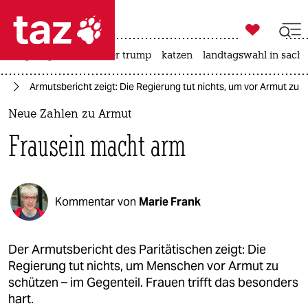

taz zahl ich
bergsteigen
usa unter trump
katzen
landtagswahl in sachs

taz zahl ich
ut
Armutsbericht zeigt: Die Regierung tut nichts, um vor Armut zu s
taz zahl ich
Neue Zahlen zu Armut
themen
Frausein macht arm
politik
öko
Kommentar von
Marie Frank
gesellschaft
kultur
Der Armutsbericht des Paritätischen zeigt: Die
Regierung tut nichts, um Menschen vor Armut zu
sport
schützen – im Gegenteil. Frauen trifft das besonders
hart.