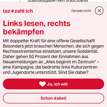
Staatsausgaben kein brauchbares
Argument, denn davon dient ein
taz
zahl ich
großer Teil in Wahrheit dazu, die
Gerade nicht

Beschäftigten der aufgeblasenen
Links lesen, rechts
föderalen Bürokratie zur
Armutsverwaltung zu ernähren, die
bekämpfen
im Gegenteil zu vielen
Armutsbetroffenen noch nicht einmal
Mit doppelter Kraft für eine offene Gesellschaft!
ihre Kassenbeiträge selber zahlen
Besonders jetzt brauchen Menschen, die sich gegen
müssen. Und von fremden Leuten
Rechtsextremismus einsetzen, unsere Solidarität.
nachgezählt zu bekommen, was man
Daher gehen 50 Prozent der Einnahmen aus
sich leisten kann und will, ist übrigens
Neuanmeldungen an „Alles beginnt im Zentrum“ –
ein ganz zentraler Punkt der
eine Kampagne, die bedrohte linke Kulturzentren
Armutsbetroffenheit - eigentlich gut,
und Jugendorte unterstützt. Sind Sie dabei?
dass Sie darauf aufmerksam machen.
Unter solchen Bedingungen

Ja, ich will
Journalistin zu werden ist auch nicht
ganz einfach.
Schon dabei!