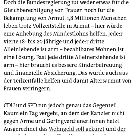
Doch die Bundesregierung tut weder etwas für die
Gleichberechtigung von Frauen noch für die
Bekämpfung von Armut. 1,8 Millionen Menschen
leben trotz Vollzeitstelle in Armut – hier würde
eine
Anhebung des Mindestlohns helfen
. Je­de:r
vierte 18- bis 25-Jährige und je­de:r dritte
Alleinlebende ist arm – bezahlbares Wohnen ist
eine Lösung. Fast jede dritte Alleinerziehende ist
arm – hier braucht es bessere Kinderbetreuung
und finanzielle Absicherung. Das würde auch aus
der Teilzeitfalle helfen und damit Altersarmut von
Frauen verringern.
CDU und SPD tun jedoch genau das Gegenteil.
Kaum ein Tag vergeht, an dem der Kanzler nicht
gegen Arme und Ge­ring­ver­die­ne­r:in­nen hetzt.
Ausgerechnet das
Wohngeld soll gekürzt
und
der