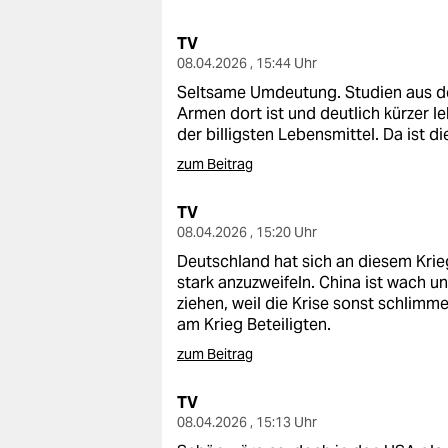
berlin
TV
nord
08.04.2026 , 15:44 Uhr
wahrheit
Seltsame Umdeutung. Studien aus d
Armen dort ist und deutlich kürzer l
verlag
der billigsten Lebensmittel. Da ist d
zum Beitrag
verlag
TV
veranstaltungen
08.04.2026 , 15:20 Uhr
shop
Deutschland hat sich an diesem Krieg
stark anzuzweifeln. China ist wach
fragen & hilfe
ziehen, weil die Krise sonst schlimm
am Krieg Beteiligten.
unterstützen
zum Beitrag
abo
TV
genossenschaft
08.04.2026 , 15:13 Uhr