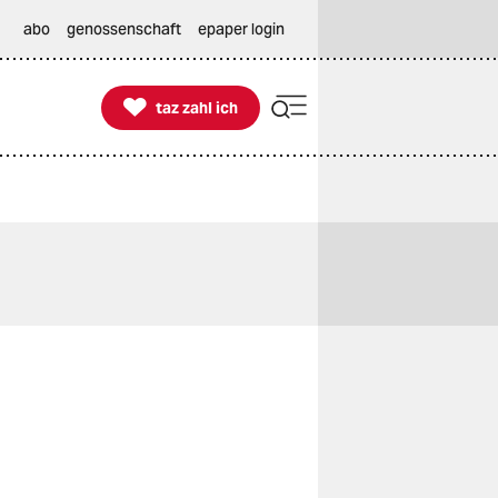
abo
genossenschaft
epaper login

taz zahl ich
taz zahl ich