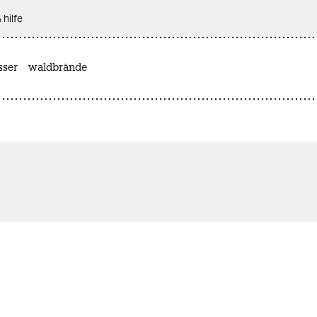
 hilfe
sser
waldbrände