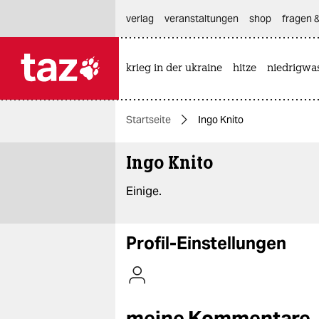
hautnavigation anspringen
hauptinhalt anspringen
footer anspringen
verlag
veranstaltungen
shop
fragen &
krieg in der ukraine
hitze
niedrigwa

taz zahl ich
taz zahl ich
Startseite
Ingo Knito
themen
Ingo Knito
politik
Einige.
öko
gesellschaft
Profil-Einstellungen
kultur
sport
meine Kommentare