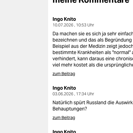
berlin
nord
Ingo Knito
10.07.2026 , 10:53 Uhr
wahrheit
Da machen sie es sich ja sehr einfach
verlag
bezeichnen und das als Begründung n
Beispiel aus der Medizin zeigt jedoch
verlag
bestimmte Krankheiten als "normal"
verhindert, kann daraus eine chroni
veranstaltungen
viel mehr kostet als die ursprünglich
zum Beitrag
shop
fragen & hilfe
Ingo Knito
03.06.2026 , 17:34 Uhr
unterstützen
Natürlich spürt Russland die Auswi
Behauptungen?
abo
zum Beitrag
genossenschaft
Ingo Knito