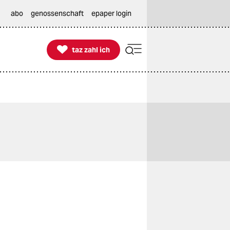
abo
genossenschaft
epaper login

taz zahl ich
taz zahl ich