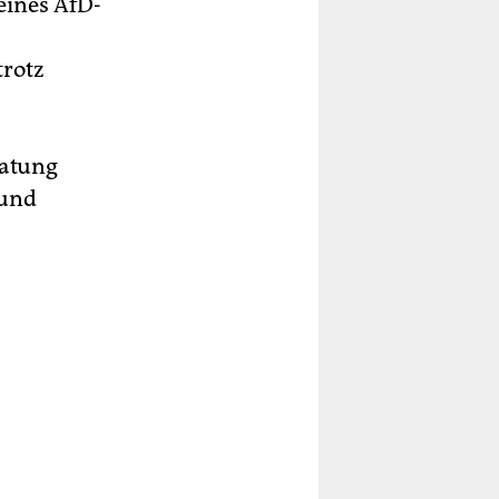
eines AfD-
trotz
ratung
 und