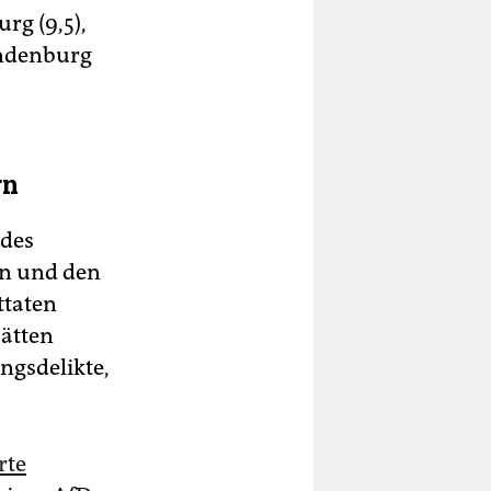
rg (9,5),
andenburg
rn
 des
rn und den
ttaten
hätten
ngsdelikte,
rte