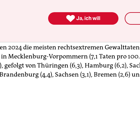
unvollständig. Die Beratungsstellen kritisieren d
che Untererfassung und sprechen von einer

Ja, ich will
erung“ des wahren Ausmaßes.
 noch unveröffentlichten Anfrage der Linken ver
en 2024 die meisten rechtsextremen Gewalttaten
 in Mecklenburg-Vorpommern (7,1 Taten pro 100
, gefolgt von Thüringen (6,3), Hamburg (6,2), Sa
 Brandenburg (4,4), Sachsen (3,1), Bremen (2,6) un