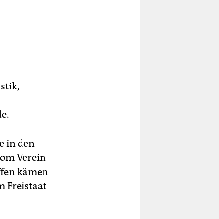
stik,
de.
e in den
vom Verein
iffen kämen
m Freistaat