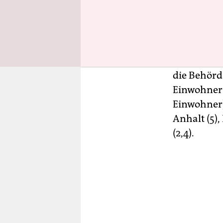
Gewalt nur 
systematis
„Verschlei
Laut einer
die Behörd
Einwohner
Einwohner)
Anhalt (5),
(2,4).