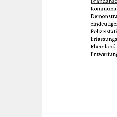
Brandansch
Kommunalpo
Demonstr
eindeutiger
Polizeistat
Erfassungsd
Rheinland.
Entwertung