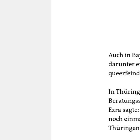
Auch in Bay
darunter e
queerfeind
In Thüring
Beratungss
Ezra sagte
noch einmal
Thüringen