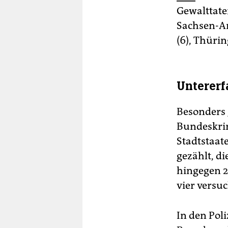
Gewalttate
Sachsen-An
(6), Thürin
Untererf
Besonders 
Bundeskri
Stadtstaate
gezählt, d
hingegen 2
vier versu
In den Poli