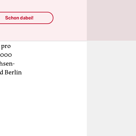
iese
Schon dabei!
zeichneten
 pro
.000
chsen-
d Berlin