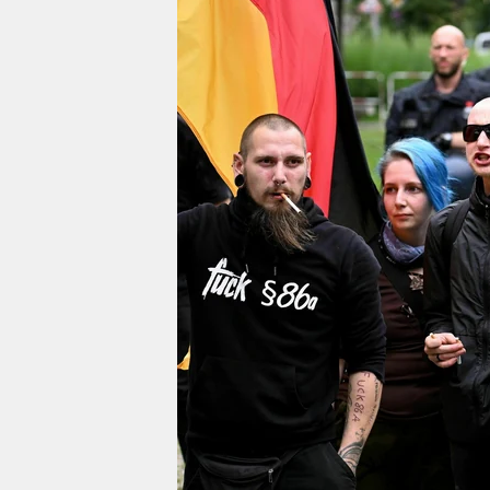
berlin
nord
wahrheit
verlag
verlag
veranstaltungen
shop
fragen & hilfe
unterstützen
abo
genossenschaft