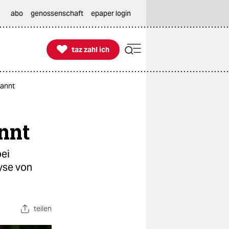
abo
genossenschaft
epaper login

taz zahl ich
taz zahl ich
kannt
nnt
bei
lyse von
teilen