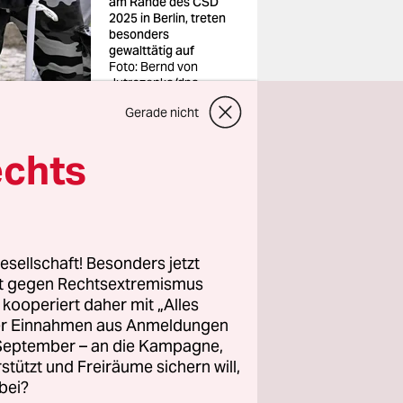
am Rande des CSD
2025 in Berlin, treten
besonders
gewalttätig auf
Foto: Bernd von
Jutrczenka/dpa
Gerade nicht
echts
 das
esellschaft! Besonders jetzt
ziell 1.500
rt gegen Rechtsextremismus
ngriffe ab.
z kooperiert daher mit „Alles
ller Einnahmen aus Anmeldungen
. September – an die Kampagne,
rstützt und Freiräume sichern will,
en rechte
bei?