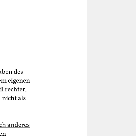
gaben des
em eigenen
l rechter,
 nicht als
ich anderes
ten