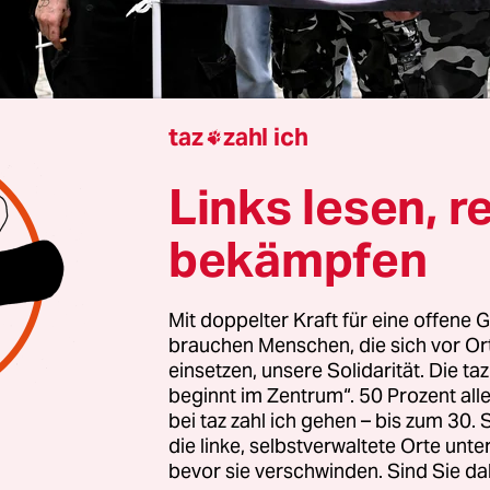
taz
zahl ich

Berlin
Gareth Joswig
Links lesen, r
bekämpfen
lt in Deutschland hat bereits offiziell einen
erregenden Höchststand
erreicht. Dennoch bildet
Mit doppelter Kraft für eine offene G
usmaß mit einem Anstieg von 17 Prozent auf
offi
brauchen Menschen, die sich vor O
n im Jahr 2024
nur einen Teil der tatsächlichen A
einsetzen, unsere Solidarität. Die ta
beginnt im Zentrum“. 50 Prozent a
eine länderspezifische Analyse des Verbands der
bei taz zahl ich gehen – bis zum 30
ellen für Betroffene rechter, rassistischer und
die linke, selbstverwaltete Orte unte
scher Gewalt. Demnach erfassen deutsche Behörd
bevor sie verschwinden. Sind Sie da