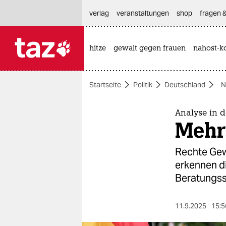
hautnavigation anspringen
hauptinhalt anspringen
footer anspringen
verlag
veranstaltungen
shop
fragen &
hitze
gewalt gegen frauen
nahost-ko

taz zahl ich
taz zahl ich
Startseite
Politik
Deutschland
N
themen
politik
Analyse in 
Mehr
öko
Rechte Gew
gesellschaft
erkennen di
Beratungss
kultur
sport
11.9.2025
15:5