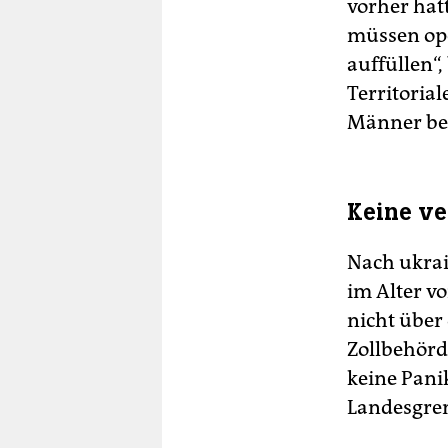
vorher hat
müssen ope
auffüllen“
Territoria
Männer bet
Keine ve
Nach ukra
im Alter vo
nicht über 
Zollbehörd
keine Pani
Landesgre