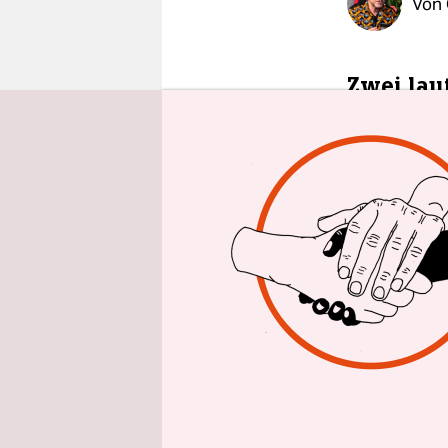
Von
epaper login
Zwei lau
hörbar
Im Zentrum
Freitagmor
Explosione
Anton Gera
Angriffe a
haben wied
Russlands 
einer Fern
Kurz darau