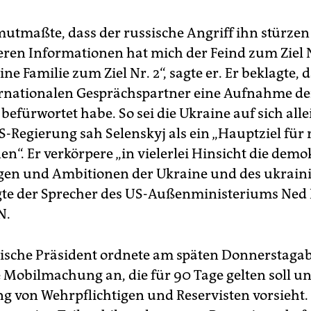
mutmaßte, dass der russische Angriff ihn stürzen 
ren Informationen hat mich der Feind zum Ziel N
ine Familie zum Ziel Nr. 2“, sagte er. Er beklagte, 
ernationalen Gesprächspartner eine Aufnahme de
 befürwortet habe. So sei die Ukraine auf sich allei
S-Regierung sah Selenskyj als ein „Hauptziel für 
n“. Er verkörpere „in vielerlei Hinsicht die dem
en und Ambitionen der Ukraine und des ukrain
agte der Sprecher des US-Außenministeriums Ned
N.
ische Präsident ordnete am späten Donnerstaga
 Mobilmachung an, die für 90 Tage gelten soll un
g von Wehrpflichtigen und Reservisten vorsieht.