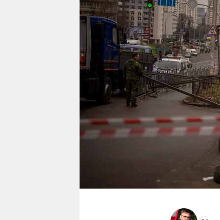
berlin
nord
wahrheit
verlag
verlag
veranstaltungen
shop
fragen & hilfe
unterstützen
abo
genossenschaft