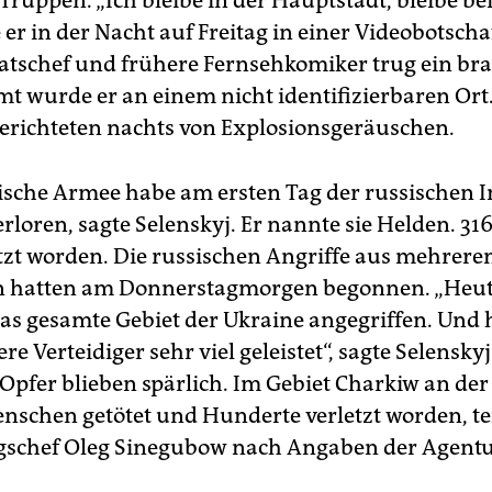
 Truppen. „Ich bleibe in der Hauptstadt, bleibe b
e er in der Nacht auf Freitag in einer Videobotscha
aatschef und frühere Fernsehkomiker trug ein br
ilmt wurde er an einem nicht identifizierbaren Or
erichteten nachts von Explosionsgeräuschen.
ische Armee habe am ersten Tag der russischen I
rloren, sagte Selenskyj. Er nannte sie Helden. 31
etzt worden. Die russischen Angriffe aus mehrere
n hatten am Donnerstagmorgen begonnen. „Heut
as gesamte Gebiet der Ukraine angegriffen. Und 
e Verteidiger sehr viel geleistet“, sagte Selensk
e Opfer blieben spärlich. Im Gebiet Charkiw an de
enschen getötet und Hunderte verletzt worden, te
gschef Oleg Sinegubow nach Angaben der Agent