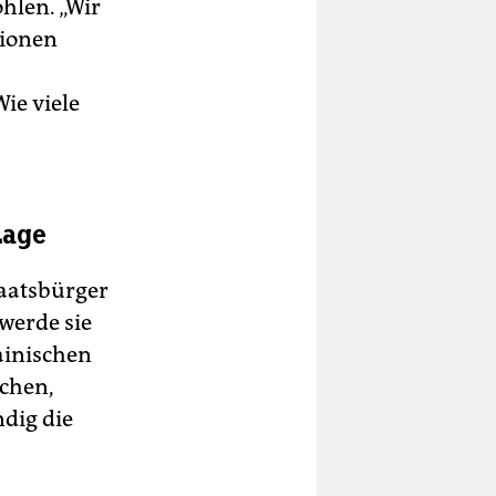
hlen. „Wir
tionen
ie viele
Lage
aatsbürger
 werde sie
rainischen
schen,
ndig die