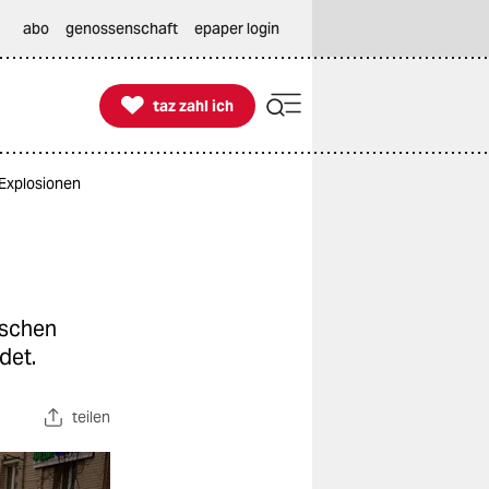
abo
genossenschaft
epaper login

taz zahl ich
taz zahl ich
 Explosionen
ischen
det.
teilen