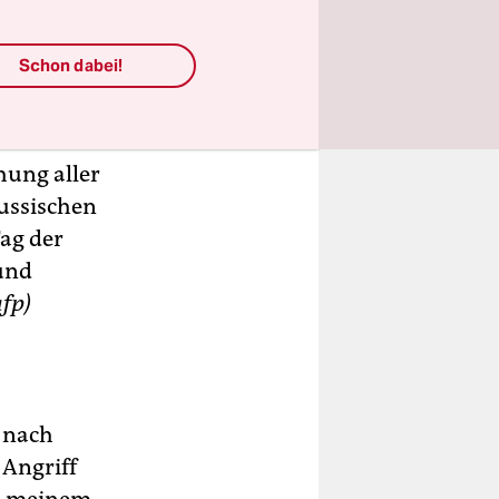
che
Schon dabei!
ger
ainische
hung aller
russischen
ag der
und
afp)
 nach
 Angriff