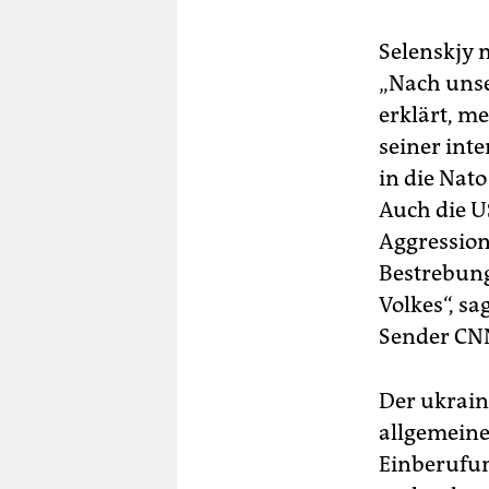
Selenskjy 
„Nach unse
erklärt, me
seiner int
in die Nato
Auch die U
Aggressione
Bestrebung
Volkes“, s
Sender CN
Der ukrain
allgemeine
Einberufun