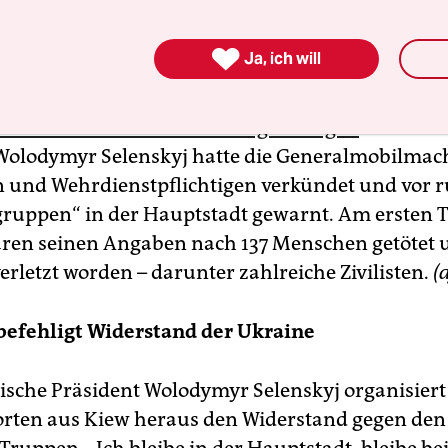
ussland hatte die Zerstörung dutzender militäris
gen in der Ukraine verkündet.

Ja, ich will
 Bodentruppen waren anschließend binnen weni
is in den Großraum Kiew vorgedrungen
. Der ukr
Wolodymyr Selenskyj hatte die Generalmobilmac
n und Wehrdienstpflichtigen verkündet und vor 
ruppen“ in der Hauptstadt gewarnt. Am ersten T
ren seinen Angaben nach 137 Menschen getötet 
erletzt worden – darunter zahlreiche Zivilisten.
(
befehligt Widerstand der Ukraine
ische Präsident Wolodymyr Selenskyj organisiert
rten aus Kiew heraus den Widerstand gegen den