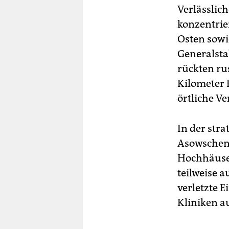
Verlässlic
konzentrie
Osten sowi
Generalsta
rückten ru
Kilometer E
örtliche V
In der str
Asowschen
Hochhäuser
teilweise 
verletzte E
Kliniken 