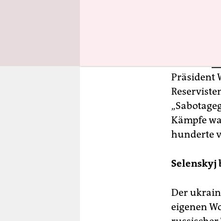
gegeben. R
Einrichtun
Russische
Stunden
b
Präsident 
Reserviste
„Sabotageg
Kämpfe wa
hunderte v
Selenskyj 
Der ukrain
eigenen Wo