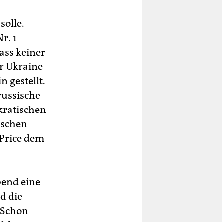
solle.
r. 1
dass keiner
r Ukraine
n gestellt.
russische
okratischen
ischen
 Price dem
bend eine
d die
 Schon