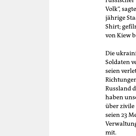
russischer
Volk“, sagt
jährige St
Shirt; gef
von Kiew b
Die ukrain
Soldaten ve
seien verl
Richtunge
Russland d
haben unser
über zivil
seien 23 M
Verwaltun
mit.