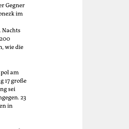
Der Gegner
Donezk im
. Nachts
 200
, wie die
upol am
g 17 große
ng sei
ngegen. 23
en in