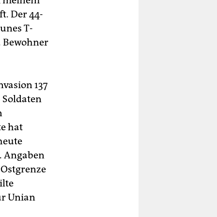
ei meinem
ft. Der 44-
aunes T-
t. Bewohner
nvasion 137
6 Soldaten
n
e hat
heute
yj. Angaben
r Ostgrenze
ilte
ur Unian