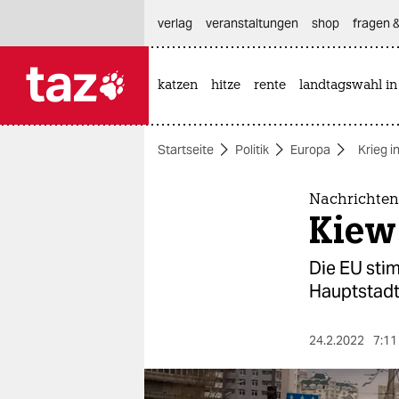
hautnavigation anspringen
hauptinhalt anspringen
footer anspringen
verlag
veranstaltungen
shop
fragen &
katzen
hitze
rente
landtagswahl in

taz zahl ich
taz zahl ich
Startseite
Politik
Europa
Krieg i
themen
politik
Nachrichten 
Kiew
öko
Die EU sti
gesellschaft
Hauptstadt
kultur
24.2.2022
7:11
sport