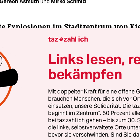
Gereon Asmuth
und
Mirko Schmid
te Explosionen im Stadtzentrum von K
taz
zahl ich

 der ukrainischen Hauptstadt Kiew sind am
Links lesen, r
gen nach Angaben einer AFP-Reporterin zwei la
bekämpfen
n hörbar gewesen. Der ukrainische Vize-Innenmi
chtschenko schrieb auf seinem Telegram-Accoun
uf Kiew mit Marschflugkörpern oder ballistische
Mit doppelter Kraft für eine offene G
er begonnen. Ich habe zwei starke Explosionen g
brauchen Menschen, die sich vor O
einsetzen, unsere Solidarität. Die ta
beginnt im Zentrum“. 50 Prozent a
Präsident Wladimir Putin hatte am Donnerstagm
bei taz zahl ich gehen – bis zum 30
sehansprache einen Angriff auf die Ukraine ange
die linke, selbstverwaltete Orte unte
f hatte es Explosionen in Kiew und anderen Städ
bevor sie verschwinden. Sind Sie da