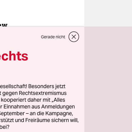
iew
Gerade nicht
echts
ute
nister
t: „Die
n Raketen
esellschaft! Besonders jetzt
ehört.“
rt gegen Rechtsextremismus
z kooperiert daher mit „Alles
ller Einnahmen aus Anmeldungen
orgen in
. September – an die Kampagne,
kündigt.
rstützt und Freiräume sichern will,
ten
bei?