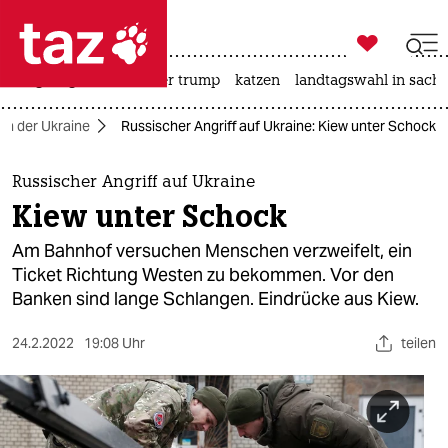

taz zahl ich
bergsteigen
usa unter trump
katzen
landtagswahl in sachs

taz zahl ich
 in der Ukraine
Russischer Angriff auf Ukraine: Kiew unter Schock
taz zahl ich
themen
Russischer Angriff auf Ukraine
Kiew unter Schock
politik
Am Bahnhof versuchen Menschen verzweifelt, ein
öko
Ticket Richtung Westen zu bekommen. Vor den
Banken sind lange Schlangen. Eindrücke aus Kiew.
gesellschaft
24.2.2022
19:08 Uhr
teilen
kultur
sport