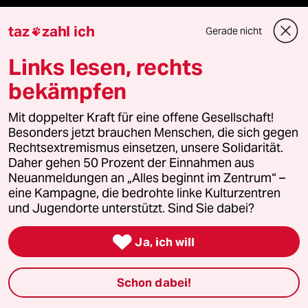
Shop
taz
zahl ich
Gerade nicht

Anzeigen
Links lesen, rechts
bekämpfen
Fragen & Hilfe
Mit doppelter Kraft für eine offene Gesellschaft!
Besonders jetzt brauchen Menschen, die sich gegen
Rechtsextremismus einsetzen, unsere Solidarität.
Feedback
Daher gehen 50 Prozent der Einnahmen aus
Neuanmeldungen an „Alles beginnt im Zentrum“ –
Aboservice
eine Kampagne, die bedrohte linke Kulturzentren
und Jugendorte unterstützt. Sind Sie dabei?
ePaper Login

Ja, ich will
Downloads für Abonnierende
Schon dabei!