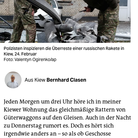
berlin
nord
wahrheit
verlag
Polizisten inspizieren die Überreste einer russischen Rakete in
verlag
Kiew, 24. Februar
Foto: Valentyn Ogirenko/ap
veranstaltungen
shop
Aus Kiew
Bernhard Clasen
fragen & hilfe
Jeden Morgen um drei Uhr höre ich in meiner
unterstützen
Kiewer Wohnung das gleichmäßige Rattern von
abo
Güterwaggons auf den Gleisen. Auch in der Nacht
zu Donnerstag rumort es. Doch es hört sich
genossenschaft
irgendwie anders an – so als ob Geschosse